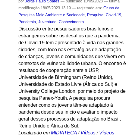
por
Jorge Paulo Soares
—
publicado
10/05/2023
—
última
modificação
18/05/2023 13:19
— registrado em:
Grupo de
Pesquisa Meio Ambiente e Sociedade
,
Pesquisa
,
Covid-19
,
Pandemia
,
Juventude
,
Conhecimento
Discussão entre pesquisadores brasileiros e
estrangeiros sobre os desafios que a pandemia
de Covid-19 tem apresentado à vida nas grandes
cidades, com foco nas estratégias de adaptação
de crianças, jovens e comunidades que vivem em
contextos de vulnerabilidade urbana. O encontro é
resultado de cooperação entre a USP,
Universidade de Birmingham (Reino Unido),
Universidade do Estado Livre (África do Sul) e
University College London, por meio do projeto de
pesquisa Panex-Youth. A pesquisa procura
entender como os jovens têm-se adaptado à
pandemia desde seu início e avaliar o impacto
geral desses processos de adaptação no Brasil,
Reino Unido e África do Sul.
Localizado em
MIDIATECA
/
Vídeos
/
Vídeos