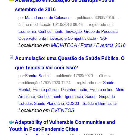
Aceleração e Incubação de Startups - 30 de
setembro de 2016
por
Maria Leonor de Calasans
—
publicado
30/09/2016
—
última modificação
19/10/2016 09:46
— registrado em:
Economia
,
Conhecimento
,
Inovação
,
Grupo de Pesquisa
Observatório da Inovação e Competitividade - NAP
Localizado em
MIDIATECA
/
Fotos
/
Eventos 2016
Acumulação: uma Questão de Saúde Pública. O
que Temos a Ver com Isso?
por
Sandra Sedini
—
publicado
17/09/2020
—
última
modificação
17/09/2020 11:24
— registrado em:
Saúde
Mental
,
Evento público
,
Desinformação
,
Evento online
,
Meio
Ambiente
,
Conhecimento
,
Ignorância
,
Saúde
,
Grupo de
Estudos Saúde Planetária
,
ODS03 - Saúde e Bem-Estar
Localizado em
EVENTOS
Adaptability of Vulnerable Communities and
Youth in Post-Pandemic Cities