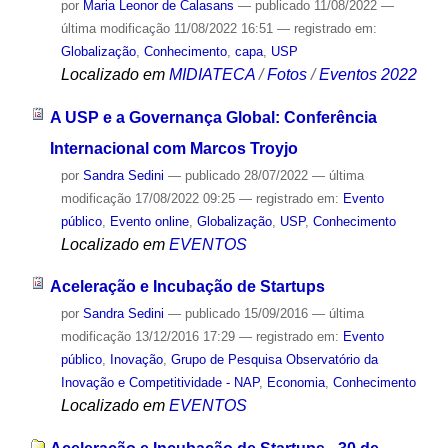
por
Maria Leonor de Calasans
—
publicado
11/08/2022
—
última modificação
11/08/2022 16:51
— registrado em:
Globalização
,
Conhecimento
,
capa
,
USP
Localizado em
MIDIATECA
/
Fotos
/
Eventos 2022
A USP e a Governança Global: Conferência
Internacional com Marcos Troyjo
por
Sandra Sedini
—
publicado
28/07/2022
—
última
modificação
17/08/2022 09:25
— registrado em:
Evento
público
,
Evento online
,
Globalização
,
USP
,
Conhecimento
Localizado em
EVENTOS
Aceleração e Incubação de Startups
por
Sandra Sedini
—
publicado
15/09/2016
—
última
modificação
13/12/2016 17:29
— registrado em:
Evento
público
,
Inovação
,
Grupo de Pesquisa Observatório da
Inovação e Competitividade - NAP
,
Economia
,
Conhecimento
Localizado em
EVENTOS