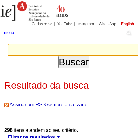
Ir
Ferramentas
Seções
para
Pessoais
o
conteúdo.
|
Cadastre-se
YouTube
Instagram
WhatsApp
English
Ir
para
menu
a
navegação
Resultado da busca
Assinar um RSS sempre atualizado.
298
itens atendem ao seu critério.
Filtrar os resultados