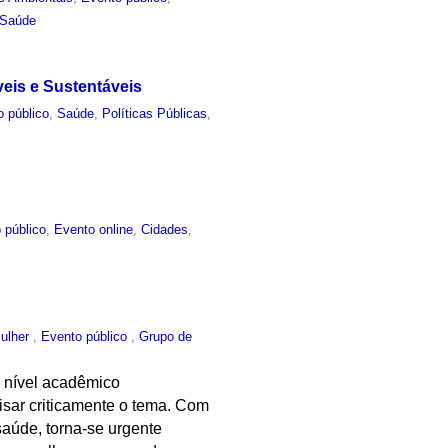
Saúde
eis e Sustentáveis
o público
,
Saúde
,
Políticas Públicas
,
 público
,
Evento online
,
Cidades
,
ulher
,
Evento público
,
Grupo de
m nível acadêmico
lisar criticamente o tema. Com
aúde, torna-se urgente