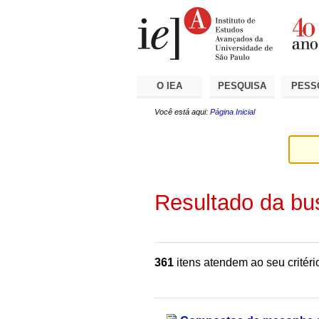
Ir
Ferramentas
Seções
para
Pessoais
o
conteúdo.
|
Ir
para
a
O IEA
PESQUISA
PESS
navegação
Você está aqui:
Página Inicial
Resultado da bu
361
itens atendem ao seu critéri