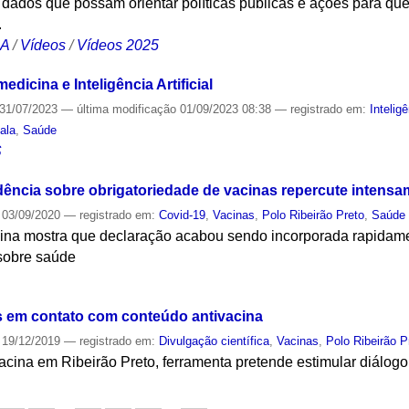
ar dados que possam orientar políticas públicas e ações para 
.
CA
/
Vídeos
/
Vídeos 2025
dicina e Inteligência Artificial
31/07/2023
—
última modificação
01/09/2023 08:38
— registrado em:
Inteligê
ala
,
Saúde
S
ência sobre obrigatoriedade de vacinas repercute intensa
03/09/2020
— registrado em:
Covid-19
,
Vacinas
,
Polo Ribeirão Preto
,
Saúde 
cina mostra que declaração acabou sendo incorporada rapidam
sobre saúde
S
s em contato com conteúdo antivacina
19/12/2019
— registrado em:
Divulgação científica
,
Vacinas
,
Polo Ribeirão P
-vacina em Ribeirão Preto, ferramenta pretende estimular diálog
S