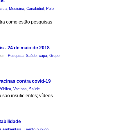
as
asca
,
Medicina
,
Canabidiol
,
Polo
tra como estão pesquisas
s - 24 de maio de 2018
o em:
Pesquisa
,
Saúde
,
capa
,
Grupo
acinas contra covid-19
ública
,
Vacinas
,
Saúde
são insuficientes; vídeos
tabilidade
s Ambientais
,
Evento público
,