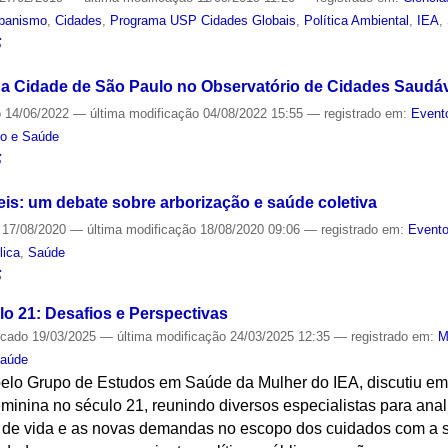
banismo
,
Cidades
,
Programa USP Cidades Globais
,
Política Ambiental
,
IEA
,
S
 Cidade de São Paulo no Observatório de Cidades Saudáv
o
14/06/2022
—
última modificação
04/08/2022 15:55
— registrado em:
Event
no e Saúde
S
is: um debate sobre arborização e saúde coletiva
17/08/2020
—
última modificação
18/08/2020 09:06
— registrado em:
Evento
lica
,
Saúde
S
o 21: Desafios e Perspectivas
icado
19/03/2025
—
última modificação
24/03/2025 12:35
— registrado em:
M
aúde
pelo Grupo de Estudos em Saúde da Mulher do IEA, discutiu e
feminina no século 21, reunindo diversos especialistas para ana
 de vida e as novas demandas no escopo dos cuidados com a s