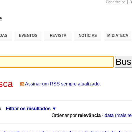
Cadastre-se
Busca
Busca
Avançad
OAS
EVENTOS
REVISTA
NOTÍCIAS
MIDIATECA
sca
Assinar um RSS sempre atualizado.
o.
Filtrar os resultados
Ordenar por
relevância
·
data (mais re