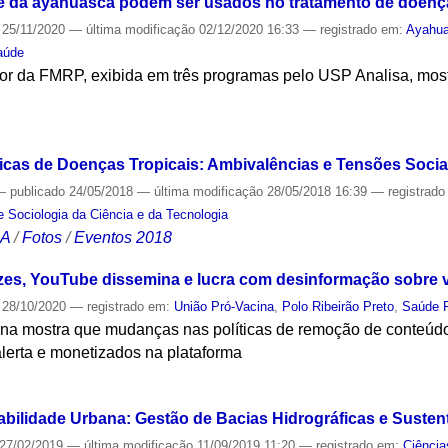
 da ayahuasca podem ser usados no tratamento de doenç
25/11/2020
—
última modificação
02/12/2020 16:33
— registrado em:
Ayahu
aúde
or da FMRP, exibida em três programas pelo USP Analisa, mos
S
cas de Doenças Tropicais: Ambivalências e Tensões Sociai
—
publicado
24/05/2018
—
última modificação
28/05/2018 16:39
— registrad
 e Sociologia da Ciência e da Tecnologia
CA
/
Fotos
/
Eventos 2018
es, YouTube dissemina e lucra com desinformação sobre v
28/10/2020
— registrado em:
União Pró-Vacina
,
Polo Ribeirão Preto
,
Saúde P
na mostra que mudanças nas políticas de remoção de conteúdo 
erta e monetizados na plataforma
S
abilidade Urbana: Gestão de Bacias Hidrográficas e Susten
27/02/2019
—
última modificação
11/09/2019 11:20
— registrado em:
Ciência