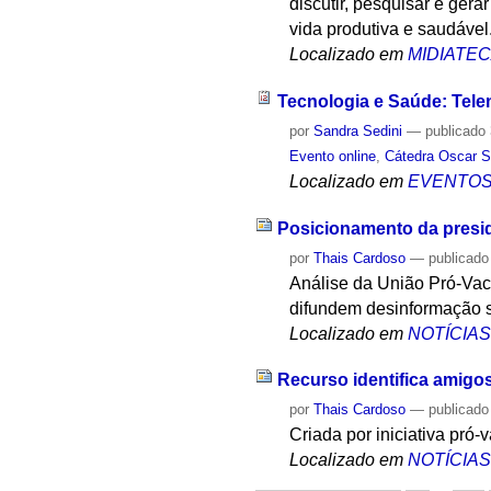
discutir, pesquisar e ger
vida produtiva e saudável
Localizado em
MIDIATE
Tecnologia e Saúde: Teleme
por
Sandra Sedini
—
publicado
Evento online
,
Cátedra Oscar S
Localizado em
EVENTO
Posicionamento da presid
por
Thais Cardoso
—
publicado
Análise da União Pró-Va
difundem desinformação 
Localizado em
NOTÍCIA
Recurso identifica amigo
por
Thais Cardoso
—
publicado
Criada por iniciativa pró
Localizado em
NOTÍCIA