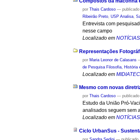
Compostos da maconha e
por
Thais Cardoso
—
publicado
Ribeirão Preto
,
USP Analisa
,
S
Entrevista com pesquisad
nesse campo
Localizado em
NOTÍCIA
Representações Fotográfi
por
Maria Leonor de Calasans
de Pesquisa Filosofia, História
Localizado em
MIDIATE
Mesmo com novas diretriz
por
Thais Cardoso
—
publicado
Estudo da União Pró-Vaci
analisados seguem sem al
Localizado em
NOTÍCIA
Ciclo UrbanSus - Sustent
por
Sandra Sedini
—
publicado