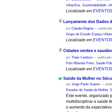
UrbanSus
,
Sustentabilidade
,
Ur
Localizado em
EVENTO
Lançamento dos Dados da
por
Cláudia Regina
—
publicad
Grupo de Estudo Espaço Urba
Localizado em
EVENTO
Cidades verdes e saudáve
por
Thais Cardoso
—
publicado
Polo Ribeirão Preto
,
Saúde Púb
Localizado em
EVENTO
Saúde da Mulher no Sécul
por
Jorge Paulo Soares
—
publ
Estudos de Saúde da Mulher
,
S
Este evento, organizado 
multidisciplinar a saúde 
o aumento da expectativa