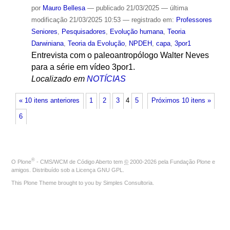
por
Mauro Bellesa
—
publicado
21/03/2025
—
última
modificação
21/03/2025 10:53
— registrado em:
Professores
Seniores
,
Pesquisadores
,
Evolução humana
,
Teoria
Darwiniana
,
Teoria da Evolução
,
NPDEH
,
capa
,
3por1
Entrevista com o paleoantropólogo Walter Neves
para a série em vídeo 3por1.
Localizado em
NOTÍCIAS
« 10 itens anteriores
1
2
3
4
5
Próximos 10 itens »
6
®
O
Plone
- CMS/WCM de Código Aberto
tem
©
2000-2026 pela
Fundação Plone
e
amigos. Distribuído sob a
Licença GNU GPL
.
This Plone Theme brought to you by
Simples Consultoria
.