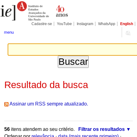
Ir
Ferramentas
Seções
para
Pessoais
o
conteúdo.
|
Cadastre-se
YouTube
Instagram
WhatsApp
English
Ir
para
menu
a
navegação
Resultado da busca
Assinar um RSS sempre atualizado.
56
itens atendem ao seu critério.
Filtrar os resultados
Ordenar por
relevância
·
data (mais recente primeiro)
·