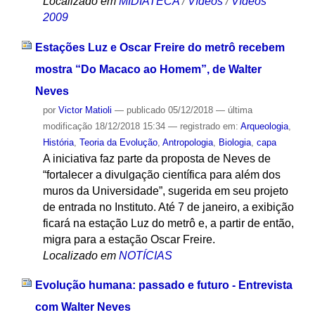
Localizado em
MIDIATECA
/
Vídeos
/
Vídeos
2009
Estações Luz e Oscar Freire do metrô recebem
mostra “Do Macaco ao Homem”, de Walter
Neves
por
Victor Matioli
—
publicado
05/12/2018
—
última
modificação
18/12/2018 15:34
— registrado em:
Arqueologia
,
História
,
Teoria da Evolução
,
Antropologia
,
Biologia
,
capa
A iniciativa faz parte da proposta de Neves de
“fortalecer a divulgação científica para além dos
muros da Universidade”, sugerida em seu projeto
de entrada no Instituto. Até 7 de janeiro, a exibição
ficará na estação Luz do metrô e, a partir de então,
migra para a estação Oscar Freire.
Localizado em
NOTÍCIAS
Evolução humana: passado e futuro - Entrevista
com Walter Neves