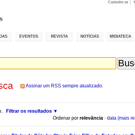
Cadastre-se
Busca
Busca
Avançad
OAS
EVENTOS
REVISTA
NOTÍCIAS
MIDIATECA
sca
Assinar um RSS sempre atualizado.
o.
Filtrar os resultados
Ordenar por
relevância
·
data (mais re