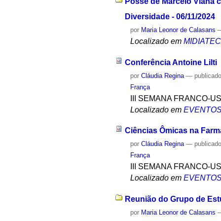
Posse de Marcelo Viana c
Diversidade - 06/11/2024
por
Maria Leonor de Calasans
Localizado em
MIDIATE
Conferência Antoine Lilti
por
Cláudia Regina
—
publicad
França
III SEMANA FRANCO-U
Localizado em
EVENTO
Ciências Ômicas na Farm
por
Cláudia Regina
—
publicad
França
III SEMANA FRANCO-U
Localizado em
EVENTO
Reunião do Grupo de Estu
por
Maria Leonor de Calasans