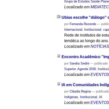
Grupo de Estudos Saúde Planet
Localizado em
MIDIATE
Ubias escolhe "diálogo"
por
Fernanda Rezende
—
publi
Internacional
,
Institucional
,
cap
Rede de institutos de es
temática ao longo do ano.
Localizado em
NOTÍCIA
Encontro Acadêmico "Imp
por
Sandra Sedini
—
publicado
Superior
,
Agenda 2030
,
Instituc
Localizado em
EVENTO
IA em Comunidades Indí
por
Cláudia Regina
—
publicad
Indígenas
,
Institucional
,
IA
Localizado em
EVENTO