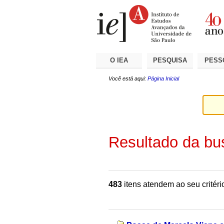
Ir
Ferramentas
Seções
para
Pessoais
o
conteúdo.
|
Ir
para
a
O IEA
PESQUISA
PESS
navegação
Você está aqui:
Página Inicial
Resultado da bu
483
itens atendem ao seu critéri