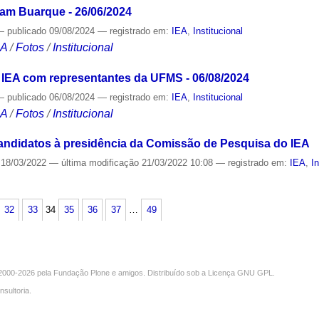
vam Buarque - 26/06/2024
—
publicado
09/08/2024
— registrado em:
IEA
,
Institucional
CA
/
Fotos
/
Institucional
 IEA com representantes da UFMS - 06/08/2024
—
publicado
06/08/2024
— registrado em:
IEA
,
Institucional
CA
/
Fotos
/
Institucional
candidatos à presidência da Comissão de Pesquisa do IEA
18/03/2022
—
última modificação
21/03/2022 10:08
— registrado em:
IEA
,
I
S
32
33
34
35
36
37
…
49
000-2026 pela
Fundação Plone
e amigos. Distribuído sob a
Licença GNU GPL
.
nsultoria
.