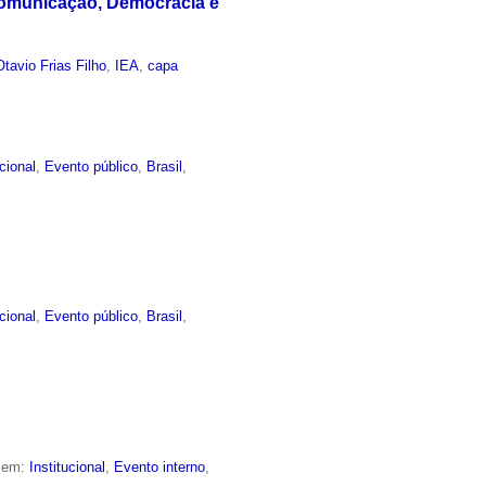
 Comunicação, Democracia e
tavio Frias Filho
,
IEA
,
capa
ucional
,
Evento público
,
Brasil
,
ucional
,
Evento público
,
Brasil
,
o em:
Institucional
,
Evento interno
,