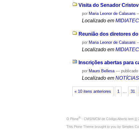
Visita do Senador Cristo
por
Maria Leonor de Calasans
Localizado em
MIDIATE
Reunião dos diretores do
por
Maria Leonor de Calasans
Localizado em
MIDIATE
Inscrições abertas para 
por
Mauro Bellesa
—
publicado
Localizado em
NOTÍCIA
« 10 itens anteriores
1
…
31
®
O
Plone
- CMS/WCM de Código Aberto
tem
©
2
This Plone Theme brought to you by
Simples Co