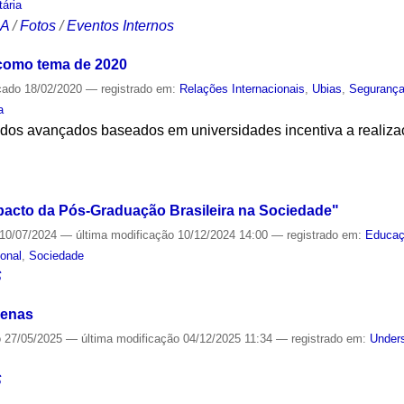
ária
CA
/
Fotos
/
Eventos Internos
 como tema de 2020
cado
18/02/2020
— registrado em:
Relações Internacionais
,
Ubias
,
Segurança
a
tudos avançados baseados em universidades incentiva a realiza
S
acto da Pós-Graduação Brasileira na Sociedade"
10/07/2024
—
última modificação
10/12/2024 14:00
— registrado em:
Educa
ional
,
Sociedade
S
genas
o
27/05/2025
—
última modificação
04/12/2025 11:34
— registrado em:
Unders
S