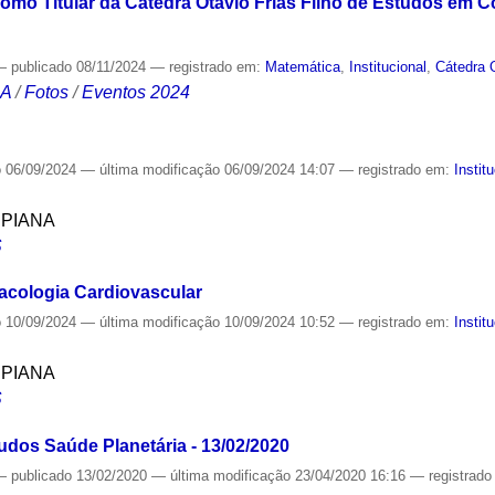
omo Titular da Cátedra Otavio Frias Filho de Estudos em
—
publicado
08/11/2024
— registrado em:
Matemática
,
Institucional
,
Cátedra O
CA
/
Fotos
/
Eventos 2024
o
06/09/2024
—
última modificação
06/09/2024 14:07
— registrado em:
Instit
SPIANA
S
acologia Cardiovascular
o
10/09/2024
—
última modificação
10/09/2024 10:52
— registrado em:
Instit
SPIANA
S
dos Saúde Planetária - 13/02/2020
—
publicado
13/02/2020
—
última modificação
23/04/2020 16:16
— registrad