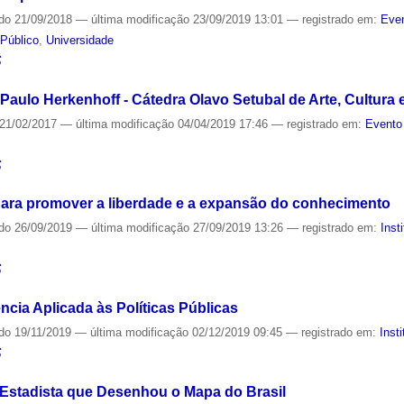
ado
21/09/2018
—
última modificação
23/09/2019 13:01
— registrado em:
Even
Público
,
Universidade
S
aulo Herkenhoff - Cátedra Olavo Setubal de Arte, Cultura 
21/02/2017
—
última modificação
04/04/2019 17:46
— registrado em:
Evento
S
para promover a liberdade e a expansão do conhecimento
ado
26/09/2019
—
última modificação
27/09/2019 13:26
— registrado em:
Inst
S
cia Aplicada às Políticas Públicas
ado
19/11/2019
—
última modificação
02/12/2019 09:45
— registrado em:
Inst
S
Estadista que Desenhou o Mapa do Brasil