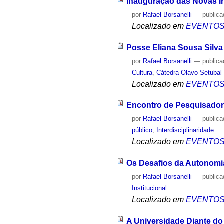
Inauguração das Novas I
por
Rafael Borsanelli
—
public
Localizado em
EVENTO
Posse Eliana Sousa Silva 
por
Rafael Borsanelli
—
public
Cultura
,
Cátedra Olavo Setubal
Localizado em
EVENTO
Encontro de Pesquisador
por
Rafael Borsanelli
—
public
público
,
Interdisciplinaridade
Localizado em
EVENTO
Os Desafios da Autonomia
por
Rafael Borsanelli
—
public
Institucional
Localizado em
EVENTO
A Universidade Diante do