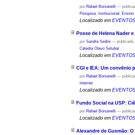
por
Rafael Borsanelli
—
public
Pesquisa
,
Institucional
,
Ensino 
Localizado em
EVENTO
Posse de Helena Nader e P
por
Sandra Sedini
—
publicado
Cátedra Olavo Setubal
Localizado em
EVENTO
CGI e IEA: Um convênio 
por
Rafael Borsanelli
—
public
Internet
Localizado em
EVENTO
Fundo Social na USP: Ciên
por
Rafael Borsanelli
—
public
Localizado em
EVENTO
Alexandre de Gusmão: O 