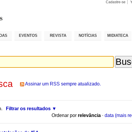
Cadastre-se
Busca
Busca
Avançad
OAS
EVENTOS
REVISTA
NOTÍCIAS
MIDIATECA
sca
Assinar um RSS sempre atualizado.
o.
Filtrar os resultados
Ordenar por
relevância
·
data (mais re