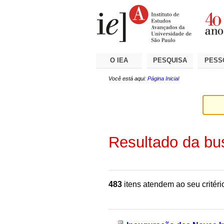
Ir
Ferramentas
Seções
para
Pessoais
o
conteúdo.
|
Ir
para
a
O IEA
PESQUISA
PESS
navegação
Você está aqui:
Página Inicial
Resultado da bu
483
itens atendem ao seu critéri