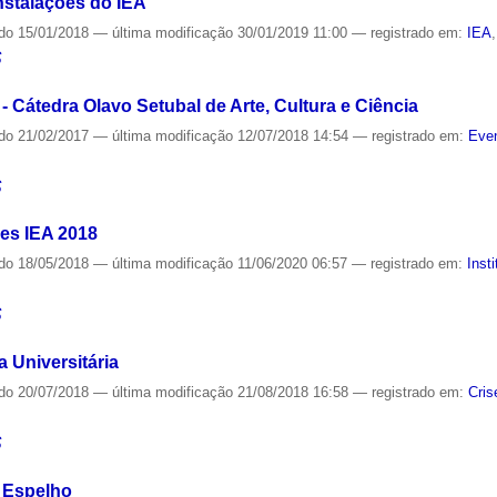
nstalações do IEA
ado
15/01/2018
—
última modificação
30/01/2019 11:00
— registrado em:
IEA
S
- Cátedra Olavo Setubal de Arte, Cultura e Ciência
ado
21/02/2017
—
última modificação
12/07/2018 14:54
— registrado em:
Even
S
es IEA 2018
ado
18/05/2018
—
última modificação
11/06/2020 06:57
— registrado em:
Inst
S
 Universitária
ado
20/07/2018
—
última modificação
21/08/2018 16:58
— registrado em:
Cris
S
 Espelho