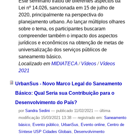
Este seminário tratou de diferentes aspectos da
Lei nº 14.026, sancionada em 15 de julho de
2020, principalmente na perspectiva do
planejamento urbano. Ao lançar múltiplos olhares
sobre o tema, os participantes buscaram
compreender também o impacto dos aspectos
jurídicos e econômicos na obtenção de metas de
universalização dos serviços públicos de
saneamento básico.
Localizado em
MIDIATECA
/
Vídeos
/
Vídeos
2021
UrbanSus - Novo Marco Legal do Saneamento
Básico: Qual Seria sua Contribuição para o
Desenvolvimento do País?
por
Sandra Sedini
—
publicado
11/02/2021
—
última
modificação
15/03/2021 13:38
— registrado em:
Saneamento
básico
,
Evento público
,
UrbanSus
,
Evento online
,
Centro de
Síntese USP Cidades Globais
,
Desenvolvimento