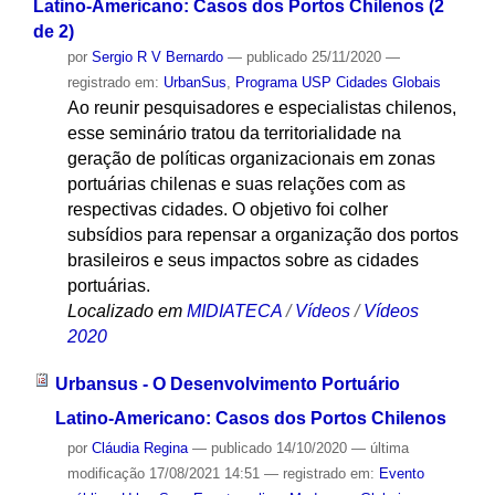
Latino-Americano: Casos dos Portos Chilenos (2
de 2)
por
Sergio R V Bernardo
—
publicado
25/11/2020
—
registrado em:
UrbanSus
,
Programa USP Cidades Globais
Ao reunir pesquisadores e especialistas chilenos,
esse seminário tratou da territorialidade na
geração de políticas organizacionais em zonas
portuárias chilenas e suas relações com as
respectivas cidades. O objetivo foi colher
subsídios para repensar a organização dos portos
brasileiros e seus impactos sobre as cidades
portuárias.
Localizado em
MIDIATECA
/
Vídeos
/
Vídeos
2020
Urbansus - O Desenvolvimento Portuário
Latino-Americano: Casos dos Portos Chilenos
por
Cláudia Regina
—
publicado
14/10/2020
—
última
modificação
17/08/2021 14:51
— registrado em:
Evento