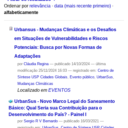
Ordenar por
relevância
·
data (mais recente primeiro)
·
alfabeticamente
Urbansus - Mudanças Climáticas e os Desafios
em Situações de Vulnerabilidades e Riscos
Potenciais: Busca por Novas Formas de
Adaptações
por
Cláudia Regina
—
publicado
14/10/2024
—
última
modificação
25/11/2024 16:03
— registrado em:
Centro de
Síntese USP Cidades Globais
,
Evento público
,
UrbanSus
,
Mudanças Climáticas
Localizado em
EVENTOS
UrbanSus - Novo Marco Legal do Saneamento
Básico: Qual Seria sua Contribuição para o
Desenvolvimento do País? - Painel I
por
Sergio R V Bernardo
—
publicado
16/03/2021
—
registrado em:
UrbanSus
,
Centro de Síntese USP Cidades