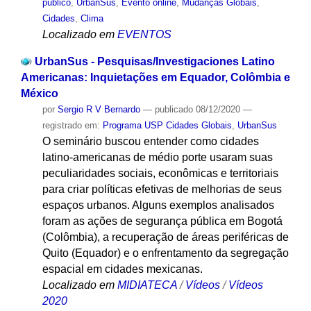
público
,
UrbanSus
,
Evento online
,
Mudanças Globais
,
Cidades
,
Clima
Localizado em
EVENTOS
UrbanSus - Pesquisas/Investigaciones Latino
Americanas: Inquietações em Equador, Colômbia e
México
por
Sergio R V Bernardo
—
publicado
08/12/2020
—
registrado em:
Programa USP Cidades Globais
,
UrbanSus
O seminário buscou entender como cidades
latino-americanas de médio porte usaram suas
peculiaridades sociais, econômicas e territoriais
para criar políticas efetivas de melhorias de seus
espaços urbanos. Alguns exemplos analisados
foram as ações de segurança pública em Bogotá
(Colômbia), a recuperação de áreas periféricas de
Quito (Equador) e o enfrentamento da segregação
espacial em cidades mexicanas.
Localizado em
MIDIATECA
/
Vídeos
/
Vídeos
2020