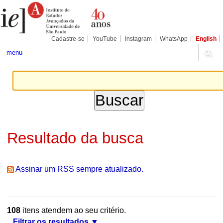
Ir
Ferramentas
Seções
para
Pessoais
o
conteúdo.
|
Cadastre-se
YouTube
Instagram
WhatsApp
English
Ir
para
menu
a
navegação
Resultado da busca
Assinar um RSS sempre atualizado.
108
itens atendem ao seu critério.
Filtrar os resultados