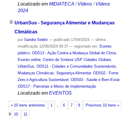
Localizado em
MIDIATECA
/
Vídeos
/
Vídeos
2024
UrbanSus - Segurança Alimentar e Mudanças
Climáticas
por
Sandra Sedini
—
publicado
17/04/2024
—
última
modificação
12/06/2024 09:37
— registrado em:
Evento
público
,
ODS13 - Ação Contra a Mudança Global do Clima
,
Evento online
,
Centro de Síntese USP Cidades Globais
,
UrbanSus
,
ODS11 - Cidades e Comunidades Sustentáveis
,
Mudanças Climáticas
,
Segurança Alimentar
,
ODS02 - Fome
Zero e Agricultura Sustentável
,
ODS03 - Saúde e Bem-Estar
,
ODS17 - Parcerias e Meios de Implementação
Localizado em
EVENTOS
« 10 itens anteriores
1
…
6
7
8
Próximos 10 itens »
9
10
11