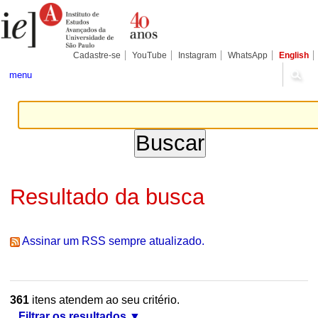
Ir
Ferramentas
Seções
para
Pessoais
o
conteúdo.
|
Cadastre-se
YouTube
Instagram
WhatsApp
English
Ir
para
menu
a
navegação
Resultado da busca
Assinar um RSS sempre atualizado.
361
itens atendem ao seu critério.
Filtrar os resultados