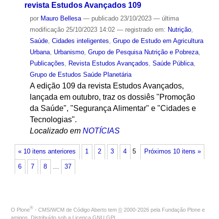
revista Estudos Avançados 109
por
Mauro Bellesa
—
publicado
23/10/2023
—
última
modificação
25/10/2023 14:02
— registrado em:
Nutrição
,
Saúde
,
Cidades inteligentes
,
Grupo de Estudo em Agricultura
Urbana
,
Urbanismo
,
Grupo de Pesquisa Nutrição e Pobreza
,
Publicações
,
Revista Estudos Avançados
,
Saúde Pública
,
Grupo de Estudos Saúde Planetária
A edição 109 da revista Estudos Avançados,
lançada em outubro, traz os dossiês "Promoção
da Saúde", "Segurança Alimentar" e "Cidades e
Tecnologias".
Localizado em
NOTÍCIAS
« 10 itens anteriores
1
2
3
4
5
Próximos 10 itens »
6
7
8
…
37
®
O
Plone
- CMS/WCM de Código Aberto
tem
©
2000-2026 pela
Fundação Plone
e
amigos. Distribuído sob a
Licença GNU GPL
.