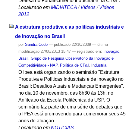
Defesa no Fortalecimento Industrial e na CT&I”.
Localizado em
MIDIATECA
/
Vídeos
/
Vídeos
2012
A estrutura produtiva e as políticas industriais e
de inovação no Brasil
por
Sandra Codo
—
publicado
22/10/2009
—
última
modificação
27/08/2013 15:47
— registrado em:
Inovação
,
Brasil
,
Grupo de Pesquisa Observatório da Inovação e
Competitividade - NAP
,
Política de CT&I
,
Indústria
O Ipea está organizando o seminário "Estrutura
Produtiva e Políticas Industriais e de Inovação no
Brasil: Desafios Atuais e Mudanças Emergentes",
no dia 10 de novembro, das 8h30 às 13h, no
Anfiteatro da Escola Politécnica da USP. O
seminário faz parte de uma série de debates que
o IPEA está promovendo para comemorar seus 45
anos de atuação.
Localizado em
NOTÍCIAS