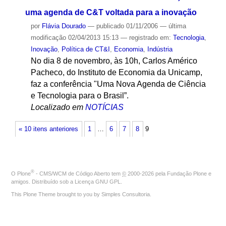
uma agenda de C&T voltada para a inovação
por
Flávia Dourado
—
publicado
01/11/2006
—
última
modificação
02/04/2013 15:13
— registrado em:
Tecnologia
,
Inovação
,
Política de CT&I
,
Economia
,
Indústria
No dia 8 de novembro, às 10h, Carlos Américo
Pacheco, do Instituto de Economia da Unicamp,
faz a conferência "Uma Nova Agenda de Ciência
e Tecnologia para o Brasil”.
Localizado em
NOTÍCIAS
« 10 itens anteriores
1
…
6
7
8
9
®
O
Plone
- CMS/WCM de Código Aberto
tem
©
2000-2026 pela
Fundação Plone
e
amigos. Distribuído sob a
Licença GNU GPL
.
This Plone Theme brought to you by
Simples Consultoria
.