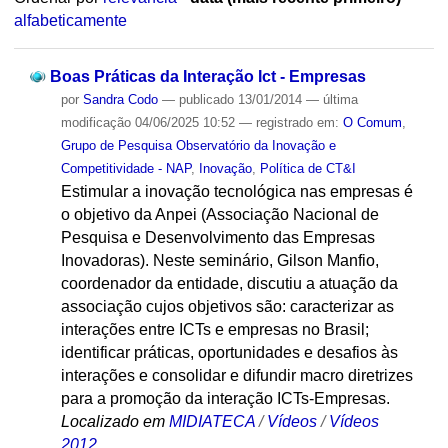
alfabeticamente
Boas Práticas da Interação Ict - Empresas
por
Sandra Codo
—
publicado
13/01/2014
—
última
modificação
04/06/2025 10:52
— registrado em:
O Comum
,
Grupo de Pesquisa Observatório da Inovação e
Competitividade - NAP
,
Inovação
,
Política de CT&I
Estimular a inovação tecnológica nas empresas é
o objetivo da Anpei (Associação Nacional de
Pesquisa e Desenvolvimento das Empresas
Inovadoras). Neste seminário, Gilson Manfio,
coordenador da entidade, discutiu a atuação da
associação cujos objetivos são: caracterizar as
interações entre ICTs e empresas no Brasil;
identificar práticas, oportunidades e desafios às
interações e consolidar e difundir macro diretrizes
para a promoção da interação ICTs-Empresas.
Localizado em
MIDIATECA
/
Vídeos
/
Vídeos
2012