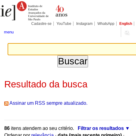
Ir
Ferramentas
Seções
para
Pessoais
o
conteúdo.
|
Cadastre-se
YouTube
Instagram
WhatsApp
English
Ir
para
menu
a
navegação
Resultado da busca
Assinar um RSS sempre atualizado.
86
itens atendem ao seu critério.
Filtrar os resultados
Ordenar por
relevância
·
data (mais recente primeiro)
·