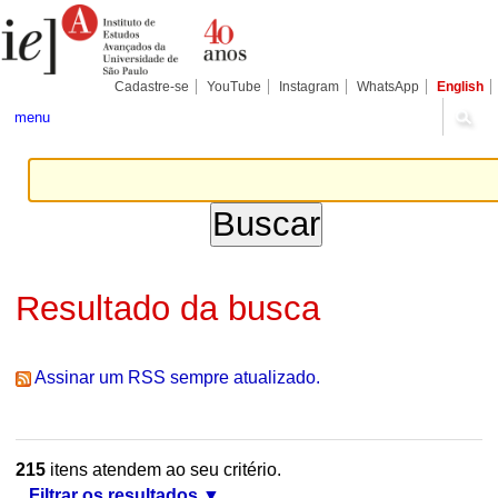
Ir
Ferramentas
Seções
para
Pessoais
o
conteúdo.
|
Cadastre-se
YouTube
Instagram
WhatsApp
English
Ir
para
menu
a
navegação
Resultado da busca
Assinar um RSS sempre atualizado.
215
itens atendem ao seu critério.
Filtrar os resultados