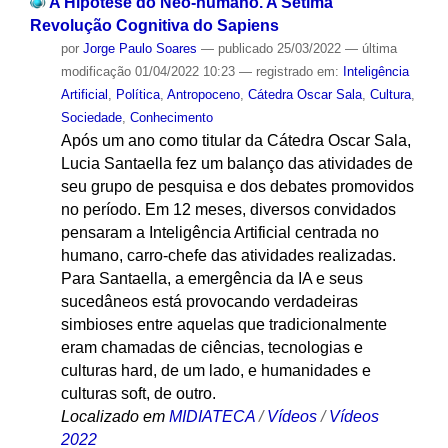
A Hipótese do Neo-humano. A Sétima
Revolução Cognitiva do Sapiens
por
Jorge Paulo Soares
—
publicado
25/03/2022
—
última
modificação
01/04/2022 10:23
— registrado em:
Inteligência
Artificial
,
Política
,
Antropoceno
,
Cátedra Oscar Sala
,
Cultura
,
Sociedade
,
Conhecimento
Após um ano como titular da Cátedra Oscar Sala,
Lucia Santaella fez um balanço das atividades de
seu grupo de pesquisa e dos debates promovidos
no período. Em 12 meses, diversos convidados
pensaram a Inteligência Artificial centrada no
humano, carro-chefe das atividades realizadas.
Para Santaella, a emergência da IA e seus
sucedâneos está provocando verdadeiras
simbioses entre aquelas que tradicionalmente
eram chamadas de ciências, tecnologias e
culturas hard, de um lado, e humanidades e
culturas soft, de outro.
Localizado em
MIDIATECA
/
Vídeos
/
Vídeos
2022