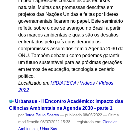
impedir agressões constantes aos recursos
naturais. Muitas das promessas descritas em
projetos das Nações Unidas e feitas por líderes
governamentais ficaram no papel. Este seminário
refletiu sobre o que se avançou no Brasil a partir
dos marcos ambientais e quais são os desafios
enfrentados pelo país considerando os
compromissos assumidos com a Agenda 2030 da
ONU. Também debateu como podemos garantir
um futuro sustentável para as próximas gerações
em termos de educação, tecnologia e cenário
político.
Localizado em
MIDIATECA
/
Vídeos
/
Vídeos
2022
Urbansus - II Encontro Acadêmico: Impacto das
Ciências Ambientais na Agenda 2030 - parte 1
por
Jorge Paulo Soares
—
publicado
08/06/2022
—
última
modificação
08/07/2022 15:38
— registrado em:
Ciencias
Ambientais
,
UrbanSus