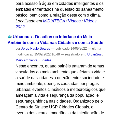
para acesso à água em cidades inteligentes e os
embates enfrentados na questão do saneamento
básico, bem como a relação deste com o clima.
Localizado em
MIDIATECA
/
Vídeos
/
Vídeos
2022
Urbansus - Desafios na Interface do Meio
Ambiente com a Vida nas Cidades e com a Saúde
por
Jorge Paulo Soares
—
publicado
14/09/2022
—
última
modificação
15/09/2022 10:48
— registrado em:
UrbanSus
,
Meio Ambiente
,
Cidades
Neste encontro, quatro painéis trataram de temas
vinculados ao meio ambiente que afetam a vida e
a saúde nas cidades: conexão entre sociedade e
meio ambiente; doenças causadas por pragas
urbanas; eventos climáticos e meteorológicos que
ameaçam a vida e segurança da população; e
segurança hídrica nas cidades. Organizado pelo
Centro de Síntese USP Cidades Globais, o
evento destacou a importância da interligação de