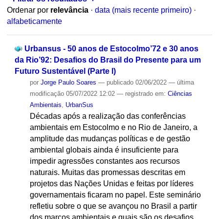
Ordenar por
relevância
·
data (mais recente primeiro)
·
alfabeticamente
Urbansus - 50 anos de Estocolmo’72 e 30 anos
da Rio’92: Desafios do Brasil do Presente para um
Futuro Sustentável (Parte l)
por
Jorge Paulo Soares
—
publicado
02/06/2022
—
última
modificação
05/07/2022 12:02
— registrado em:
Ciências
Ambientais
,
UrbanSus
Décadas após a realização das conferências
ambientais em Estocolmo e no Rio de Janeiro, a
amplitude das mudanças políticas e de gestão
ambiental globais ainda é insuficiente para
impedir agressões constantes aos recursos
naturais. Muitas das promessas descritas em
projetos das Nações Unidas e feitas por líderes
governamentais ficaram no papel. Este seminário
refletiu sobre o que se avançou no Brasil a partir
dos marcos ambientais e quais são os desafios