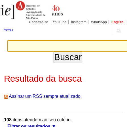
Ir
Ferramentas
Seções
para
Pessoais
o
conteúdo.
|
Cadastre-se
YouTube
Instagram
WhatsApp
English
Ir
para
menu
a
navegação
Resultado da busca
Assinar um RSS sempre atualizado.
108
itens atendem ao seu critério.
Filtrar os resultados