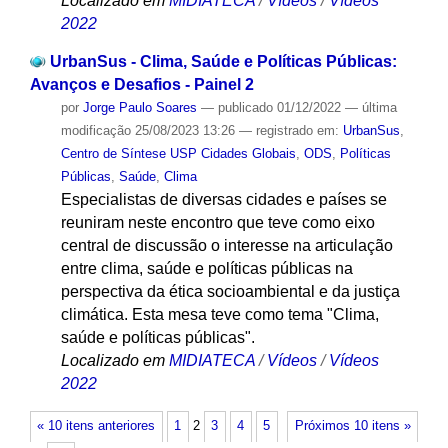
Localizado em
MIDIATECA
/
Vídeos
/
Vídeos
2022
UrbanSus - Clima, Saúde e Políticas Públicas:
Avanços e Desafios - Painel 2
por
Jorge Paulo Soares
—
publicado
01/12/2022
—
última
modificação
25/08/2023 13:26
— registrado em:
UrbanSus
,
Centro de Síntese USP Cidades Globais
,
ODS
,
Políticas
Públicas
,
Saúde
,
Clima
Especialistas de diversas cidades e países se
reuniram neste encontro que teve como eixo
central de discussão o interesse na articulação
entre clima, saúde e políticas públicas na
perspectiva da ética socioambiental e da justiça
climática. Esta mesa teve como tema "Clima,
saúde e políticas públicas".
Localizado em
MIDIATECA
/
Vídeos
/
Vídeos
2022
« 10 itens anteriores
1
2
3
4
5
Próximos 10 itens »