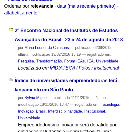
Ordenar por
relevância
·
data (mais recente primeiro)
·
alfabeticamente
2º Encontro Nacional de Institutos de Estudos
Avançados do Brasil - 23 e 24 de agosto de 2013
por
Maria Leonor de Calasans
—
publicado
23/08/2013
—
última modificação
19/02/2016 15:19
— registrado em:
Pesquisa
,
Transformação
,
Forum IEAs
,
IEA
,
Universidade
Localizado em
MIDIATECA
/
Fotos
/
Institucional
Índice de universidades empreendedoras terá
lançamento em São Paulo
por
Sylvia Miguel
—
publicado
11/11/2016
—
última
modificação
18/11/2016 13:47
— registrado em:
Tecnologia
,
Inovação
,
Brasil
,
Interdisciplinaridade
,
Institucional
,
Universidade
Empreendedorismo inovador será debatido por
entidades estudantis e Henry Etzkowitz, uma