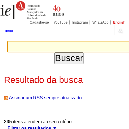
Ir
Ferramentas
Seções
para
Pessoais
o
conteúdo.
|
Cadastre-se
YouTube
Instagram
WhatsApp
English
Ir
para
menu
a
navegação
Resultado da busca
Assinar um RSS sempre atualizado.
235
itens atendem ao seu critério.
Filtrar os resultados