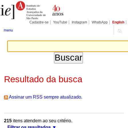
Ir
Ferramentas
Seções
para
Pessoais
o
conteúdo.
|
Cadastre-se
YouTube
Instagram
WhatsApp
English
Ir
para
menu
a
navegação
Resultado da busca
Assinar um RSS sempre atualizado.
215
itens atendem ao seu critério.
Filtrar os resultados