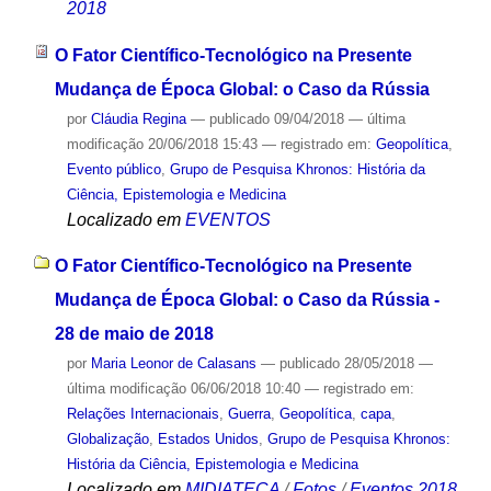
2018
O Fator Científico-Tecnológico na Presente
Mudança de Época Global: o Caso da Rússia
por
Cláudia Regina
—
publicado
09/04/2018
—
última
modificação
20/06/2018 15:43
— registrado em:
Geopolítica
,
Evento público
,
Grupo de Pesquisa Khronos: História da
Ciência, Epistemologia e Medicina
Localizado em
EVENTOS
O Fator Científico-Tecnológico na Presente
Mudança de Época Global: o Caso da Rússia -
28 de maio de 2018
por
Maria Leonor de Calasans
—
publicado
28/05/2018
—
última modificação
06/06/2018 10:40
— registrado em:
Relações Internacionais
,
Guerra
,
Geopolítica
,
capa
,
Globalização
,
Estados Unidos
,
Grupo de Pesquisa Khronos:
História da Ciência, Epistemologia e Medicina
Localizado em
MIDIATECA
/
Fotos
/
Eventos 2018