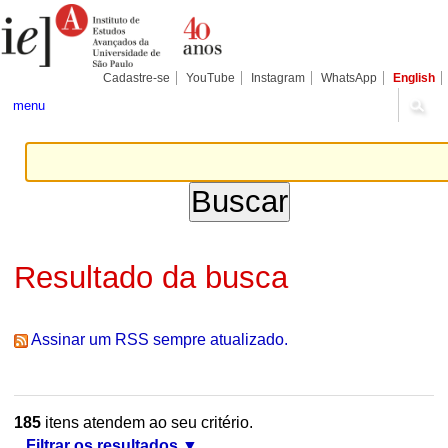
Ir
Ferramentas
Seções
para
Pessoais
o
conteúdo.
|
Cadastre-se
YouTube
Instagram
WhatsApp
English
Ir
para
menu
a
navegação
Resultado da busca
Assinar um RSS sempre atualizado.
185
itens atendem ao seu critério.
Filtrar os resultados