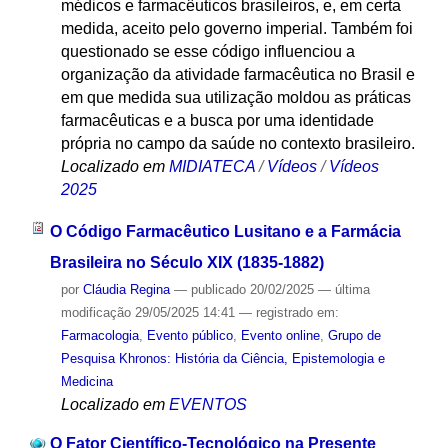
médicos e farmacêuticos brasileiros, e, em certa
medida, aceito pelo governo imperial. Também foi
questionado se esse código influenciou a
organização da atividade farmacêutica no Brasil e
em que medida sua utilização moldou as práticas
farmacêuticas e a busca por uma identidade
própria no campo da saúde no contexto brasileiro.
Localizado em
MIDIATECA
/
Vídeos
/
Vídeos
2025
O Código Farmacêutico Lusitano e a Farmácia
Brasileira no Século XIX (1835-1882)
por
Cláudia Regina
—
publicado
20/02/2025
—
última
modificação
29/05/2025 14:41
— registrado em:
Farmacologia
,
Evento público
,
Evento online
,
Grupo de
Pesquisa Khronos: História da Ciência, Epistemologia e
Medicina
Localizado em
EVENTOS
O Fator Científico-Tecnológico na Presente