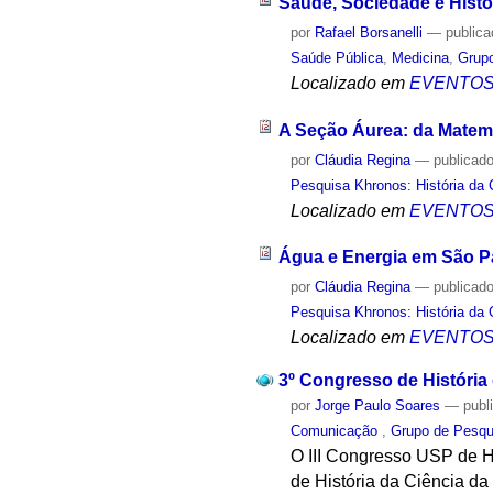
Saúde, Sociedade e Histó
por
Rafael Borsanelli
—
public
Saúde Pública
,
Medicina
,
Grupo
Localizado em
EVENTO
A Seção Áurea: da Matemá
por
Cláudia Regina
—
publicad
Pesquisa Khronos: História da 
Localizado em
EVENTO
Água e Energia em São P
por
Cláudia Regina
—
publicad
Pesquisa Khronos: História da 
Localizado em
EVENTO
3º Congresso de História 
por
Jorge Paulo Soares
—
publ
Comunicação
,
Grupo de Pesqui
O III Congresso USP de Hi
de História da Ciência da