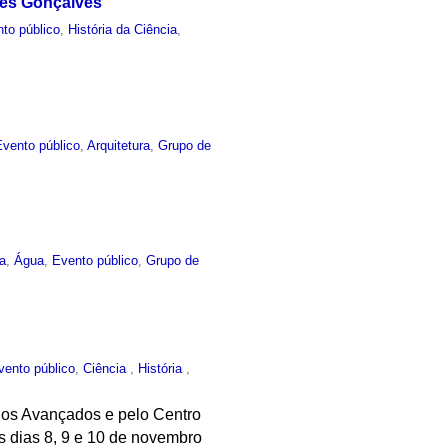
des Gonçalves
to público
,
História da Ciência
,
Evento público
,
Arquitetura
,
Grupo de
ia
,
Água
,
Evento público
,
Grupo de
vento público
,
Ciência
,
História
,
udos Avançados e pelo Centro
s dias 8, 9 e 10 de novembro