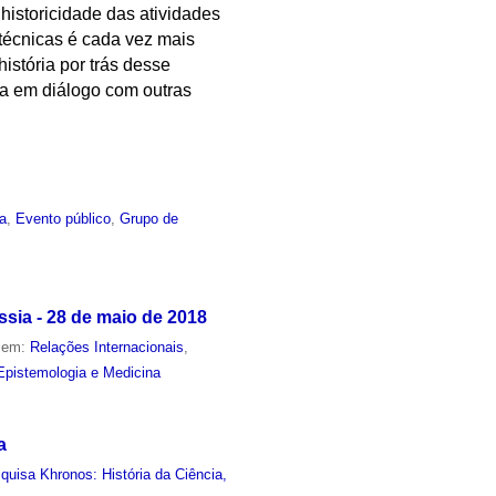
historicidade das atividades
 técnicas é cada vez mais
história por trás desse
ca em diálogo com outras
ia
,
Evento público
,
Grupo de
sia - 28 de maio de 2018
o em:
Relações Internacionais
,
Epistemologia e Medicina
a
uisa Khronos: História da Ciência,