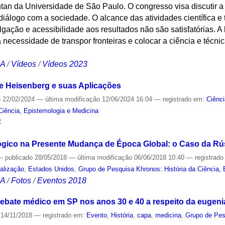
an da Universidade de São Paulo. O congresso visa discutir a 
m diálogo com a sociedade. O alcance das atividades científica e
lgação e acessibilidade aos resultados não são satisfatórias. A 
necessidade de transpor fronteiras e colocar a ciência e técni
CA
/
Vídeos
/
Vídeos 2023
de Heisenberg e suas Aplicações
o
22/02/2024
—
última modificação
12/06/2024 16:04
— registrado em:
Ciênc
Ciência, Epistemologia e Medicina
S
lógico na Presente Mudança de Época Global: o Caso da Rús
—
publicado
28/05/2018
—
última modificação
06/06/2018 10:40
— registrad
alização
,
Estados Unidos
,
Grupo de Pesquisa Khronos: História da Ciência, 
CA
/
Fotos
/
Eventos 2018
debate médico em SP nos anos 30 e 40 a respeito da eugeni
14/11/2018
— registrado em:
Evento
,
História
,
capa
,
medicina
,
Grupo de Pesq