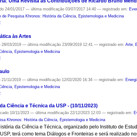
ria: Uma Revisita às Contribuições de Ricardo Bruno Men
ado
24/01/2017
—
última modificação
03/07/2017 14:40
— registrado em:
Even
 de Pesquisa Khronos: História da Ciência, Epistemologia e Medicina
S
tica às Artes
o
28/03/2019
—
última modificação
23/09/2019 12:41
— registrado em:
Arte
,
Ciência, Epistemologia e Medicina
S
aulo
o
21/11/2019
—
última modificação
12/02/2020 16:34
— registrado em:
Energ
Ciência, Epistemologia e Medicina
S
da Ciência e Técnica da USP - (10/11/2023)
icado
10/11/2023
—
última modificação
22/12/2023 12:03
— registrado em:
E
sa Khronos: História da Ciência, Epistemologia e Medicina
stória da Ciência e Técnica, organizado pelo Instituto de Est
 USP, terá como tema Diálogos e Fronteiras e será realizado no