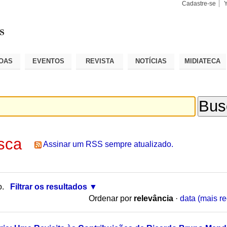
Cadastre-se
Busca
Busca
Avançad
OAS
EVENTOS
REVISTA
NOTÍCIAS
MIDIATECA
sca
Assinar um RSS sempre atualizado.
o.
Filtrar os resultados
Ordenar por
relevância
·
data (mais re