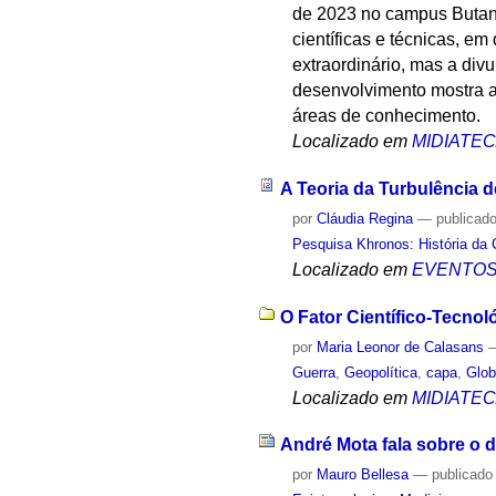
de 2023 no campus Butant
científicas e técnicas, e
extraordinário, mas a divu
desenvolvimento mostra a 
áreas de conhecimento.
Localizado em
MIDIATE
A Teoria da Turbulência 
por
Cláudia Regina
—
publicad
Pesquisa Khronos: História da 
Localizado em
EVENTO
O Fator Científico-Tecno
por
Maria Leonor de Calasans
Guerra
,
Geopolítica
,
capa
,
Glob
Localizado em
MIDIATE
André Mota fala sobre o 
por
Mauro Bellesa
—
publicado