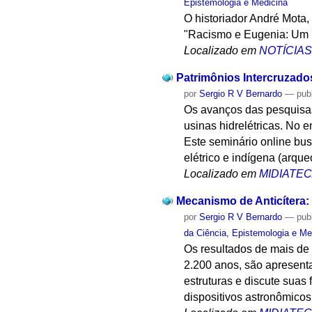
Epistemologia e Medicina
O historiador André Mota
"Racismo e Eugenia: Um D
Localizado em
NOTÍCIA
Patrimônios Intercruzados
por
Sergio R V Bernardo
—
pub
Os avanços das pesquisas 
usinas hidrelétricas. No
Este seminário online busc
elétrico e indígena (arque
Localizado em
MIDIATE
Mecanismo de Anticítera:
por
Sergio R V Bernardo
—
pub
da Ciência, Epistemologia e Me
Os resultados de mais de
2.200 anos, são apresentad
estruturas e discute suas
dispositivos astronômicos