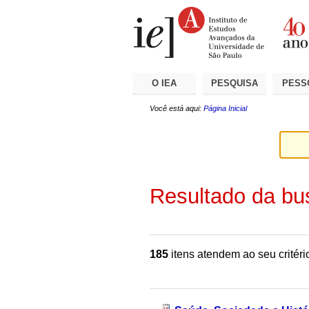
Ir
Ferramentas
Seções
para
Pessoais
o
conteúdo.
|
Ir
para
a
O IEA
PESQUISA
PESS
navegação
Você está aqui:
Página Inicial
Resultado da bu
185
itens atendem ao seu critéri