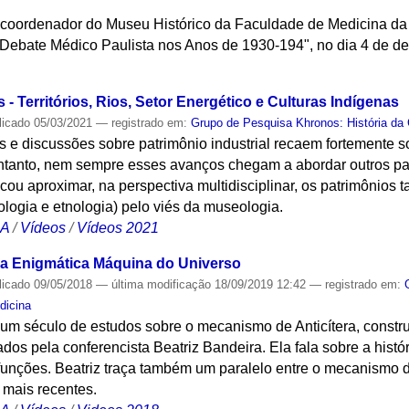
, coordenador do Museu Histórico da Faculdade de Medicina da 
ebate Médico Paulista nos Anos de 1930-194", no dia 4 de de
S
 - Territórios, Rios, Setor Energético e Culturas Indígenas
licado
05/03/2021
— registrado em:
Grupo de Pesquisa Khronos: História da 
e discussões sobre patrimônio industrial recaem fortemente so
 entanto, nem sempre esses avanços chegam a abordar outros pa
ou aproximar, na perspectiva multidisciplinar, os patrimônios ta
ologia e etnologia) pelo viés da museologia.
CA
/
Vídeos
/
Vídeos 2021
 a Enigmática Máquina do Universo
licado
09/05/2018
—
última modificação
18/09/2019 12:42
— registrado em:
dicina
 um século de estudos sobre o mecanismo de Anticítera, constr
os pela conferencista Beatriz Bandeira. Ela fala sobre a histór
 funções. Beatriz traça também um paralelo entre o mecanismo de
 mais recentes.