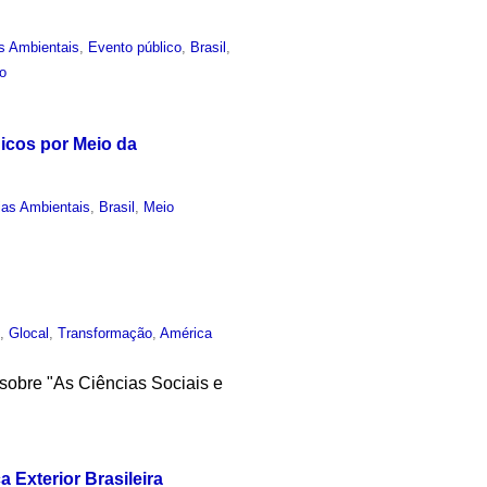
s Ambientais
,
Evento público
,
Brasil
,
o
icos por Meio da
ias Ambientais
,
Brasil
,
Meio
o
,
Glocal
,
Transformação
,
América
 sobre "As Ciências Sociais e
 Exterior Brasileira