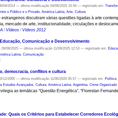
8/04/2014
—
última modificação
04/06/2025 10:56
— registrado em:
Transfo
ntre o Público e o Privado
,
América Latina
,
Arte
,
Cultura
 e estrangeiros discutiram várias questões ligadas à arte contem
ia, mercado de arte, institucionalidade, circulações e deslocam
CA
/
Vídeos
/
Vídeos 2012
: Educação, Comunicação e Desenvolvimento
o
29/08/2025
—
última modificação
11/09/2025 12:53
— registrado em:
Educa
mérica Latina
,
Comunicação
S
o, democracia, conflitos e cultura
0/12/2005
—
última modificação
11/06/2020 05:57
— registrado em:
Política
ta Estudos Avançados
,
Cultura
,
América Latina
,
Argentina
,
Crime Organizado
vilegia as temáticas “Questão Energética”, “Florestan Fernand
S
de: Quais os Critérios para Estabelecer Corredores Ecológ