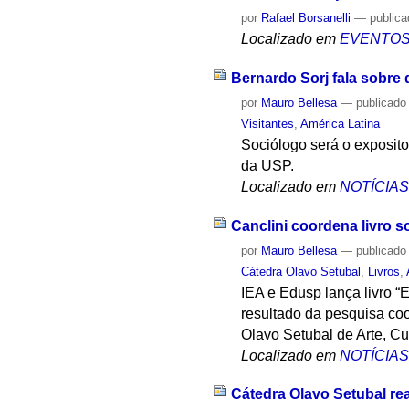
por
Rafael Borsanelli
—
public
Localizado em
EVENTO
Bernardo Sorj fala sobre d
por
Mauro Bellesa
—
publicado
Visitantes
,
América Latina
Sociólogo será o exposito
da USP.
Localizado em
NOTÍCIA
Canclini coordena livro s
por
Mauro Bellesa
—
publicado
Cátedra Olavo Setubal
,
Livros
,
IEA e Edusp lança livro “
resultado da pesquisa coo
Olavo Setubal de Arte, Cu
Localizado em
NOTÍCIA
Cátedra Olavo Setubal re