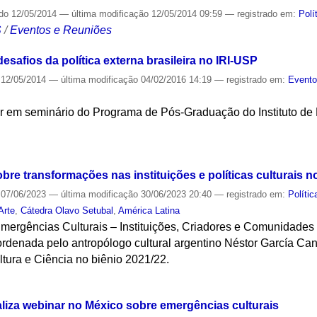
ado
12/05/2014
—
última modificação
12/05/2014 09:59
— registrado em:
Polí
S
/
Eventos e Reuniões
esafios da política externa brasileira no IRI-USP
12/05/2014
—
última modificação
04/02/2016 14:19
— registrado em:
Event
r em seminário do Programa de Pós-Graduação do Instituto de R
S
obre transformações nas instituições e políticas culturais n
07/06/2023
—
última modificação
30/06/2023 20:40
— registrado em:
Polític
Arte
,
Cátedra Olavo Setubal
,
América Latina
Emergências Culturais – Instituições, Criadores e Comunidades 
rdenada pelo antropólogo cultural argentino Néstor García Canc
ltura e Ciência no biênio 2021/22.
S
aliza webinar no México sobre emergências culturais