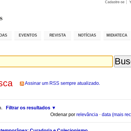
Cadastre-se
Busca
Busca
Avançad
OAS
EVENTOS
REVISTA
NOTÍCIAS
MIDIATECA
sca
Assinar um RSS sempre atualizado.
o.
Filtrar os resultados
Ordenar por
relevância
·
data (mais rec
ntemporânea: Curadoria e Colecionismo