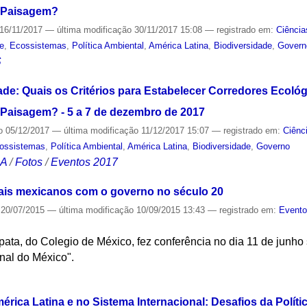
a Paisagem?
16/11/2017
—
última modificação
30/11/2017 15:08
— registrado em:
Ciência
de
,
Ecossistemas
,
Política Ambiental
,
América Latina
,
Biodiversidade
,
Govern
S
de: Quais os Critérios para Estabelecer Corredores Ecológ
Paisagem? - 5 a 7 de dezembro de 2017
o
05/12/2017
—
última modificação
11/12/2017 15:07
— registrado em:
Ciênc
ossistemas
,
Política Ambiental
,
América Latina
,
Biodiversidade
,
Governo
CA
/
Fotos
/
Eventos 2017
uais mexicanos com o governo no século 20
20/07/2015
—
última modificação
10/09/2015 13:43
— registrado em:
Event
ata, do Colegio de México, fez conferência no dia 11 de junho
nal do México".
S
ica Latina e no Sistema Internacional: Desafios da Política