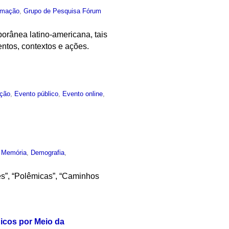
rmação
,
Grupo de Pesquisa Fórum
porânea latino-americana, tais
entos, contextos e ações.
ção
,
Evento público
,
Evento online
,
,
Memória
,
Demografia
,
es”, “Polêmicas”, “Caminhos
icos por Meio da