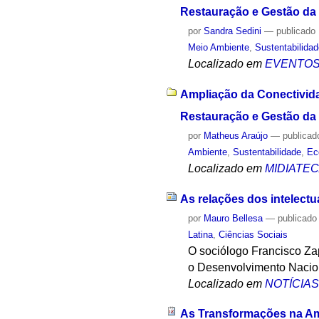
Restauração e Gestão d
por
Sandra Sedini
—
publicado
Meio Ambiente
,
Sustentabilida
Localizado em
EVENTO
Ampliação da Conectivida
Restauração e Gestão da 
por
Matheus Araújo
—
publicad
Ambiente
,
Sustentabilidade
,
Ec
Localizado em
MIDIATE
As relações dos intelect
por
Mauro Bellesa
—
publicado
Latina
,
Ciências Sociais
O sociólogo Francisco Zap
o Desenvolvimento Nacio
Localizado em
NOTÍCIA
As Transformações na Amér