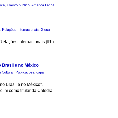
tica
,
Evento público
,
América Latina
o
,
Relações Internacionais
,
Glocal
,
elações Internacionais (IRI)
o Brasil e no México
a Cultural
,
Publicações
,
capa
no Brasil e no México”,
lini como titular da Cátedra