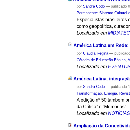
por
Sandra Codo
—
publicado
0
Permanente: Sistema Cultural e
Especialistas brasileiros
como geopolítica, curador
Localizado em
MIDIATE
América Latina em Rede
por
Cláudia Regina
—
publicad
Cátedra de Educação Básica
,
A
Localizado em
EVENTO
América Latina: integraçã
por
Sandra Codo
—
publicado
1
Transformação
,
Energia
,
Revis
A edição nº 50 também pri
da Crítica” e “Memórias”.
Localizado em
NOTÍCIA
Ampliação da Conectivida