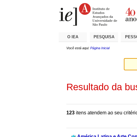
Ir
Ferramentas
Seções
para
Pessoais
o
conteúdo.
|
Ir
para
a
O IEA
PESQUISA
PESS
navegação
Você está aqui:
Página Inicial
Resultado da bu
123
itens atendem ao seu critéri
América Latina e Arte Co