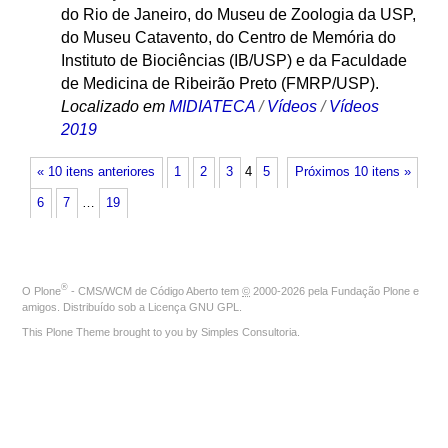
do Rio de Janeiro, do Museu de Zoologia da USP,
do Museu Catavento, do Centro de Memória do
Instituto de Biociências (IB/USP) e da Faculdade
de Medicina de Ribeirão Preto (FMRP/USP).
Localizado em
MIDIATECA
/
Vídeos
/
Vídeos
2019
« 10 itens anteriores
1
2
3
4
5
Próximos 10 itens »
6
7
…
19
®
O
Plone
- CMS/WCM de Código Aberto
tem
©
2000-2026 pela
Fundação Plone
e
amigos. Distribuído sob a
Licença GNU GPL
.
This Plone Theme brought to you by
Simples Consultoria
.