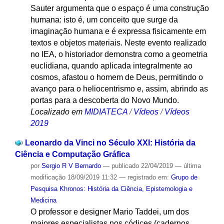
Sauter argumenta que o espaço é uma construção
humana: isto é, um conceito que surge da
imaginação humana e é expressa fisicamente em
textos e objetos materiais. Neste evento realizado
no IEA, o historiador demonstra como a geometria
euclidiana, quando aplicada integralmente ao
cosmos, afastou o homem de Deus, permitindo o
avanço para o heliocentrismo e, assim, abrindo as
portas para a descoberta do Novo Mundo.
Localizado em
MIDIATECA
/
Vídeos
/
Vídeos
2019
Leonardo da Vinci no Século XXI: História da
Ciência e Computação Gráfica
por
Sergio R V Bernardo
—
publicado
22/04/2019
—
última
modificação
18/09/2019 11:32
— registrado em:
Grupo de
Pesquisa Khronos: História da Ciência, Epistemologia e
Medicina
O professor e designer Mario Taddei, um dos
maiores especialistas nos códices (cadernos