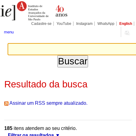
Ir
Ferramentas
Seções
para
Pessoais
o
conteúdo.
|
Cadastre-se
YouTube
Instagram
WhatsApp
English
Ir
para
menu
a
navegação
Resultado da busca
Assinar um RSS sempre atualizado.
185
itens atendem ao seu critério.
Filtrar os resultados