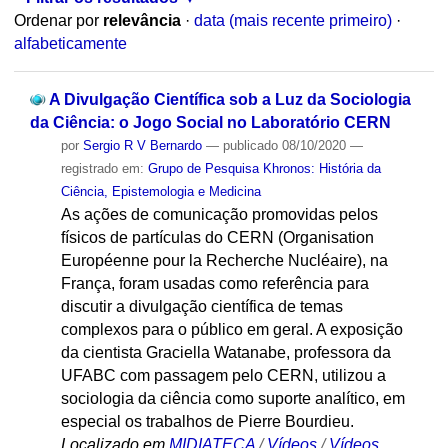
Ordenar por
relevância
·
data (mais recente primeiro)
·
alfabeticamente
A Divulgação Científica sob a Luz da Sociologia
da Ciência: o Jogo Social no Laboratório CERN
por
Sergio R V Bernardo
—
publicado
08/10/2020
—
registrado em:
Grupo de Pesquisa Khronos: História da
Ciência, Epistemologia e Medicina
As ações de comunicação promovidas pelos
físicos de partículas do CERN (Organisation
Européenne pour la Recherche Nucléaire), na
França, foram usadas como referência para
discutir a divulgação científica de temas
complexos para o público em geral. A exposição
da cientista Graciella Watanabe, professora da
UFABC com passagem pelo CERN, utilizou a
sociologia da ciência como suporte analítico, em
especial os trabalhos de Pierre Bourdieu.
Localizado em
MIDIATECA
/
Vídeos
/
Vídeos