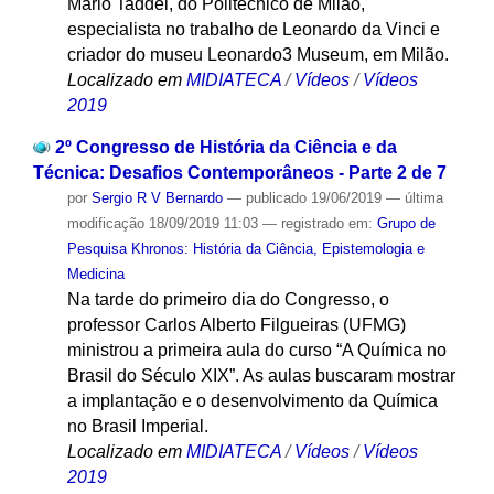
Mario Taddei, do Politécnico de Milão,
especialista no trabalho de Leonardo da Vinci e
criador do museu Leonardo3 Museum, em Milão.
Localizado em
MIDIATECA
/
Vídeos
/
Vídeos
2019
2º Congresso de História da Ciência e da
Técnica: Desafios Contemporâneos - Parte 2 de 7
por
Sergio R V Bernardo
—
publicado
19/06/2019
—
última
modificação
18/09/2019 11:03
— registrado em:
Grupo de
Pesquisa Khronos: História da Ciência, Epistemologia e
Medicina
Na tarde do primeiro dia do Congresso, o
professor Carlos Alberto Filgueiras (UFMG)
ministrou a primeira aula do curso “A Química no
Brasil do Século XIX”. As aulas buscaram mostrar
a implantação e o desenvolvimento da Química
no Brasil Imperial.
Localizado em
MIDIATECA
/
Vídeos
/
Vídeos
2019