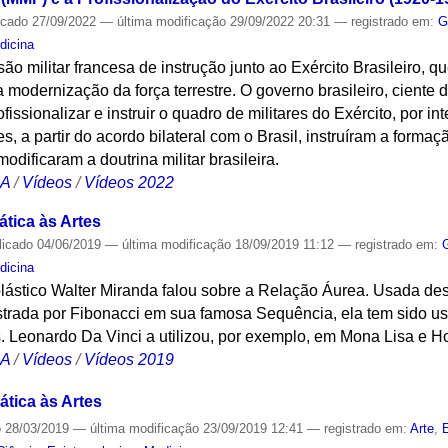
icado
27/09/2022
—
última modificação
29/09/2022 20:31
— registrado em:
G
dicina
ão militar francesa de instrução junto ao Exército Brasileiro, 
 a modernização da força terrestre. O governo brasileiro, ciente
rofissionalizar e instruir o quadro de militares do Exército, por
ses, a partir do acordo bilateral com o Brasil, instruíram a forma
ificaram a doutrina militar brasileira.
CA
/
Vídeos
/
Vídeos 2022
tica às Artes
licado
04/06/2019
—
última modificação
18/09/2019 11:12
— registrado em:
dicina
 plástico Walter Miranda falou sobre a Relação Áurea. Usada de
ada por Fibonacci em sua famosa Sequência, ela tem sido us
as. Leonardo Da Vinci a utilizou, por exemplo, em Mona Lisa e 
CA
/
Vídeos
/
Vídeos 2019
tica às Artes
o
28/03/2019
—
última modificação
23/09/2019 12:41
— registrado em:
Arte
,