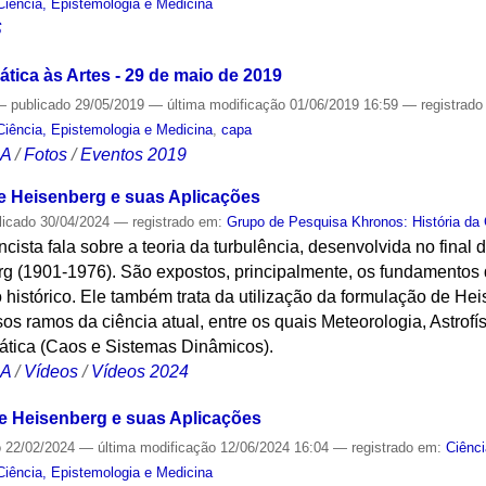
Ciência, Epistemologia e Medicina
S
tica às Artes - 29 de maio de 2019
—
publicado
29/05/2019
—
última modificação
01/06/2019 16:59
— registrad
Ciência, Epistemologia e Medicina
,
capa
CA
/
Fotos
/
Eventos 2019
de Heisenberg e suas Aplicações
licado
30/04/2024
— registrado em:
Grupo de Pesquisa Khronos: História da 
cista fala sobre a teoria da turbulência, desenvolvida no final 
 (1901-1976). São expostos, principalmente, os fundamentos 
o histórico. Ele também trata da utilização da formulação de He
os ramos da ciência atual, entre os quais Meteorologia, Astrofí
tica (Caos e Sistemas Dinâmicos).
CA
/
Vídeos
/
Vídeos 2024
de Heisenberg e suas Aplicações
o
22/02/2024
—
última modificação
12/06/2024 16:04
— registrado em:
Ciênc
Ciência, Epistemologia e Medicina