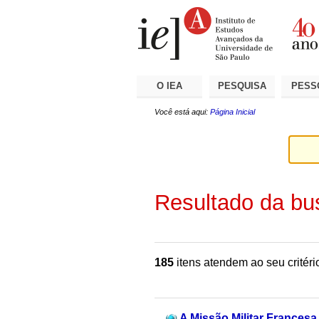
Ir
Ferramentas
Seções
para
Pessoais
o
conteúdo.
|
Ir
para
a
O IEA
PESQUISA
PESS
navegação
Você está aqui:
Página Inicial
Resultado da bu
185
itens atendem ao seu critéri
A Missão Militar Francesa