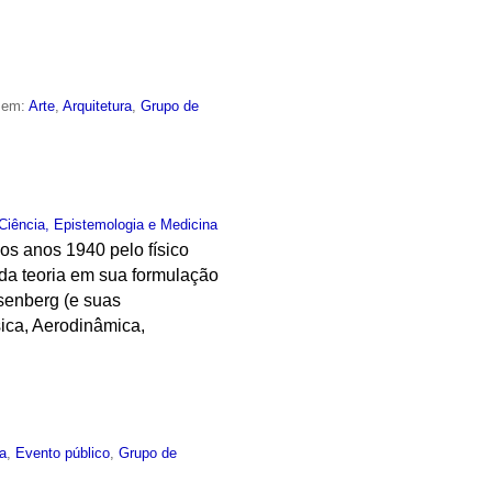
o em:
Arte
,
Arquitetura
,
Grupo de
Ciência, Epistemologia e Medicina
dos anos 1940 pelo físico
da teoria em sua formulação
isenberg (e suas
sica, Aerodinâmica,
ia
,
Evento público
,
Grupo de