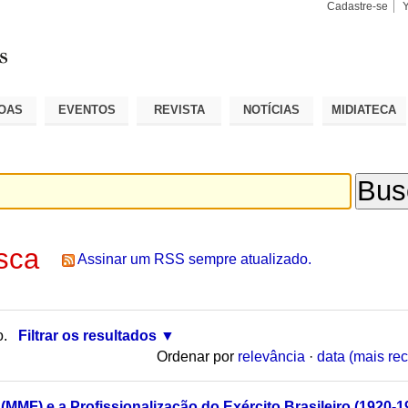
Cadastre-se
Busca
Busca
Avançad
OAS
EVENTOS
REVISTA
NOTÍCIAS
MIDIATECA
sca
Assinar um RSS sempre atualizado.
o.
Filtrar os resultados
Ordenar por
relevância
·
data (mais rec
 (MMF) e a Profissionalização do Exército Brasileiro (1920-1