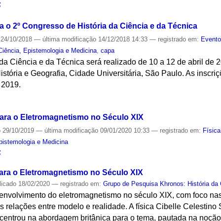
S
a o 2º Congresso de História da Ciência e da Técnica
24/10/2018
—
última modificação
14/12/2018 14:33
— registrado em:
Event
Ciência, Epistemologia e Medicina
,
capa
da Ciência e da Técnica será realizado de 10 a 12 de abril de 2
stória e Geografia, Cidade Universitária, São Paulo. As inscri
e 2019.
S
ra o Eletromagnetismo no Século XIX
o
29/10/2019
—
última modificação
09/01/2020 10:33
— registrado em:
Física
Epistemologia e Medicina
S
ra o Eletromagnetismo no Século XIX
licado
18/02/2020
— registrado em:
Grupo de Pesquisa Khronos: História da 
senvolvimento do eletromagnetismo no século XIX, com foco nas
s relações entre modelo e realidade. A física Cibelle Celestino S
centrou na abordagem britânica para o tema, pautada na noçã