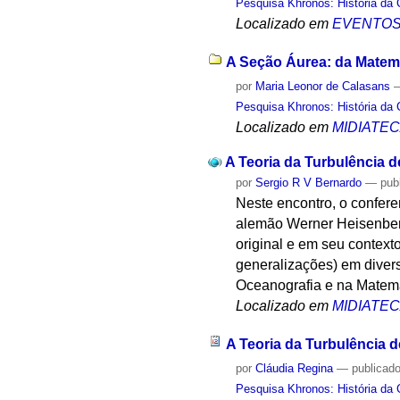
Pesquisa Khronos: História da 
Localizado em
EVENTO
A Seção Áurea: da Matemá
por
Maria Leonor de Calasans
Pesquisa Khronos: História da 
Localizado em
MIDIATE
A Teoria da Turbulência 
por
Sergio R V Bernardo
—
pub
Neste encontro, o conferen
alemão Werner Heisenberg
original e em seu context
generalizações) em divers
Oceanografia e na Matemá
Localizado em
MIDIATE
A Teoria da Turbulência 
por
Cláudia Regina
—
publicad
Pesquisa Khronos: História da 