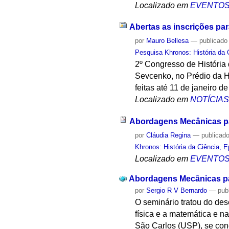
Localizado em
EVENTO
Abertas as inscrições par
por
Mauro Bellesa
—
publicado
Pesquisa Khronos: História da 
2º Congresso de História 
Sevcenko, no Prédio da Hi
feitas até 11 de janeiro d
Localizado em
NOTÍCIA
Abordagens Mecânicas pa
por
Cláudia Regina
—
publicad
Khronos: História da Ciência, 
Localizado em
EVENTO
Abordagens Mecânicas pa
por
Sergio R V Bernardo
—
pub
O seminário tratou do de
física e a matemática e na
São Carlos (USP), se con