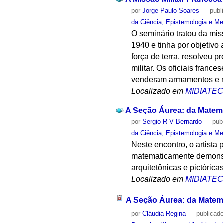
por
Jorge Paulo Soares
—
publ
da Ciência, Epistemologia e Me
O seminário tratou da miss
1940 e tinha por objetivo
força de terra, resolveu p
militar. Os oficiais france
venderam armamentos e mod
Localizado em
MIDIATE
A Seção Áurea: da Matemá
por
Sergio R V Bernardo
—
pub
da Ciência, Epistemologia e Me
Neste encontro, o artista
matematicamente demonstr
arquitetônicas e pictóric
Localizado em
MIDIATE
A Seção Áurea: da Matemá
por
Cláudia Regina
—
publicad