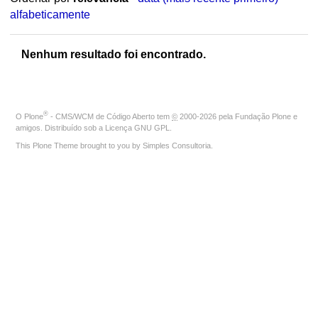
alfabeticamente
Nenhum resultado foi encontrado.
®
O
Plone
- CMS/WCM de Código Aberto
tem
©
2000-2026 pela
Fundação Plone
e
amigos. Distribuído sob a
Licença GNU GPL
.
This Plone Theme brought to you by
Simples Consultoria
.