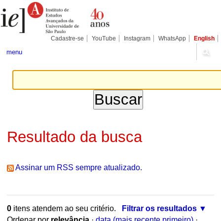
Ir
Ferramentas
para
Pessoais
o
conteúdo.
|
Cadastre-se
YouTube
Instagram
WhatsApp
English
Ir
para
menu
a
navegação
Resultado da busca
Assinar um RSS sempre atualizado.
0
itens atendem ao seu critério.
Filtrar os resultados
Ordenar por
relevância
·
data (mais recente primeiro)
·