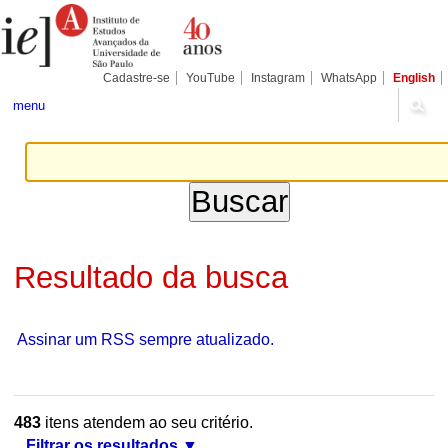
Ir
Ferramentas
Seções
para
Pessoais
o
conteúdo.
|
Cadastre-se
YouTube
Instagram
WhatsApp
English
Ir
para
menu
a
navegação
Resultado da busca
Assinar um RSS sempre atualizado.
483
itens atendem ao seu critério.
Filtrar os resultados