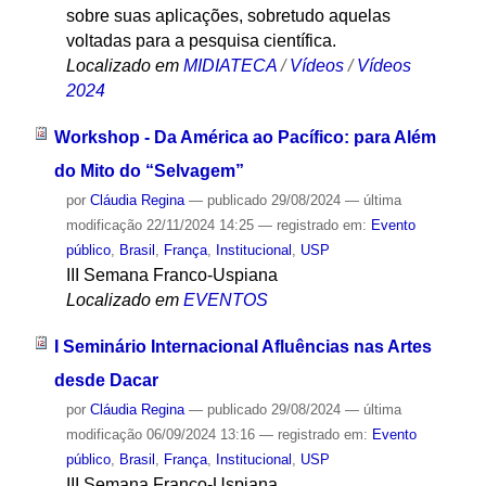
sobre suas aplicações, sobretudo aquelas
voltadas para a pesquisa científica.
Localizado em
MIDIATECA
/
Vídeos
/
Vídeos
2024
Workshop - Da América ao Pacífico: para Além
do Mito do “Selvagem”
por
Cláudia Regina
—
publicado
29/08/2024
—
última
modificação
22/11/2024 14:25
— registrado em:
Evento
público
,
Brasil
,
França
,
Institucional
,
USP
III Semana Franco-Uspiana
Localizado em
EVENTOS
I Seminário Internacional Afluências nas Artes
desde Dacar
por
Cláudia Regina
—
publicado
29/08/2024
—
última
modificação
06/09/2024 13:16
— registrado em:
Evento
público
,
Brasil
,
França
,
Institucional
,
USP
III Semana Franco-Uspiana