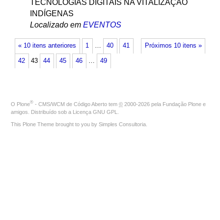
TECNOLOGIAS DIGITAIS NA VITALIZAÇÃO
INDÍGENAS
Localizado em
EVENTOS
« 10 itens anteriores
1
…
40
41
Próximos 10 itens »
42
43
44
45
46
…
49
®
O
Plone
- CMS/WCM de Código Aberto
tem
©
2000-2026 pela
Fundação Plone
e
amigos. Distribuído sob a
Licença GNU GPL
.
This Plone Theme brought to you by
Simples Consultoria
.