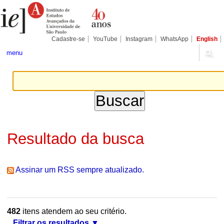
Ir
Ferramentas
Seções
para
Pessoais
o
conteúdo.
|
Cadastre-se
YouTube
Instagram
WhatsApp
English
Ir
para
menu
a
navegação
Resultado da busca
Assinar um RSS sempre atualizado.
482
itens atendem ao seu critério.
Filtrar os resultados