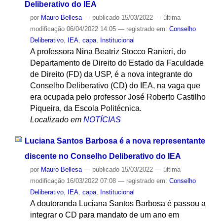
Deliberativo do IEA
por
Mauro Bellesa
—
publicado
15/03/2022
—
última
modificação
06/04/2022 14:05
— registrado em:
Conselho
Deliberativo
,
IEA
,
capa
,
Institucional
A professora Nina Beatriz Stocco Ranieri, do
Departamento de Direito do Estado da Faculdade
de Direito (FD) da USP, é a nova integrante do
Conselho Deliberativo (CD) do IEA, na vaga que
era ocupada pelo professor José Roberto Castilho
Piqueira, da Escola Politécnica.
Localizado em
NOTÍCIAS
Luciana Santos Barbosa é a nova representante
discente no Conselho Deliberativo do IEA
por
Mauro Bellesa
—
publicado
15/03/2022
—
última
modificação
16/03/2022 07:08
— registrado em:
Conselho
Deliberativo
,
IEA
,
capa
,
Institucional
A doutoranda Luciana Santos Barbosa é passou a
integrar o CD para mandato de um ano em