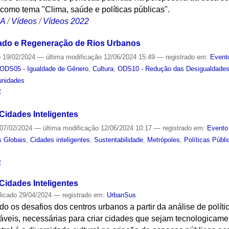
 como tema "Clima, saúde e políticas públicas".
CA
/
Vídeos
/
Vídeos 2022
dado e Regeneração de Rios Urbanos
o
19/02/2024
—
última modificação
12/06/2024 15:49
— registrado em:
Event
ODS05 - Igualdade de Gênero
,
Cultura
,
ODS10 - Redução das Desigualdade
unidades
S
Cidades Inteligentes
07/02/2024
—
última modificação
12/06/2024 10:17
— registrado em:
Evento
s Globais
,
Cidades inteligentes
,
Sustentabilidade
,
Metrópoles
,
Políticas Públi
S
Cidades Inteligentes
licado
29/04/2024
— registrado em:
UrbanSus
o os desafios dos centros urbanos a partir da análise de políti
veis, necessárias para criar cidades que sejam tecnologicam