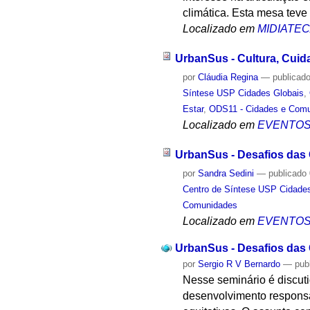
climática. Esta mesa teve
Localizado em
MIDIATE
UrbanSus - Cultura, Cui
por
Cláudia Regina
—
publicad
Síntese USP Cidades Globais
,
Estar
,
ODS11 - Cidades e Com
Localizado em
EVENTO
UrbanSus - Desafios das 
por
Sandra Sedini
—
publicado
Centro de Síntese USP Cidade
Comunidades
Localizado em
EVENTO
UrbanSus - Desafios das 
por
Sergio R V Bernardo
—
pub
Nesse seminário é discutid
desenvolvimento responsá