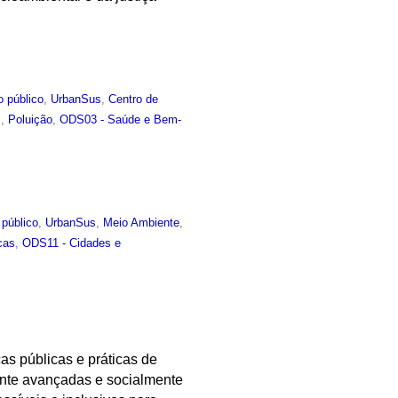
o público
,
UrbanSus
,
Centro de
s
,
Poluição
,
ODS03 - Saúde e Bem-
 público
,
UrbanSus
,
Meio Ambiente
,
cas
,
ODS11 - Cidades e
cas públicas e práticas de
ente avançadas e socialmente