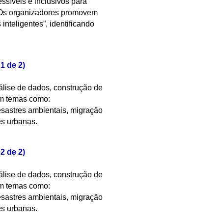
essíveis e inclusivos para
a. Os organizadores promovem
teligentes”, identificando
1 de 2)
álise de dados, construção de
em temas como:
desastres ambientais, migração
es urbanas.
2 de 2)
álise de dados, construção de
em temas como:
desastres ambientais, migração
es urbanas.