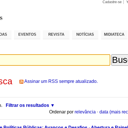
Cadastre-se
Busca
Busca
Avançad
OAS
EVENTOS
REVISTA
NOTÍCIAS
MIDIATECA
sca
Assinar um RSS sempre atualizado.
o.
Filtrar os resultados
Ordenar por
relevância
·
data (mais rec
 Políticas Públicas: Avanços e Desafios - Abertura e Painel