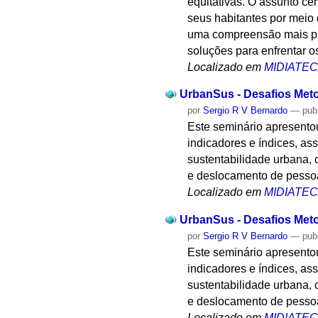
equitativas. O assunto cen
seus habitantes por meio 
uma compreensão mais pro
soluções para enfrentar os
Localizado em
MIDIATE
UrbanSus - Desafios Meto
por
Sergio R V Bernardo
—
pub
Este seminário apresento
indicadores e índices, 
sustentabilidade urbana, 
e deslocamento de pessoa
Localizado em
MIDIATE
UrbanSus - Desafios Meto
por
Sergio R V Bernardo
—
pub
Este seminário apresento
indicadores e índices, 
sustentabilidade urbana, 
e deslocamento de pessoa
Localizado em
MIDIATE