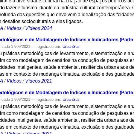
tral é a diversidade cultural na criação de espaços públicos ac
do lazer e turismo, diante da indústria cultural contemporâne
funda das questões que envolvem a idealização das “cidades in
 desafios socioculturais a elas ligados.
CA
/
Vídeos
/
Vídeos 2024
dológicos e de Modelagem de Índices e Indicadores (Parte 
licado
17/09/2021
— registrado em:
UrbanSus
u práticas metodológicas de levantamento, sistematização e an
assim como modelagem de cenários na condução de pesquisas 
cidades inteligentes, saúde ambiental, resiliência urbana aos 
s em contexto de mudança climática, exclusão e desigualdad
CA
/
Vídeos
/
Vídeos 2021
dológicos e de Modelagem de Índices e Indicadores (Parte 
licado
17/09/2021
— registrado em:
UrbanSus
u práticas metodológicas de levantamento, sistematização e an
assim como modelagem de cenários na condução de pesquisas 
cidades inteligentes, saúde ambiental, resiliência urbana aos 
s em contexto de mudança climática, exclusão e desigualdad
CA
/
Vídeos
/
Vídeos 2021