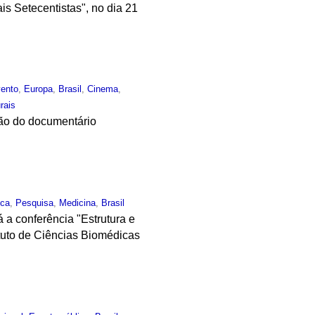
is Setecentistas", no dia 21
ento
,
Europa
,
Brasil
,
Cinema
,
rais
ção do documentário
ica
,
Pesquisa
,
Medicina
,
Brasil
 a conferência "Estrutura e
ituto de Ciências Biomédicas