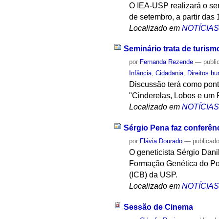
O IEA-USP realizará o sem
de setembro, a partir das 
Localizado em
NOTÍCIA
Seminário trata de turism
por
Fernanda Rezende
—
publi
Infância
,
Cidadania
,
Direitos h
Discussão terá como ponto
"Cinderelas, Lobos e um 
Localizado em
NOTÍCIA
Sérgio Pena faz conferên
por
Flávia Dourado
—
publicad
O geneticista Sérgio Dani
Formação Genética do Povo
(ICB) da USP.
Localizado em
NOTÍCIA
Sessão de Cinema