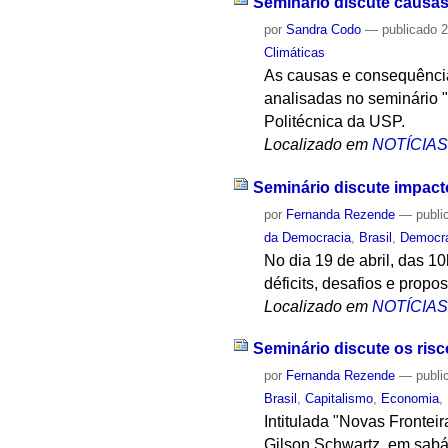
Seminário discute causas
por
Sandra Codo
—
publicado
2
Climáticas
As causas e consequência
analisadas no seminário 
Politécnica da USP.
Localizado em
NOTÍCIA
Seminário discute impact
por
Fernanda Rezende
—
publi
da Democracia
,
Brasil
,
Democr
No dia 19 de abril, das 1
déficits, desafios e propo
Localizado em
NOTÍCIA
Seminário discute os risc
por
Fernanda Rezende
—
publi
Brasil
,
Capitalismo
,
Economia
,
Intitulada "Novas Frontei
Gilson Schwartz, em sabá