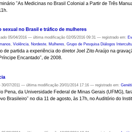
inário "As Medicinas no Brasil Colonial a Partir de Três Manua
11h.
S
o sexual no Brasil e tráfico de mulheres
cado
05/04/2016
—
última modificação
02/05/2016 09:31
— registrado em:
Ev
umanos
,
Violência
,
Nordeste
,
Mulheres
,
Grupo de Pesquisa Diálogos Intercultu
 de partida a experiência do diretor Joel Zito Araújo na grava
Príncipe Encantado", de 2008.
S
cia
o
30/07/2011
—
última modificação
20/01/2014 17:16
— registrado em:
Genét
lo Pena, da Universidade Federal de Minas Gerais (UFMG), fará
 Brasileiro" no dia 11 de agosto, às 17h, no Auditório do Inst
S