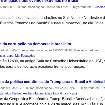
 e impactos dos eventos extremos no Brasil
5/10/2009
—
última modificação
03/08/2018 17:03
— registrado em:
Ciência
s das fortes chuvas e inundações no Sul, Norte e Nordeste e 
"Eventos Extremos no Brasil: Causas e Impactos", no dia 26 de
S
o da corrupção na democracia brasileira
cado
07/04/2016
—
última modificação
19/04/2016 10:34
— registrado em:
Po
acia
,
capa
,
Manifestações
0h às 12h30, na antiga Sala do Conselho Universitário da USP, 
stas para a democracia brasileira frente à corrupção.
S
os da política econômica de Trump para o Brasil e América 
cado
09/03/2017
—
última modificação
27/03/2017 09:46
— registrado em:
Pr
Estados Unidos
,
América Latina
,
Crise Econômica
,
capa
ras da Geopolítica Econômica: Trump, Brasil e América Latina", 
tico no IEA, e acontece no dia 28 de março, das 14h30 às 18h