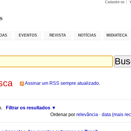
Cadastre-se
Busca
Busca
Avançad
OAS
EVENTOS
REVISTA
NOTÍCIAS
MIDIATECA
sca
Assinar um RSS sempre atualizado.
o.
Filtrar os resultados
Ordenar por
relevância
·
data (mais rec