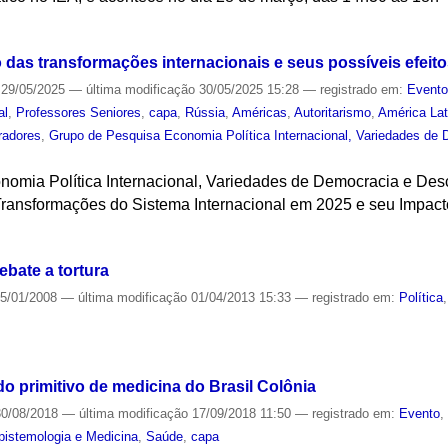
S
 das transformações internacionais e seus possíveis efeito
29/05/2025
—
última modificação
30/05/2025 15:28
— registrado em:
Event
al
,
Professores Seniores
,
capa
,
Rússia
,
Américas
,
Autoritarismo
,
América Lat
radores
,
Grupo de Pesquisa Economia Política Internacional, Variedades de
omia Política Internacional, Variedades de Democracia e Desc
Transformações do Sistema Internacional em 2025 e seu Impacto
S
ebate a tortura
5/01/2008
—
última modificação
01/04/2013 15:33
— registrado em:
Política
S
o primitivo de medicina do Brasil Colônia
0/08/2018
—
última modificação
17/09/2018 11:50
— registrado em:
Evento
Epistemologia e Medicina
,
Saúde
,
capa