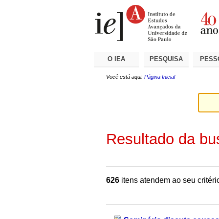
Ir
Ferramentas
Seções
para
Pessoais
o
conteúdo.
|
Ir
para
a
O IEA
PESQUISA
PESS
navegação
Você está aqui:
Página Inicial
Resultado da bu
626
itens atendem ao seu critéri