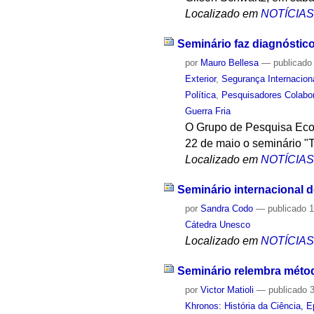
Localizado em
NOTÍCIA
Seminário faz diagnóstico
por
Mauro Bellesa
—
publicado
Exterior
,
Segurança Internacion
Política
,
Pesquisadores Colabo
Guerra Fria
O Grupo de Pesquisa Econ
22 de maio o seminário "
Localizado em
NOTÍCIA
Seminário internacional d
por
Sandra Codo
—
publicado
1
Cátedra Unesco
Localizado em
NOTÍCIA
Seminário relembra métod
por
Victor Matioli
—
publicado
3
Khronos: História da Ciência, 