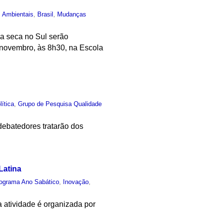
s Ambientais
,
Brasil
,
Mudanças
da seca no Sul serão
 novembro, às 8h30, na Escola
lítica
,
Grupo de Pesquisa Qualidade
debatedores tratarão dos
Latina
ograma Ano Sabático
,
Inovação
,
a atividade é organizada por