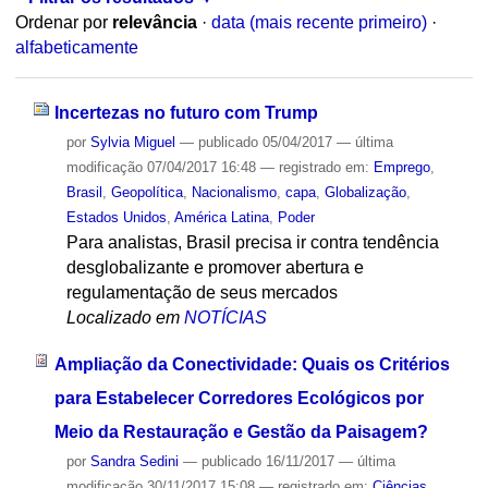
Ordenar por
relevância
·
data (mais recente primeiro)
·
alfabeticamente
Incertezas no futuro com Trump
por
Sylvia Miguel
—
publicado
05/04/2017
—
última
modificação
07/04/2017 16:48
— registrado em:
Emprego
,
Brasil
,
Geopolítica
,
Nacionalismo
,
capa
,
Globalização
,
Estados Unidos
,
América Latina
,
Poder
Para analistas, Brasil precisa ir contra tendência
desglobalizante e promover abertura e
regulamentação de seus mercados
Localizado em
NOTÍCIAS
Ampliação da Conectividade: Quais os Critérios
para Estabelecer Corredores Ecológicos por
Meio da Restauração e Gestão da Paisagem?
por
Sandra Sedini
—
publicado
16/11/2017
—
última
modificação
30/11/2017 15:08
— registrado em:
Ciências