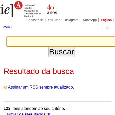
Ir
Ferramentas
Seções
para
Pessoais
o
conteúdo.
|
Cadastre-se
YouTube
Instagram
WhatsApp
English
Ir
para
menu
a
navegação
Resultado da busca
Assinar um RSS sempre atualizado.
123
itens atendem ao seu critério.
Filtrar os resultados