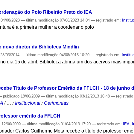
rdenação do Polo Ribeirão Preto do IEA
04/08/2023
—
última modificação
07/08/2023 14:04
— registrado em:
Institu
tura é a primeira mulher a coordenar o polo
S
 novo diretor da Biblioteca Mindlin
28/03/2014
—
última modificação
04/08/2015 10:20
— registrado em:
Institu
no dia 15 de abril. Biblioteca abriga um dos acervos mais impor
S
cebe Título de Professor Emérito da FFLCH - 18 de junho 
—
publicado
18/06/2009
—
última modificação
03/12/2013 10:48
— registrad
CA
/
…
/
Institucional
/
Cerimônias
rofessor emérito da FFLCH
o
12/06/2009
—
última modificação
01/04/2013 17:20
— registrado em:
IEA
,
I
toriador Carlos Guilherme Mota recebe o título de professor emé