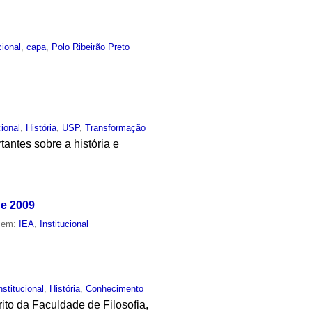
cional
,
capa
,
Polo Ribeirão Preto
cional
,
História
,
USP
,
Transformação
tantes sobre a história e
de 2009
o em:
IEA
,
Institucional
nstitucional
,
História
,
Conhecimento
rito da Faculdade de Filosofia,