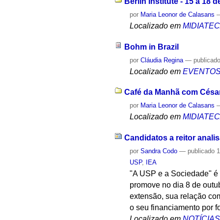
Berlin Institute - 15 a 18
por
Maria Leonor de Calasans
Localizado em
MIDIATE
Bohm in Brazil
por
Cláudia Regina
—
publicad
Localizado em
EVENTO
Café da Manhã com César
por
Maria Leonor de Calasans
Localizado em
MIDIATE
Candidatos a reitor anal
por
Sandra Codo
—
publicado
1
USP
,
IEA
"A USP e a Sociedade" é 
promove no dia 8 de outu
extensão, sua relação co
o seu financiamento por 
Localizado em
NOTÍCIA