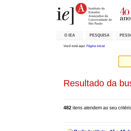
Ir
Ferramentas
Seções
para
Pessoais
o
conteúdo.
|
Ir
para
a
O IEA
PESQUISA
PESS
navegação
Você está aqui:
Página Inicial
Resultado da bu
482
itens atendem ao seu critéri