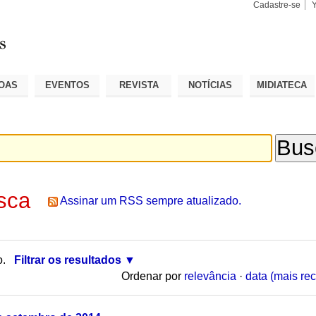
Cadastre-se
Busca
Busca
Avançad
OAS
EVENTOS
REVISTA
NOTÍCIAS
MIDIATECA
sca
Assinar um RSS sempre atualizado.
o.
Filtrar os resultados
Ordenar por
relevância
·
data (mais rec