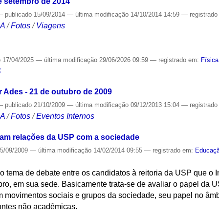
 de setembro de 2014
—
publicado
15/09/2014
—
última modificação
14/10/2014 14:59
— registrad
CA
/
Fotos
/
Viagens
o
17/04/2025
—
última modificação
29/06/2026 09:59
— registrado em:
Física
S
 Ades - 21 de outubro de 2009
—
publicado
21/10/2009
—
última modificação
09/12/2013 15:04
— registrad
CA
/
Fotos
/
Eventos Internos
isam relações da USP com a sociedade
5/09/2009
—
última modificação
14/02/2014 09:55
— registrado em:
Educaç
o tema de debate entre os candidatos à reitoria da USP que o 
bro, em sua sede. Basicamente trata-se de avaliar o papel da
m movimentos sociais e grupos da sociedade, seu papel no âmbi
fontes não acadêmicas.
S