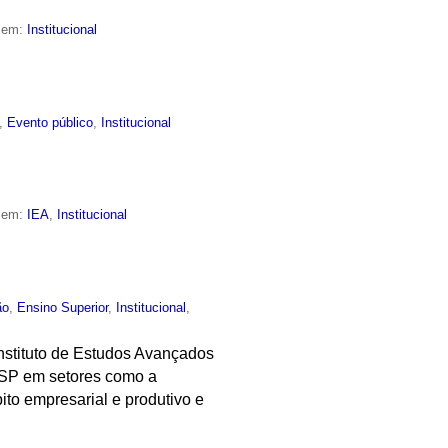
o em:
Institucional
,
Evento público
,
Institucional
o em:
IEA
,
Institucional
ão
,
Ensino Superior
,
Institucional
,
Instituto de Estudos Avançados
 USP em setores como a
to empresarial e produtivo e