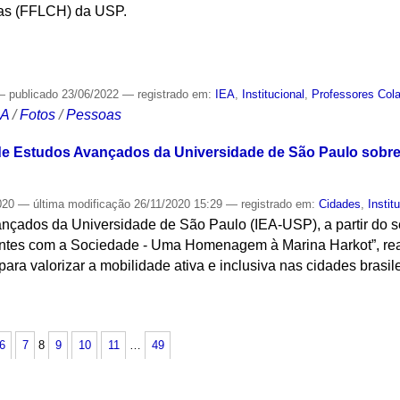
as (FFLCH) da USP.
S
—
publicado
23/06/2022
— registrado em:
IEA
,
Institucional
,
Professores Col
CA
/
Fotos
/
Pessoas
o de Estudos Avançados da Universidade de São Paulo sobre 
020
—
última modificação
26/11/2020 15:29
— registrado em:
Cidades
,
Instit
ançados da Universidade de São Paulo (IEA-USP), a partir do s
Pontes com a Sociedade - Uma Homenagem à Marina Harkot”, re
ara valorizar a mobilidade ativa e inclusiva nas cidades brasil
S
6
7
8
9
10
11
…
49