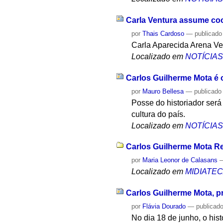
Carla Ventura assume coo
por
Thais Cardoso
—
publicado
Carla Aparecida Arena Ven
Localizado em
NOTÍCIA
Carlos Guilherme Mota é o
por
Mauro Bellesa
—
publicado
Posse do historiador será 
cultura do país.
Localizado em
NOTÍCIA
Carlos Guilherme Mota Re
por
Maria Leonor de Calasans
Localizado em
MIDIATE
Carlos Guilherme Mota, p
por
Flávia Dourado
—
publicad
No dia 18 de junho, o his