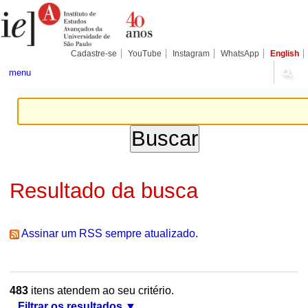
Ir
Ferramentas
Seções
para
Pessoais
o
conteúdo.
|
Cadastre-se
YouTube
Instagram
WhatsApp
English
Ir
para
menu
a
navegação
Resultado da busca
Assinar um RSS sempre atualizado.
483
itens atendem ao seu critério.
Filtrar os resultados