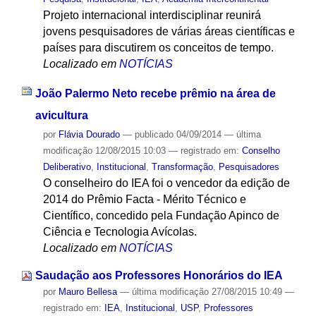
Projeto internacional interdisciplinar reunirá
jovens pesquisadores de várias áreas científicas e
países para discutirem os conceitos de tempo.
Localizado em
NOTÍCIAS
João Palermo Neto recebe prêmio na área de
avicultura
por
Flávia Dourado
—
publicado
04/09/2014
—
última
modificação
12/08/2015 10:03
— registrado em:
Conselho
Deliberativo
,
Institucional
,
Transformação
,
Pesquisadores
O conselheiro do IEA foi o vencedor da edição de
2014 do Prêmio Facta - Mérito Técnico e
Científico, concedido pela Fundação Apinco de
Ciência e Tecnologia Avícolas.
Localizado em
NOTÍCIAS
Saudação aos Professores Honorários do IEA
por
Mauro Bellesa
—
última modificação
27/08/2015 10:49
—
registrado em:
IEA
,
Institucional
,
USP
,
Professores