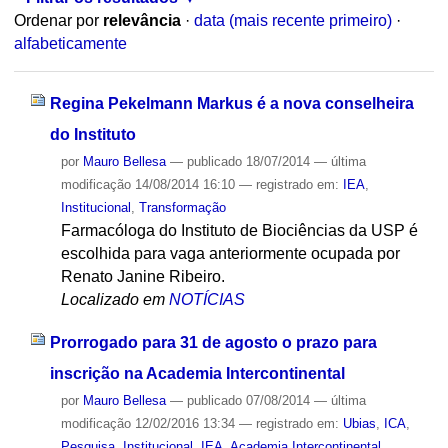
Ordenar por
relevância
·
data (mais recente primeiro)
·
alfabeticamente
Regina Pekelmann Markus é a nova conselheira
do Instituto
por
Mauro Bellesa
—
publicado
18/07/2014
—
última
modificação
14/08/2014 16:10
— registrado em:
IEA
,
Institucional
,
Transformação
Farmacóloga do Instituto de Biociências da USP é
escolhida para vaga anteriormente ocupada por
Renato Janine Ribeiro.
Localizado em
NOTÍCIAS
Prorrogado para 31 de agosto o prazo para
inscrição na Academia Intercontinental
por
Mauro Bellesa
—
publicado
07/08/2014
—
última
modificação
12/02/2016 13:34
— registrado em:
Ubias
,
ICA
,
Pesquisa
,
Institucional
,
IEA
,
Academia Intercontinental