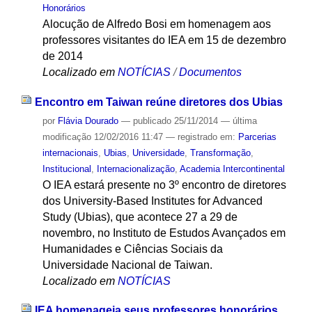
Honorários
Alocução de Alfredo Bosi em homenagem aos
professores visitantes do IEA em 15 de dezembro
de 2014
Localizado em
NOTÍCIAS
/
Documentos
Encontro em Taiwan reúne diretores dos Ubias
por
Flávia Dourado
—
publicado
25/11/2014
—
última
modificação
12/02/2016 11:47
— registrado em:
Parcerias
internacionais
,
Ubias
,
Universidade
,
Transformação
,
Institucional
,
Internacionalização
,
Academia Intercontinental
O IEA estará presente no 3º encontro de diretores
dos University-Based Institutes for Advanced
Study (Ubias), que acontece 27 a 29 de
novembro, no Instituto de Estudos Avançados em
Humanidades e Ciências Sociais da
Universidade Nacional de Taiwan.
Localizado em
NOTÍCIAS
IEA homenageia seus professores honorários