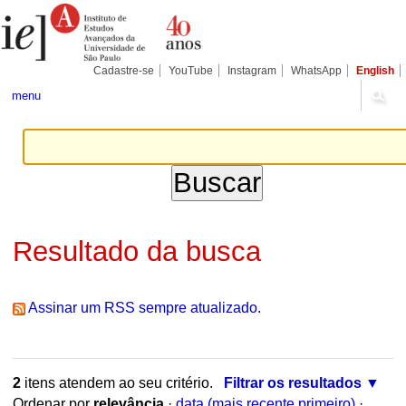
Ir
Ferramentas
Seções
para
Pessoais
o
conteúdo.
|
Cadastre-se
YouTube
Instagram
WhatsApp
English
Ir
para
menu
a
navegação
Resultado da busca
Assinar um RSS sempre atualizado.
2
itens atendem ao seu critério.
Filtrar os resultados
Ordenar por
relevância
·
data (mais recente primeiro)
·