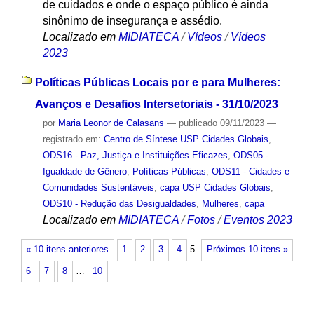
de cuidados e onde o espaço público é ainda
sinônimo de insegurança e assédio.
Localizado em
MIDIATECA
/
Vídeos
/
Vídeos
2023
Políticas Públicas Locais por e para Mulheres:
Avanços e Desafios Intersetoriais - 31/10/2023
por
Maria Leonor de Calasans
—
publicado
09/11/2023
—
registrado em:
Centro de Síntese USP Cidades Globais
,
ODS16 - Paz, Justiça e Instituições Eficazes
,
ODS05 -
Igualdade de Gênero
,
Políticas Públicas
,
ODS11 - Cidades e
Comunidades Sustentáveis
,
capa USP Cidades Globais
,
ODS10 - Redução das Desigualdades
,
Mulheres
,
capa
Localizado em
MIDIATECA
/
Fotos
/
Eventos 2023
« 10 itens anteriores
1
2
3
4
5
Próximos 10 itens »
6
7
8
…
10