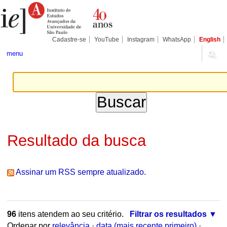
Ir
Ferramentas
Seções
para
Pessoais
o
conteúdo.
|
Cadastre-se
YouTube
Instagram
WhatsApp
English
Ir
para
menu
a
navegação
Resultado da busca
Assinar um RSS sempre atualizado.
96
itens atendem ao seu critério.
Filtrar os resultados
Ordenar por
relevância
·
data (mais recente primeiro)
·