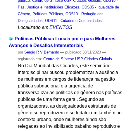
público
,
Centro de Síntese USP Cidades Globais
,
ODS16 -
Paz, Justiça e Instituições Eficazes
,
ODS05 - Igualdade de
Gênero
,
Políticas Públicas
,
ODS10 - Redução das
Desigualdades
,
ODS11 - Cidades e Comunidades
Localizado em
EVENTOS
Políticas Públicas Locais por e para Mulheres:
Avanços e Desafios Intersetoriais
por
Sergio R V Bernardo
—
publicado
30/11/2023
—
registrado em:
Centro de Síntese USP Cidades Globais
No Dia Mundial das Cidades, este seminário
interdisciplinar buscou problematizar a ausência
de mulheres em cargos de liderança na gestão
pública subnacional e a urgência de
transversalizar as políticas de gênero nas políticas
públicas de uma forma geral. Segundo as
organizadoras, as desigualdades estruturais de
gênero se reproduzem e se fortalecem também no
contexto urbano, onde mulheres ainda são
relegadas ao invisibilizado trabalho reprodutivo e