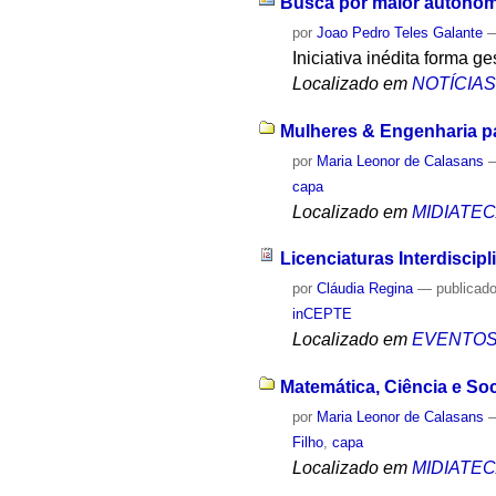
Busca por maior autonomi
por
Joao Pedro Teles Galante
Iniciativa inédita forma g
Localizado em
NOTÍCIA
Mulheres & Engenharia pa
por
Maria Leonor de Calasans
capa
Localizado em
MIDIATE
Licenciaturas Interdiscip
por
Cláudia Regina
—
publicad
inCEPTE
Localizado em
EVENTO
Matemática, Ciência e Soc
por
Maria Leonor de Calasans
Filho
,
capa
Localizado em
MIDIATE