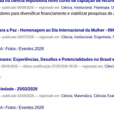
a na ciência impulsiona novo curso de captação de recur
—
publicado
06/08/2026
— registrado em:
Ciência
,
Institucional
,
Filantropia
,
U
estores para diversificar financiamento e viabilizar pesquisas de 
S
ra a Paz - Homenagem ao Dia Internacional da Mulher - 09/
—
publicado
24/07/2026
— registrado em:
Ciência
,
Institucional
,
Engenharia
,
CA
/
Fotos
/
Eventos 2026
linares: Experiências, Desafios e Potencialidades no Brasil 
o
28/04/2026
—
última modificação
07/05/2026 09:59
— registrado em:
Ciênc
S
iedade - 25/02/2026
—
publicado
02/04/2026
— registrado em:
Ciência
,
Matemática
,
Ciências Exa
CA
/
Fotos
/
Eventos 2026