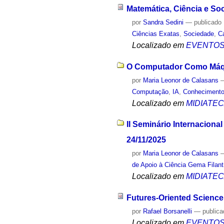
Matemática, Ciência e So
por
Sandra Sedini
—
publicado
Ciências Exatas
,
Sociedade
,
C
Localizado em
EVENTO
O Computador Como Máqui
por
Maria Leonor de Calasans
Computação
,
IA
,
Conheciment
Localizado em
MIDIATE
II Seminário Internacional
24/11/2025
por
Maria Leonor de Calasans
de Apoio à Ciência Gema Filant
Localizado em
MIDIATE
Futures-Oriented Science
por
Rafael Borsanelli
—
public
Localizado em
EVENTO