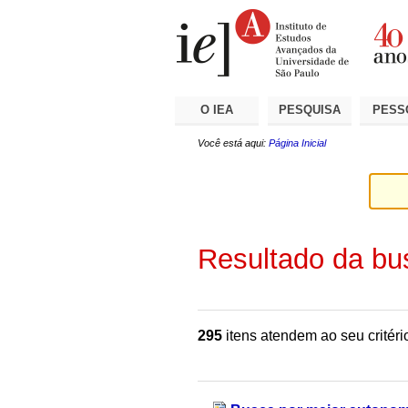
Ir
Ferramentas
Seções
para
Pessoais
o
conteúdo.
|
Ir
para
a
O IEA
PESQUISA
PESS
navegação
Você está aqui:
Página Inicial
Resultado da bu
295
itens atendem ao seu critéri