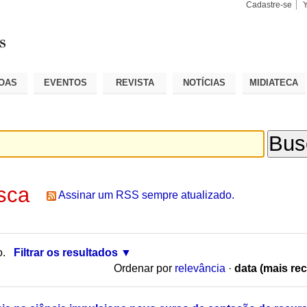
Cadastre-se
Busca
Busca
Avançad
OAS
EVENTOS
REVISTA
NOTÍCIAS
MIDIATECA
sca
Assinar um RSS sempre atualizado.
o.
Filtrar os resultados
Ordenar por
relevância
·
data (mais rec