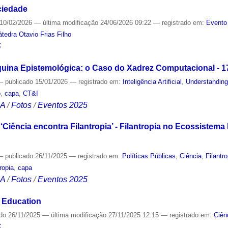
ciedade
10/02/2026
—
última modificação
24/06/2026 09:22
— registrado em:
Evento
átedra Otavio Frias Filho
S
na Epistemológica: o Caso do Xadrez Computacional - 1
—
publicado
15/01/2026
— registrado em:
Inteligência Artificial
,
Understanding
o
,
capa
,
CT&I
CA
/
Fotos
/
Eventos 2025
 ‘Ciência encontra Filantropia’ - Filantropia no Ecossistema 
—
publicado
26/11/2025
— registrado em:
Políticas Públicas
,
Ciência
,
Filantr
ropia
,
capa
CA
/
Fotos
/
Eventos 2025
 Education
ado
26/11/2025
—
última modificação
27/11/2025 12:15
— registrado em:
Ciên
S