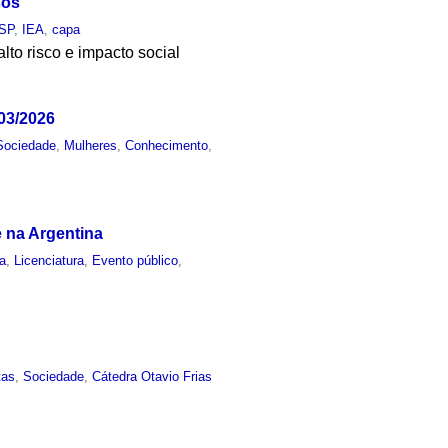
sos
SP
,
IEA
,
capa
alto risco e impacto social
03/2026
Sociedade
,
Mulheres
,
Conhecimento
,
e na Argentina
ia
,
Licenciatura
,
Evento público
,
tas
,
Sociedade
,
Cátedra Otavio Frias