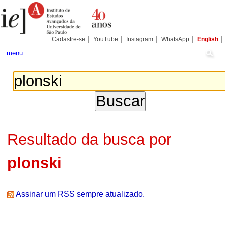
Ir
Ferramentas
Seções
para
Pessoais
o
conteúdo.
|
Cadastre-se
YouTube
Instagram
WhatsApp
English
Ir
para
menu
a
navegação
Resultado da busca por
plonski
Assinar um RSS sempre atualizado.