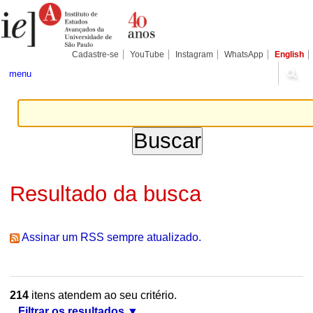
Ir
Ferramentas
Seções
para
Pessoais
o
conteúdo.
|
Cadastre-se
YouTube
Instagram
WhatsApp
English
Ir
para
menu
a
navegação
Resultado da busca
Assinar um RSS sempre atualizado.
214
itens atendem ao seu critério.
Filtrar os resultados