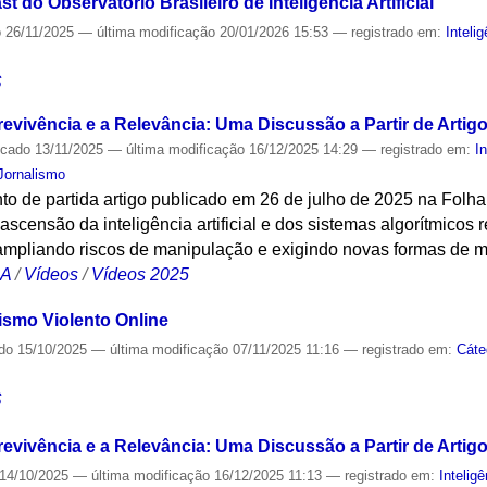
 do Observatório Brasileiro de Inteligência Artificial
o
26/11/2025
—
última modificação
20/01/2026 15:53
— registrado em:
Intelig
S
revivência e a Relevância: Uma Discussão a Partir de Artig
icado
13/11/2025
—
última modificação
16/12/2025 14:29
— registrado em:
In
Jornalismo
o de partida artigo publicado em 26 de julho de 2025 na Folha
ascensão da inteligência artificial e dos sistemas algorítmicos 
mpliando riscos de manipulação e exigindo novas formas de 
CA
/
Vídeos
/
Vídeos 2025
ismo Violento Online
ado
15/10/2025
—
última modificação
07/11/2025 11:16
— registrado em:
Cáte
S
revivência e a Relevância: Uma Discussão a Partir de Artig
14/10/2025
—
última modificação
16/12/2025 11:13
— registrado em:
Inteligê