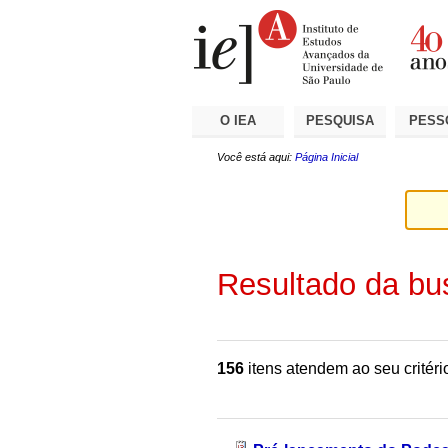
Ir
Ferramentas
Seções
para
Pessoais
o
conteúdo.
|
Ir
para
a
O IEA
PESQUISA
PESS
navegação
Você está aqui:
Página Inicial
Resultado da bu
156
itens atendem ao seu critéri