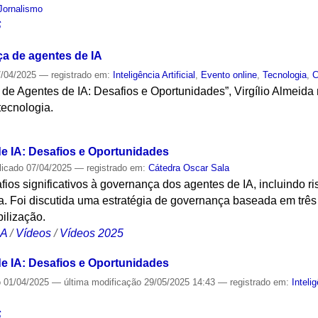
Jornalismo
S
a de agentes de IA
/04/2025
— registrado em:
Inteligência Artificial
,
Evento online
,
Tecnologia
,
C
de Agentes de IA: Desafios e Oportunidades”, Virgílio Almeida
tecnologia.
S
e IA: Desafios e Oportunidades
licado
07/04/2025
— registrado em:
Cátedra Oscar Sala
ios significativos à governança dos agentes de IA, incluindo ri
ia. Foi discutida uma estratégia de governança baseada em três 
ilização.
CA
/
Vídeos
/
Vídeos 2025
e IA: Desafios e Oportunidades
o
01/04/2025
—
última modificação
29/05/2025 14:43
— registrado em:
Intelig
S