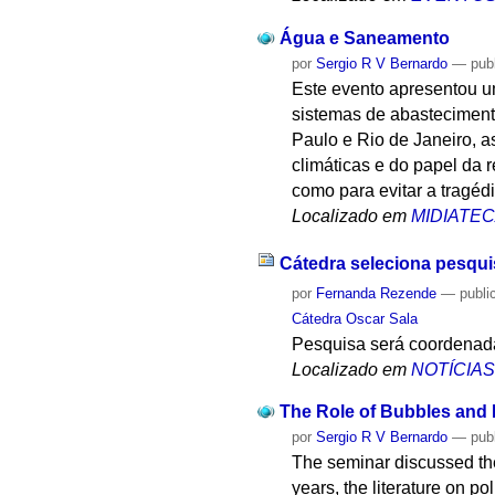
Água e Saneamento
por
Sergio R V Bernardo
—
pub
Este evento apresentou um
sistemas de abasteciment
Paulo e Rio de Janeiro, 
climáticas e do papel da 
como para evitar a tragé
Localizado em
MIDIATE
Cátedra seleciona pesqu
por
Fernanda Rezende
—
publi
Cátedra Oscar Sala
Pesquisa será coordenada 
Localizado em
NOTÍCIA
The Role of Bubbles and 
por
Sergio R V Bernardo
—
pub
The seminar discussed the
years, the literature on p