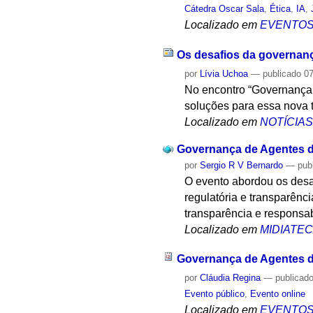
Cátedra Oscar Sala
,
Ética
,
IA
,
Localizado em
EVENTO
Os desafios da governanç
por
Lívia Uchoa
—
publicado
07
No encontro “Governança 
soluções para essa nova 
Localizado em
NOTÍCIA
Governança de Agentes d
por
Sergio R V Bernardo
—
pub
O evento abordou os desaf
regulatória e transparênc
transparência e responsab
Localizado em
MIDIATE
Governança de Agentes d
por
Cláudia Regina
—
publicad
Evento público
,
Evento online
Localizado em
EVENTO