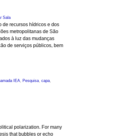
r Sala
 de recursos hídricos e dos
iões metropolitanas de São
rdados à luz das mudanças
ção de serviços públicos, bem
hamada IEA
,
Pesquisa
,
capa
,
itical polarization. For many
hesis that bubbles or echo