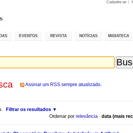
Cadastre-se
Busca
Busca
Avançad
OAS
EVENTOS
REVISTA
NOTÍCIAS
MIDIATECA
sca
Assinar um RSS sempre atualizado.
o.
Filtrar os resultados
Ordenar por
relevância
·
data (mais rec