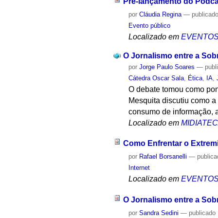
Pré-lançamento do Podcast
por
Cláudia Regina
—
publicad
Evento público
Localizado em
EVENTO
O Jornalismo entre a Sob
por
Jorge Paulo Soares
—
publ
Cátedra Oscar Sala
,
Ética
,
IA
,
O debate tomou como pont
Mesquita discutiu como a 
consumo de informação, a
Localizado em
MIDIATE
Como Enfrentar o Extrem
por
Rafael Borsanelli
—
public
Internet
Localizado em
EVENTO
O Jornalismo entre a Sob
por
Sandra Sedini
—
publicado