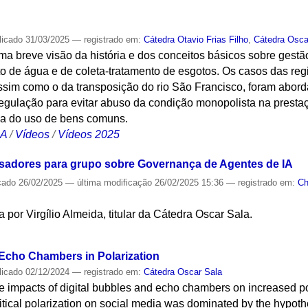
licado
31/03/2025
— registrado em:
Cátedra Otavio Frias Filho
,
Cátedra Osca
a breve visão da história e dos conceitos básicos sobre gestão
o de água e de coleta-tratamento de esgotos. Os casos das reg
assim como o da transposição do rio São Francisco, foram abo
regulação para evitar abuso da condição monopolista na presta
dia do uso de bens comuns.
CA
/
Vídeos
/
Vídeos 2025
isadores para grupo sobre Governança de Agentes de IA
cado
26/02/2025
—
última modificação
26/02/2025 15:36
— registrado em:
C
por Virgílio Almeida, titular da Cátedra Oscar Sala.
S
Echo Chambers in Polarization
licado
02/12/2024
— registrado em:
Cátedra Oscar Sala
 impacts of digital bubbles and echo chambers on increased pol
olitical polarization on social media was dominated by the hypot