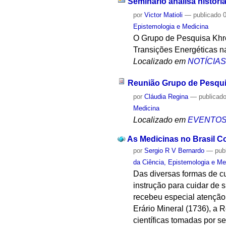
Seminário analisa históri
por
Victor Matioli
—
publicado
0
Epistemologia e Medicina
O Grupo de Pesquisa Khro
Transições Energéticas na
Localizado em
NOTÍCIA
Reunião Grupo de Pesqu
por
Cláudia Regina
—
publicad
Medicina
Localizado em
EVENTO
As Medicinas no Brasil Co
por
Sergio R V Bernardo
—
pub
da Ciência, Epistemologia e Me
Das diversas formas de cu
instrução para cuidar de s
recebeu especial atenção 
Erário Mineral (1736), a R
científicas tomadas por 