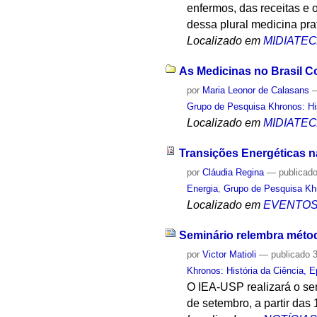
enfermos, das receitas e 
dessa plural medicina pra
Localizado em
MIDIATE
As Medicinas no Brasil Co
por
Maria Leonor de Calasans
Grupo de Pesquisa Khronos: His
Localizado em
MIDIATE
Transições Energéticas na
por
Cláudia Regina
—
publicad
Energia
,
Grupo de Pesquisa Khr
Localizado em
EVENTO
Seminário relembra métod
por
Victor Matioli
—
publicado
3
Khronos: História da Ciência, 
O IEA-USP realizará o sem
de setembro, a partir das 