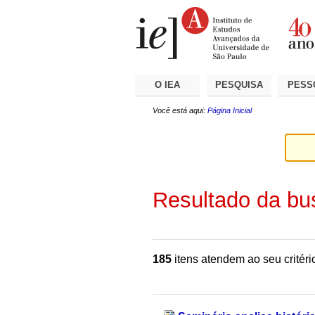
Ir
Ferramentas
Seções
para
Pessoais
o
conteúdo.
|
Ir
para
a
O IEA
PESQUISA
PESS
navegação
Você está aqui:
Página Inicial
Resultado da bu
185
itens atendem ao seu critéri