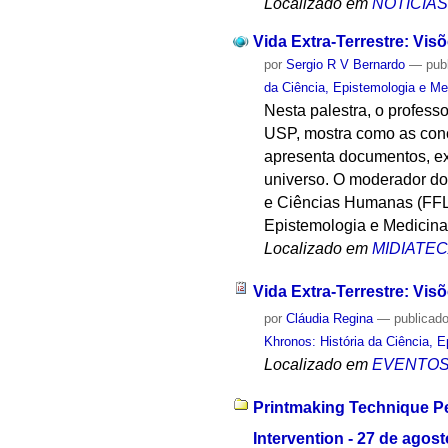
Localizado em
NOTÍCIA
Vida Extra-Terrestre: Vi
por
Sergio R V Bernardo
—
pub
da Ciência, Epistemologia e Me
Nesta palestra, o profess
USP, mostra como as conc
apresenta documentos, exc
universo. O moderador do 
e Ciências Humanas (FFL
Epistemologia e Medicina
Localizado em
MIDIATE
Vida Extra-Terrestre: Vis
por
Cláudia Regina
—
publicad
Khronos: História da Ciência, 
Localizado em
EVENTO
Printmaking Technique Pe
Intervention - 27 de agos