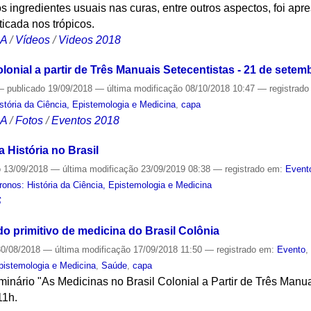
os ingredientes usuais nas curas, entre outros aspectos, foi ap
ticada nos trópicos.
CA
/
Vídeos
/
Videos 2018
lonial a partir de Três Manuais Setecentistas - 21 de setem
—
publicado
19/09/2018
—
última modificação
08/10/2018 10:47
— registrad
tória da Ciência, Epistemologia e Medicina
,
capa
CA
/
Fotos
/
Eventos 2018
 História no Brasil
o
13/09/2018
—
última modificação
23/09/2019 08:38
— registrado em:
Event
onos: História da Ciência, Epistemologia e Medicina
S
o primitivo de medicina do Brasil Colônia
0/08/2018
—
última modificação
17/09/2018 11:50
— registrado em:
Evento
Epistemologia e Medicina
,
Saúde
,
capa
inário "As Medicinas no Brasil Colonial a Partir de Três Manua
11h.