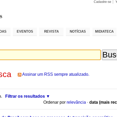
Cadastre-se
Busca
Busca
Avançad
OAS
EVENTOS
REVISTA
NOTÍCIAS
MIDIATECA
sca
Assinar um RSS sempre atualizado.
o.
Filtrar os resultados
Ordenar por
relevância
·
data (mais rec