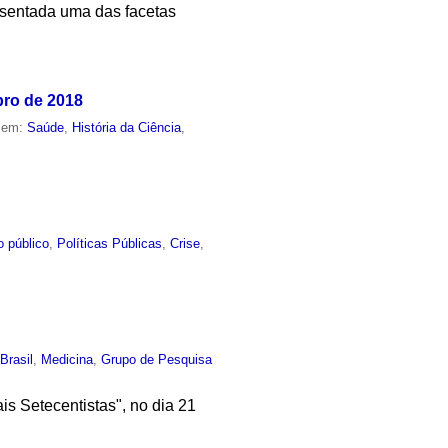
resentada uma das facetas
bro de 2018
o em:
Saúde
,
História da Ciência
,
o público
,
Políticas Públicas
,
Crise
,
,
Brasil
,
Medicina
,
Grupo de Pesquisa
is Setecentistas", no dia 21