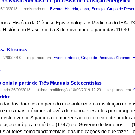
a do Brasil com base no processo de transição energética
5/10/2018
— registrado em:
Evento
,
História
,
capa
,
Energia
,
Grupo de Pesqui
nos: História da Ciência, Epistemologia e Medicina do IEA-US
 História no Brasil, no dia 8 de novembro, a partir das 11h30.
S
isa Khronos
o
27/09/2018
— registrado em:
Evento interno
,
Grupo de Pesquisa Khronos: Hi
S
lonial a partir de Três Manuais Setecentistas
licado
26/09/2018
—
última modificação
18/09/2019 12:29
— registrado em:
dicina
idar dos doentes no período que antecedeu a instituição do en
i e dos mais próximos através de manuais escritos por cirurgiõe
neste evento. A partir da compreensão do contexto de produção 
elação cirúrgica e médica (1747) e o Governo de Mineiros [...] (
seus autores como fundamentais, das indicações do que fazer –