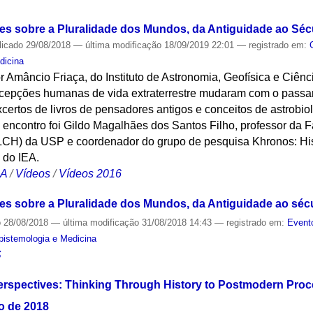
S
sões sobre a Pluralidade dos Mundos, da Antiguidade ao Séc
licado
29/08/2018
—
última modificação
18/09/2019 22:01
— registrado em:
dicina
or Amâncio Friaça, do Instituto de Astronomia, Geofísica e Ciênc
epções humanas de vida extraterrestre mudaram com o passar 
ertos de livros de pensadores antigos e conceitos de astrobio
encontro foi Gildo Magalhães dos Santos Filho, professor da F
CH) da USP e coordenador do grupo de pesquisa Khronos: Hist
 do IEA.
CA
/
Vídeos
/
Vídeos 2016
ões sobre a Pluralidade dos Mundos, da Antiguidade ao séc
o
28/08/2018
—
última modificação
31/08/2018 14:43
— registrado em:
Event
Epistemologia e Medicina
S
rspectives: Thinking Through History to Postmodern Proc
to de 2018