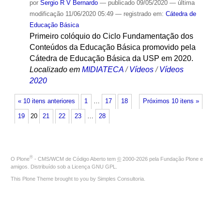
por
Sergio R V Bernardo
—
publicado
09/05/2020
—
última
modificação
11/06/2020 05:49
— registrado em:
Cátedra de
Educação Básica
Primeiro colóquio do Ciclo Fundamentação dos
Conteúdos da Educação Básica promovido pela
Cátedra de Educação Básica da USP em 2020.
Localizado em
MIDIATECA
/
Vídeos
/
Vídeos
2020
« 10 itens anteriores
1
…
17
18
Próximos 10 itens »
19
20
21
22
23
…
28
®
O
Plone
- CMS/WCM de Código Aberto
tem
©
2000-2026 pela
Fundação Plone
e
amigos. Distribuído sob a
Licença GNU GPL
.
This Plone Theme brought to you by
Simples Consultoria
.