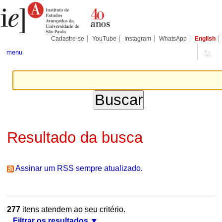
Ir
Ferramentas
Seções
para
Pessoais
o
conteúdo.
|
Cadastre-se
YouTube
Instagram
WhatsApp
English
Ir
para
menu
a
navegação
Resultado da busca
Assinar um RSS sempre atualizado.
277
itens atendem ao seu critério.
Filtrar os resultados