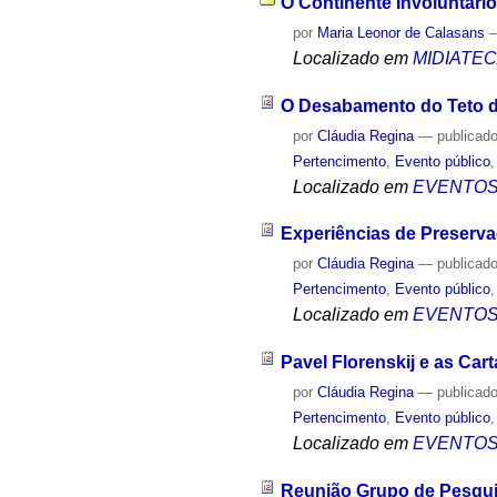
O Continente Involuntário:
por
Maria Leonor de Calasans
Localizado em
MIDIATE
O Desabamento do Teto da
por
Cláudia Regina
—
publicad
Pertencimento
,
Evento público
Localizado em
EVENTO
Experiências de Preserva
por
Cláudia Regina
—
publicad
Pertencimento
,
Evento público
Localizado em
EVENTO
Pavel Florenskij e as Car
por
Cláudia Regina
—
publicad
Pertencimento
,
Evento público
Localizado em
EVENTO
Reunião Grupo de Pesqui