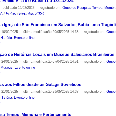
 Emílio Villa e o Brasil 11 a 13/11/2024
—
publicado
12/02/2025
— registrado em:
Grupo de Pesquisa Tempo, Memóri
CA
/
Fotos
/
Eventos 2024
 Igreja de São Francisco em Salvador, Bahia: uma Tragédia
o
10/02/2025
—
última modificação
29/05/2025 14:38
— registrado em:
Grupo
,
História
,
Evento online
S
ção de Histórias Locais em Museus Salesianos Brasileiros
o
24/01/2025
—
última modificação
07/04/2025 14:51
— registrado em:
Grupo
,
Museus
,
Evento online
S
tas aos Filhos desde os Gulags Soviéticos
o
21/01/2025
—
última modificação
29/05/2025 14:37
— registrado em:
Grupo
,
História
,
Evento online
S
sa Tempo, Memória e Pertencimento