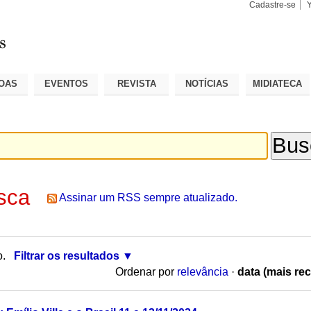
Cadastre-se
Busca
Busca
Avançad
OAS
EVENTOS
REVISTA
NOTÍCIAS
MIDIATECA
sca
Assinar um RSS sempre atualizado.
o.
Filtrar os resultados
Ordenar por
relevância
·
data (mais rec