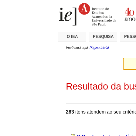
Ir
Ferramentas
Seções
para
Pessoais
o
conteúdo.
|
Ir
para
a
O IEA
PESQUISA
PESS
navegação
Você está aqui:
Página Inicial
Resultado da bu
283
itens atendem ao seu critéri