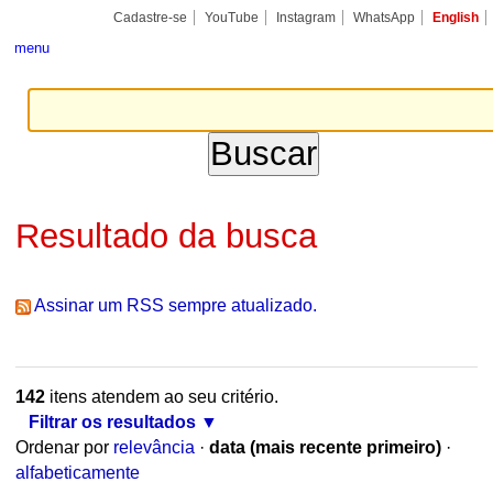
Ir
Ferramentas
Seções
Cadastre-se
YouTube
Instagram
WhatsApp
English
para
Pessoais
o
menu
conteúdo.
|
Ir
para
a
navegação
Resultado da busca
Assinar um RSS sempre atualizado.
142
itens atendem ao seu critério.
Filtrar os resultados
Ordenar por
relevância
·
data (mais recente primeiro)
·
alfabeticamente