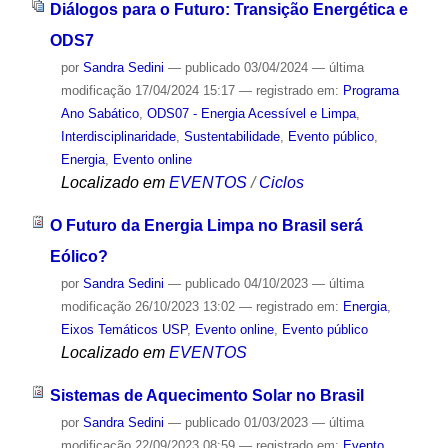
Diálogos para o Futuro: Transição Energética e
ODS7
por
Sandra Sedini
—
publicado
03/04/2024
—
última
modificação
17/04/2024 15:17
— registrado em:
Programa
Ano Sabático
,
ODS07 - Energia Acessível e Limpa
,
Interdisciplinaridade
,
Sustentabilidade
,
Evento público
,
Energia
,
Evento online
Localizado em
EVENTOS
/
Ciclos
O Futuro da Energia Limpa no Brasil será
Eólico?
por
Sandra Sedini
—
publicado
04/10/2023
—
última
modificação
26/10/2023 13:02
— registrado em:
Energia
,
Eixos Temáticos USP
,
Evento online
,
Evento público
Localizado em
EVENTOS
Sistemas de Aquecimento Solar no Brasil
por
Sandra Sedini
—
publicado
01/03/2023
—
última
modificação
22/09/2023 08:59
— registrado em:
Evento