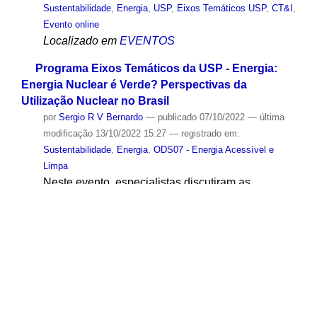
Sustentabilidade
,
Energia
,
USP
,
Eixos Temáticos USP
,
CT&I
,
Evento online
Localizado em
EVENTOS
Programa Eixos Temáticos da USP - Energia:
Energia Nuclear é Verde? Perspectivas da
Utilização Nuclear no Brasil
por
Sergio R V Bernardo
—
publicado
07/10/2022
—
última
modificação
13/10/2022 15:27
— registrado em:
Sustentabilidade
,
Energia
,
ODS07 - Energia Acessível e
Limpa
Neste evento, especialistas discutiram as
perspectivas de uso da tecnologia nuclear no
Brasil, tanto para a produção de energia elétrica
quanto para outras finalidades. O país tem uma
história consolidada em seu desenvolvimento,
mais visível nos dois grandes reatores da Central
Nuclear Almirante Álvaro Alberto, mas que
também é disseminada em reatores de pesquisa
distribuídos pelo território nacional. Entretanto,