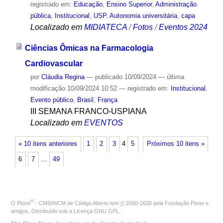
registrado em:
Educação
,
Ensino Superior
,
Administração
pública
,
Institucional
,
USP
,
Autonomia universitária
,
capa
Localizado em
MIDIATECA
/
Fotos
/
Eventos 2024
Ciências Ômicas na Farmacologia
Cardiovascular
por
Cláudia Regina
—
publicado
10/09/2024
—
última
modificação
10/09/2024 10:52
— registrado em:
Institucional
,
Evento público
,
Brasil
,
França
III SEMANA FRANCO-USPIANA
Localizado em
EVENTOS
« 10 itens anteriores
1
2
3
4
5
Próximos 10 itens »
6
7
…
49
®
O
Plone
- CMS/WCM de Código Aberto
tem
©
2000-2026 pela
Fundação Plone
e
amigos. Distribuído sob a
Licença GNU GPL
.