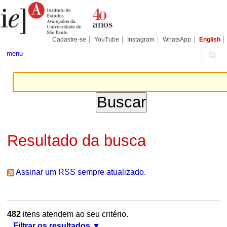
Ir
Ferramentas
Seções
para
Pessoais
o
conteúdo.
|
Cadastre-se
YouTube
Instagram
WhatsApp
English
Ir
para
menu
a
navegação
Resultado da busca
Assinar um RSS sempre atualizado.
482
itens atendem ao seu critério.
Filtrar os resultados