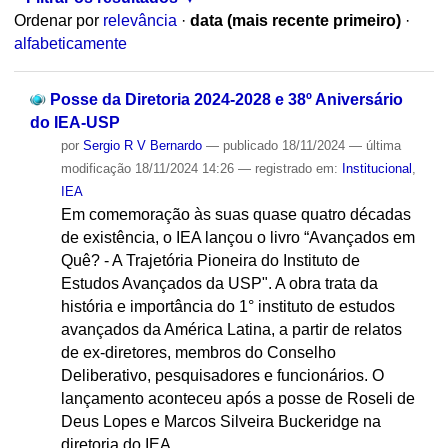
Ordenar por
relevância
·
data (mais recente primeiro)
·
alfabeticamente
Posse da Diretoria 2024-2028 e 38º Aniversário
do IEA-USP
por
Sergio R V Bernardo
—
publicado
18/11/2024
—
última
modificação
18/11/2024 14:26
— registrado em:
Institucional
,
IEA
Em comemoração às suas quase quatro décadas
de existência, o IEA lançou o livro “Avançados em
Quê? - A Trajetória Pioneira do Instituto de
Estudos Avançados da USP". A obra trata da
história e importância do 1° instituto de estudos
avançados da América Latina, a partir de relatos
de ex-diretores, membros do Conselho
Deliberativo, pesquisadores e funcionários. O
lançamento aconteceu após a posse de Roseli de
Deus Lopes e Marcos Silveira Buckeridge na
diretoria do IEA.