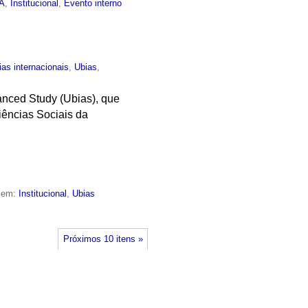
EA
,
Institucional
,
Evento interno
ias internacionais
,
Ubias
,
vanced Study (Ubias), que
ências Sociais da
o em:
Institucional
,
Ubias
Próximos 10 itens »