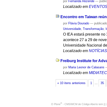
por
Fernanda Rezende
—
publi
Localizado em
EVENTO
Encontro em Taiwan reúne
por
Flávia Dourado
—
publicad
Universidade
,
Transformação
,
I
O IEA estará presente no 
acontece 27 a 29 de nove
Universidade Nacional de
Localizado em
NOTÍCIA
Freiburg Institute for Ad
por
Maria Leonor de Calasans
Localizado em
MIDIATE
« 10 itens anteriores
1
…
35
®
O
Plone
- CMS/WCM de Código Aberto
tem
©
2