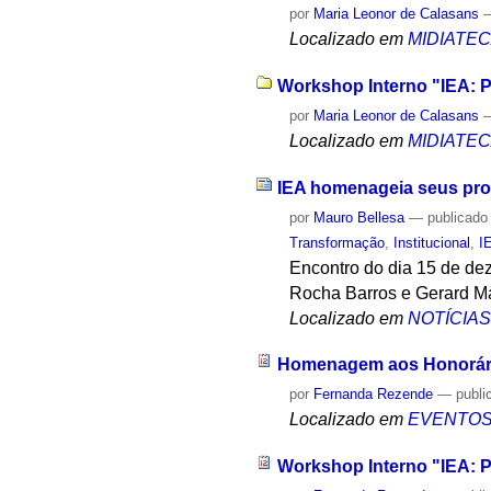
por
Maria Leonor de Calasans
Localizado em
MIDIATE
Workshop Interno "IEA: P
por
Maria Leonor de Calasans
Localizado em
MIDIATE
IEA homenageia seus pro
por
Mauro Bellesa
—
publicado
Transformação
,
Institucional
,
I
Encontro do dia 15 de dez
Rocha Barros e Gerard Ma
Localizado em
NOTÍCIA
Homenagem aos Honorári
por
Fernanda Rezende
—
publi
Localizado em
EVENTO
Workshop Interno "IEA: P