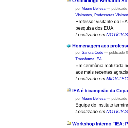
O sociólogo Bernardo Sorj
por
Mauro Bellesa
—
publicado
Visitantes
,
Professores Visitan
Professor visitante do IE
pesquisa dos EUA.
Localizado em
NOTÍCIA
Homenagem aos professor
por
Sandra Codo
—
publicado
0
Transforma IEA
Em cerimônia realizada n
aos mais recentes agraciad
Localizado em
MIDIATE
IEA é bicampeão da Copa
por
Mauro Bellesa
—
publicado
Equipe do Instituto termi
Localizado em
NOTÍCIA
Workshop Interno "IEA: P