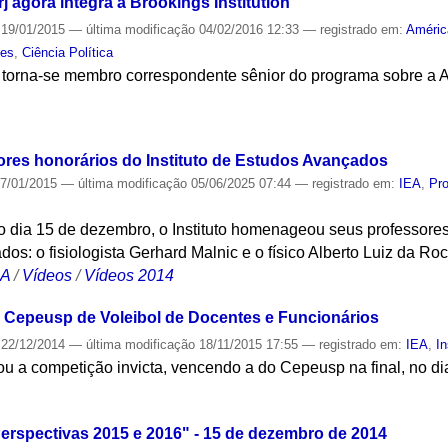
 agora integra a Brookings Institution
19/01/2015
—
última modificação
04/02/2016 12:33
— registrado em:
Améric
tes
,
Ciência Política
A torna-se membro correspondente sênior do programa sobre a A
S
es honorários do Instituto de Estudos Avançados
7/01/2015
—
última modificação
05/06/2025 07:44
— registrado em:
IEA
,
Pro
o dia 15 de dezembro, o Instituto homenageou seus professore
os: o fisiologista Gerhard Malnic e o físico Alberto Luiz da Ro
CA
/
Vídeos
/
Vídeos 2014
 Cepeusp de Voleibol de Docentes e Funcionários
22/12/2014
—
última modificação
18/11/2015 17:55
— registrado em:
IEA
,
In
nou a competição invicta, vencendo a do Cepeusp na final, no d
S
erspectivas 2015 e 2016" - 15 de dezembro de 2014