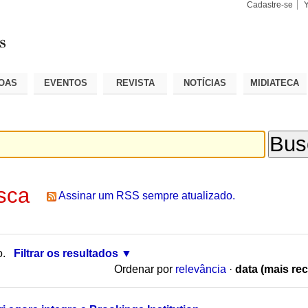
Cadastre-se
Busca
Busca
Avançad
OAS
EVENTOS
REVISTA
NOTÍCIAS
MIDIATECA
sca
Assinar um RSS sempre atualizado.
o.
Filtrar os resultados
Ordenar por
relevância
·
data (mais rec