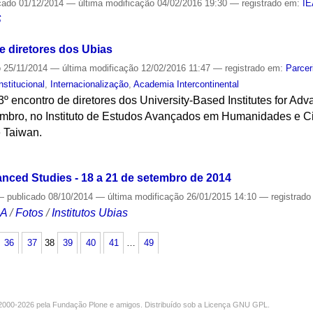
cado
01/12/2014
—
última modificação
04/02/2016 19:30
— registrado em:
I
S
 diretores dos Ubias
o
25/11/2014
—
última modificação
12/02/2016 11:47
— registrado em:
Parcer
nstitucional
,
Internacionalização
,
Academia Intercontinental
3º encontro de diretores dos University-Based Institutes for Ad
mbro, no Instituto de Estudos Avançados em Humanidades e Ci
 Taiwan.
S
vanced Studies - 18 a 21 de setembro de 2014
—
publicado
08/10/2014
—
última modificação
26/01/2015 14:10
— registrad
CA
/
Fotos
/
Institutos Ubias
36
37
38
39
40
41
…
49
000-2026 pela
Fundação Plone
e amigos. Distribuído sob a
Licença GNU GPL
.