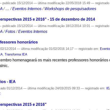
—
publicado
15/12/2014
—
última modificação
22/05/2018 15:49
— registrad
CA
/
…
/
Eventos Internos
/
Workshops de pesquisadores
erspectivas 2015 e 2016" - 15 de dezembro de 2014
—
publicado
15/12/2014
—
última modificação
18/12/2014 10:01
— registrad
CA
/
Fotos
/
Eventos Internos
fessores honorários
02/12/2014
—
última modificação
01/02/2016 14:17
— registrado em:
Event
EA
,
Transforma IEA
embro homenageará os mais recentes professores honorários do 
lnic.
S
os - IEA
cado
01/12/2014
—
última modificação
24/03/2015 09:33
— registrado em:
I
S
erspectivas 2015 e 2016"