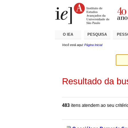
Ir
Ferramentas
Seções
para
Pessoais
o
conteúdo.
|
Ir
para
a
O IEA
PESQUISA
PESS
navegação
Você está aqui:
Página Inicial
Resultado da bu
483
itens atendem ao seu critéri