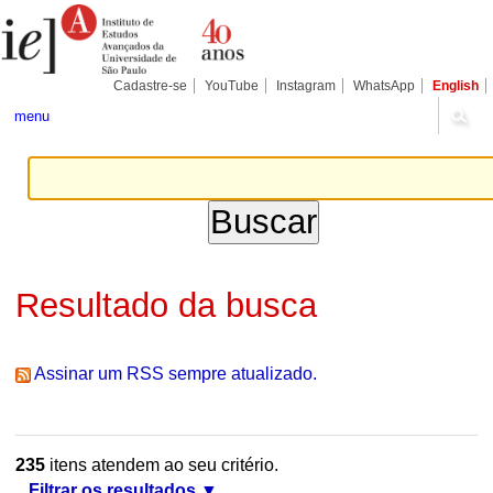
Ir
Ferramentas
Seções
para
Pessoais
o
conteúdo.
|
Cadastre-se
YouTube
Instagram
WhatsApp
English
Ir
para
menu
a
navegação
Resultado da busca
Assinar um RSS sempre atualizado.
235
itens atendem ao seu critério.
Filtrar os resultados