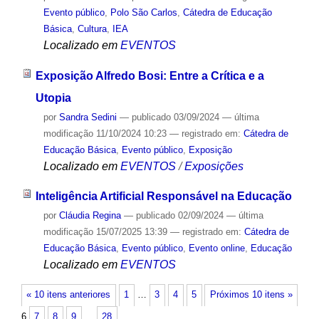
Evento público
,
Polo São Carlos
,
Cátedra de Educação
Básica
,
Cultura
,
IEA
Localizado em
EVENTOS
Exposição Alfredo Bosi: Entre a Crítica e a
Utopia
por
Sandra Sedini
—
publicado
03/09/2024
—
última
modificação
11/10/2024 10:23
— registrado em:
Cátedra de
Educação Básica
,
Evento público
,
Exposição
Localizado em
EVENTOS
/
Exposições
Inteligência Artificial Responsável na Educação
por
Cláudia Regina
—
publicado
02/09/2024
—
última
modificação
15/07/2025 13:39
— registrado em:
Cátedra de
Educação Básica
,
Evento público
,
Evento online
,
Educação
Localizado em
EVENTOS
« 10 itens anteriores
1
…
3
4
5
Próximos 10 itens »
6
7
8
9
…
28