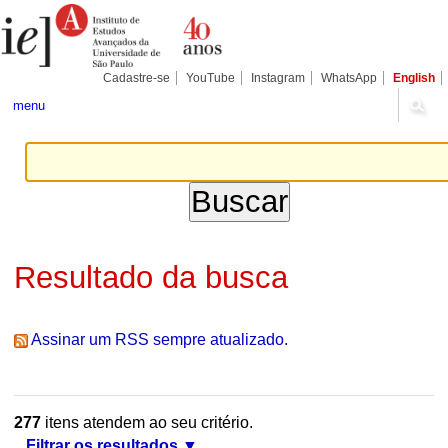
Ir
Ferramentas
Seções
para
Pessoais
o
conteúdo.
|
Cadastre-se
YouTube
Instagram
WhatsApp
English
Ir
para
menu
a
navegação
Resultado da busca
Assinar um RSS sempre atualizado.
277
itens atendem ao seu critério.
Filtrar os resultados