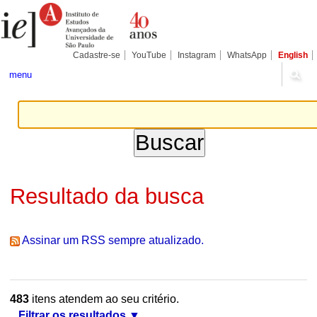
Ir
Ferramentas
Seções
para
Pessoais
o
conteúdo.
|
Cadastre-se
YouTube
Instagram
WhatsApp
English
Ir
para
menu
a
navegação
Resultado da busca
Assinar um RSS sempre atualizado.
483
itens atendem ao seu critério.
Filtrar os resultados