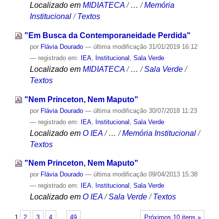
Localizado em
MIDIATECA
/
…
/
Memória
Institucional
/
Textos
"Em Busca da Contemporaneidade Perdida"
por
Flávia Dourado
—
última modificação
31/01/2019 16:12
— registrado em:
IEA
,
Institucional
,
Sala Verde
Localizado em
MIDIATECA
/
…
/
Sala Verde
/
Textos
"Nem Princeton, Nem Maputo"
por
Flávia Dourado
—
última modificação
30/07/2018 11:23
— registrado em:
IEA
,
Institucional
,
Sala Verde
Localizado em
O IEA
/
…
/
Memória Institucional
/
Textos
"Nem Princeton, Nem Maputo"
por
Flávia Dourado
—
última modificação
09/04/2013 15:38
— registrado em:
IEA
,
Institucional
,
Sala Verde
Localizado em
O IEA
/
Sala Verde
/
Textos
1
2
3
4
…
49
Próximos 10 itens »