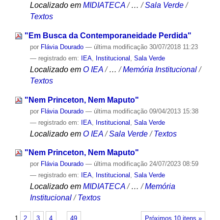
Localizado em
MIDIATECA
/
…
/
Sala Verde
/
Textos
"Em Busca da Contemporaneidade Perdida"
por
Flávia Dourado
—
última modificação
30/07/2018 11:23
— registrado em:
IEA
,
Institucional
,
Sala Verde
Localizado em
O IEA
/
…
/
Memória Institucional
/
Textos
"Nem Princeton, Nem Maputo"
por
Flávia Dourado
—
última modificação
09/04/2013 15:38
— registrado em:
IEA
,
Institucional
,
Sala Verde
Localizado em
O IEA
/
Sala Verde
/
Textos
"Nem Princeton, Nem Maputo"
por
Flávia Dourado
—
última modificação
24/07/2023 08:59
— registrado em:
IEA
,
Institucional
,
Sala Verde
Localizado em
MIDIATECA
/
…
/
Memória
Institucional
/
Textos
1
2
3
4
…
49
Próximos 10 itens »