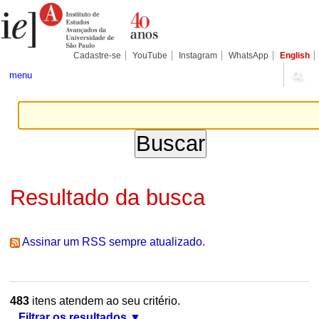
Ir
Ferramentas
Seções
para
Pessoais
o
conteúdo.
|
Cadastre-se
YouTube
Instagram
WhatsApp
English
Ir
para
menu
a
navegação
Resultado da busca
Assinar um RSS sempre atualizado.
483
itens atendem ao seu critério.
Filtrar os resultados