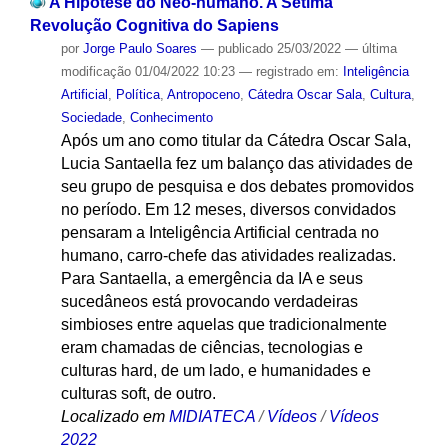
A Hipótese do Neo-humano. A Sétima
Revolução Cognitiva do Sapiens
por
Jorge Paulo Soares
—
publicado
25/03/2022
—
última
modificação
01/04/2022 10:23
— registrado em:
Inteligência
Artificial
,
Política
,
Antropoceno
,
Cátedra Oscar Sala
,
Cultura
,
Sociedade
,
Conhecimento
Após um ano como titular da Cátedra Oscar Sala,
Lucia Santaella fez um balanço das atividades de
seu grupo de pesquisa e dos debates promovidos
no período. Em 12 meses, diversos convidados
pensaram a Inteligência Artificial centrada no
humano, carro-chefe das atividades realizadas.
Para Santaella, a emergência da IA e seus
sucedâneos está provocando verdadeiras
simbioses entre aquelas que tradicionalmente
eram chamadas de ciências, tecnologias e
culturas hard, de um lado, e humanidades e
culturas soft, de outro.
Localizado em
MIDIATECA
/
Vídeos
/
Vídeos
2022