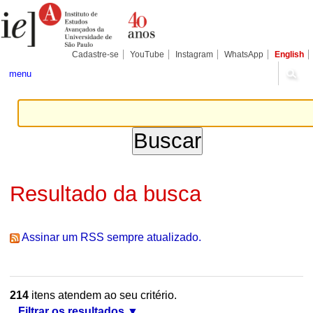
Ir
Ferramentas
Seções
para
Pessoais
o
conteúdo.
|
Cadastre-se
YouTube
Instagram
WhatsApp
English
Ir
para
menu
a
navegação
Resultado da busca
Assinar um RSS sempre atualizado.
214
itens atendem ao seu critério.
Filtrar os resultados