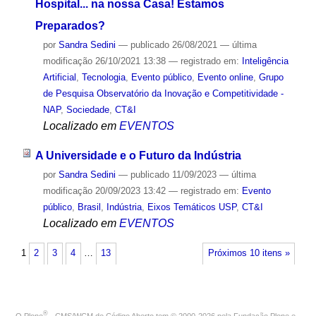
Hospital... na nossa Casa! Estamos
Preparados?
por
Sandra Sedini
—
publicado
26/08/2021
—
última
modificação
26/10/2021 13:38
— registrado em:
Inteligência
Artificial
,
Tecnologia
,
Evento público
,
Evento online
,
Grupo
de Pesquisa Observatório da Inovação e Competitividade -
NAP
,
Sociedade
,
CT&I
Localizado em
EVENTOS
A Universidade e o Futuro da Indústria
por
Sandra Sedini
—
publicado
11/09/2023
—
última
modificação
20/09/2023 13:42
— registrado em:
Evento
público
,
Brasil
,
Indústria
,
Eixos Temáticos USP
,
CT&I
Localizado em
EVENTOS
1
2
3
4
…
13
Próximos 10 itens »
®
O
Plone
- CMS/WCM de Código Aberto
tem
©
2000-2026 pela
Fundação Plone
e