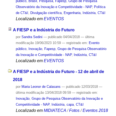
público
,
Brasil
,
Pesquisa
,
Fapesp
,
Grupo de Pesquisa
Observatório da Inovação e Competitividade - NAP
,
Política
de CT&I
,
Divulgação científica
,
Engenharia
,
Indústria
,
CT&I
Localizado em
EVENTOS
A FIESP e a Indústria do Futuro
por
Sandra Sedini
—
publicado
04/04/2018
—
última
modificação
19/06/2023 10:59
— registrado em:
Evento
público
,
Inovação
,
Fapesp
,
Grupo de Pesquisa Observatório
da Inovação e Competitividade - NAP
,
Indústria
,
CT&I
Localizado em
EVENTOS
A FIESP e a Indústria do Futuro - 12 de abril de
2018
por
Maria Leonor de Calasans
—
publicado
12/03/2018
—
última modificação
13/04/2018 09:59
— registrado em:
Inovação
,
Grupo de Pesquisa Observatório da Inovação e
Competitividade - NAP
,
Indústria
,
capa
,
CT&I
Localizado em
MIDIATECA
/
Fotos
/
Eventos 2018