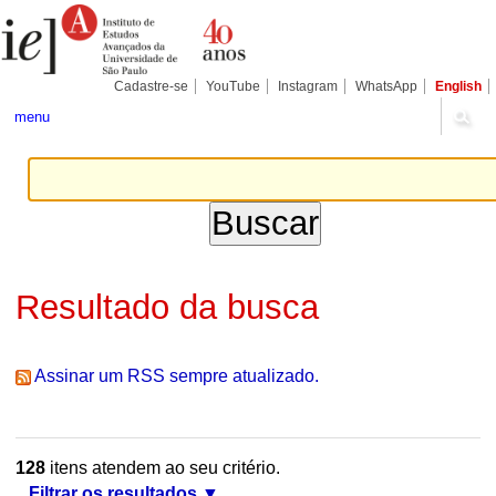
Ir
Ferramentas
Seções
para
Pessoais
o
conteúdo.
|
Cadastre-se
YouTube
Instagram
WhatsApp
English
Ir
para
menu
a
navegação
Resultado da busca
Assinar um RSS sempre atualizado.
128
itens atendem ao seu critério.
Filtrar os resultados