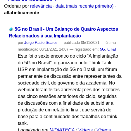
Ordenar por
relevância
·
data (mais recente primeiro)
·
alfabeticamente
5G no Brasil - Um Balanço de Quatro Aspectos
Relacionados à sua Implantação
por
Jorge Paulo Soares
—
publicado
05/11/2021
—
última
modificação
08/11/2021 14:07
— registrado em:
5G
,
CT&I
Este foi o sexto encontro do ciclo “A Implantação
do 5G no Brasil”, organizado pelo Think Tank
USP em Implantação de 5G no Brasil, um fórum
permanente de discussão entre representantes da
sociedade civil, do governo e da academia. No
webinar foram feitas apresentações dos relatores
das cinco sessões anteriores do ciclo, seguidas
de discussões com a finalidade de subsidiar a
produção de um relatório final, que servirá de
base para a continuidade dos trabalhos do think
tank.
Localizado em
MIDIATECA
/
Vídeos
/
Vídeos