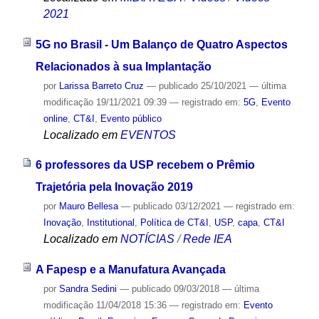
2021
5G no Brasil - Um Balanço de Quatro Aspectos
Relacionados à sua Implantação
por
Larissa Barreto Cruz
—
publicado
25/10/2021
—
última
modificação
19/11/2021 09:39
— registrado em:
5G
,
Evento
online
,
CT&I
,
Evento público
Localizado em
EVENTOS
6 professores da USP recebem o Prêmio
Trajetória pela Inovação 2019
por
Mauro Bellesa
—
publicado
03/12/2021
— registrado em:
Inovação
,
Institutional
,
Política de CT&I
,
USP
,
capa
,
CT&I
Localizado em
NOTÍCIAS
/
Rede IEA
A Fapesp e a Manufatura Avançada
por
Sandra Sedini
—
publicado
09/03/2018
—
última
modificação
11/04/2018 15:36
— registrado em:
Evento