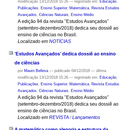
modificação
13/12/2018 15:26
— registrado em:
Educação
,
Publicações
,
Ensino Superior
,
Matemática
,
Revista Estudos
Avançados
,
Ciências Naturais
,
Ensino Médio
A edição 94 da revista "Estudos Avançados"
(setembro-dezembro/2018) dedica seu dossiê ao
ensino de ciências no Brasil.
Localizado em
NOTÍCIAS
‘Estudos Avançados’ dedica dossiê ao ensino
de ciências
por
Mauro Bellesa
—
publicado
04/12/2018
—
última
modificação
13/12/2018 15:26
— registrado em:
Educação
,
Publicações
,
Ensino Superior
,
Matemática
,
Revista Estudos
Avançados
,
Ciências Naturais
,
Ensino Médio
A edição 94 da revista "Estudos Avançados"
(setembro-dezembro/2018) dedica seu dossiê ao
ensino de ciências no Brasil.
Localizado em
REVISTA
/
Lançamentos
A matemática como alegoria e estrutura da