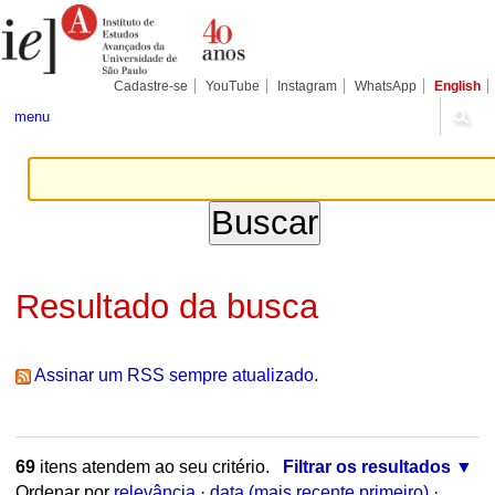
Ir
Ferramentas
Seções
para
Pessoais
o
conteúdo.
|
Cadastre-se
YouTube
Instagram
WhatsApp
English
Ir
para
menu
a
navegação
Resultado da busca
Assinar um RSS sempre atualizado.
69
itens atendem ao seu critério.
Filtrar os resultados
Ordenar por
relevância
·
data (mais recente primeiro)
·