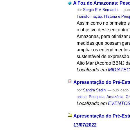
A Foz do Amazonas: Pesqu
por
Sergio R V Bernardo
—
pub
Transformação: História e Pers
Assim como no primeiro se
o objetivo deste encontro 
Amazonas, para otimizar 
medidas que possam gara
ampliar os entendimentos
sustentável de expressão
Alto Mar (Acordo BBNJ d
Localizado em
MIDIATE
Apresentação do Pré-Estu
por
Sandra Sedini
—
publicado
online
,
Pesquisa
,
Amazônia
,
Gr
Localizado em
EVENTO
Apresentação do Pré-Estu
13/07/2022