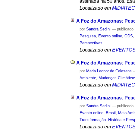
assinada há 50 anos. Est
Localizado em
MIDIATE
A Foz do Amazonas: Pesq
por
Sandra Sedini
—
publicado
Pesquisa
,
Evento online
,
ODS
Perspectivas
Localizado em
EVENTO
A Foz do Amazonas: Pesqu
por
Maria Leonor de Calasans
Ambiente
,
Mudanças Climática
Localizado em
MIDIATE
A Foz do Amazonas: Pesqu
por
Sandra Sedini
—
publicado
Evento online
,
Brasil
,
Meio Amb
Transformação: História e Pers
Localizado em
EVENTO