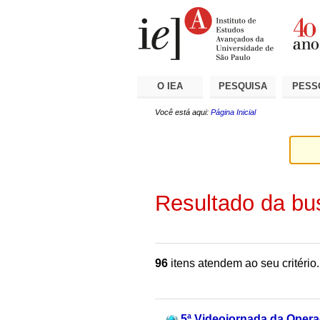
Ir
Ferramentas
Seções
para
Pessoais
o
conteúdo.
|
Ir
para
a
O IEA
PESQUISA
PESS
navegação
Você está aqui:
Página Inicial
Resultado da bu
96
itens atendem ao seu critério.
5ª Videojornada da Opera