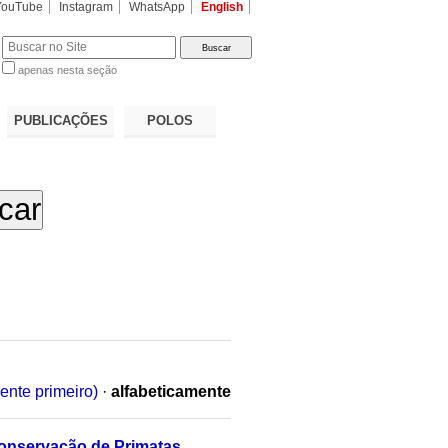
YouTube
Instagram
WhatsApp
English
apenas nesta seção
a…
PUBLICAÇÕES
POLOS
ente primeiro)
·
alfabeticamente
Conservação de Primatas