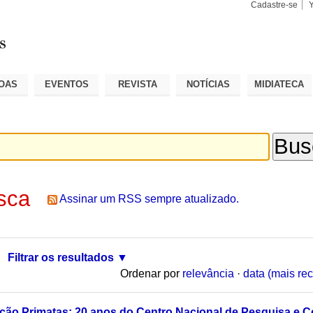
Cadastre-se
Busca
Busca
Avançad
OAS
EVENTOS
REVISTA
NOTÍCIAS
MIDIATECA
sca
Assinar um RSS sempre atualizado.
Filtrar os resultados
Ordenar por
relevância
·
data (mais rec
ção Primatas: 20 anos do Centro Nacional de Pesquisa e 