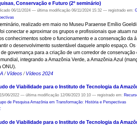
isas, Conservação e Futuro (2º seminário)
licado
06/11/2024
—
última modificação
06/11/2024 15:32
— registrado em:
pectivas
minário, realizado em maio no Museu Paraense Emílio Goeldi, p
foi conectar e aproximar os grupos e profissionais que atuam na
os conhecimentos sobre o funcionamento e a conservação da á
ntir o desenvolvimento sustentável daquele amplo espaço. Os
 de governança para a criação de um corredor de conservação
 mundial, integrando a Amazônia Verde, a Amazônia Azul (mangu
a ONU).
CA
/
Vídeos
/
Vídeos 2024
do de Viabilidade para o Instituto de Tecnologia da Amazô
15/06/2022
—
última modificação
12/06/2023 10:10
— registrado em:
Recurs
upo de Pesquisa Amazônia em Transformação: História e Perspectivas
S
do de Viabilidade para o Instituto de Tecnologia da Amazô