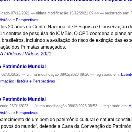
licado
07/12/2021
—
última modificação
15/12/2021 09:44
— registrado em:
stória e Perspectivas
os 20 anos do Centro Nacional de Pesquisa e Conservação de 
14 centros de pesquisa do ICMBio. O CPB coordena o planejam
brasileiros, incluindo a avaliação do risco de extinção das es
vação dos Primatas ameaçados.
CA
/
Vídeos
/
Vídeos 2021
 Patrimônio Mundial
o
02/01/2023
—
última modificação
08/02/2023 09:26
— registrado em:
Event
mação: História e Perspectivas
S
 Patrimônio Mundial
icado
23/01/2023
—
última modificação
08/02/2023 08:53
— registrado em:
A
stória e Perspectivas
arecimento de um bem do patrimônio cultural e natural constit
s povos do mundo”, defende a Carta da Convenção do Patrimôn