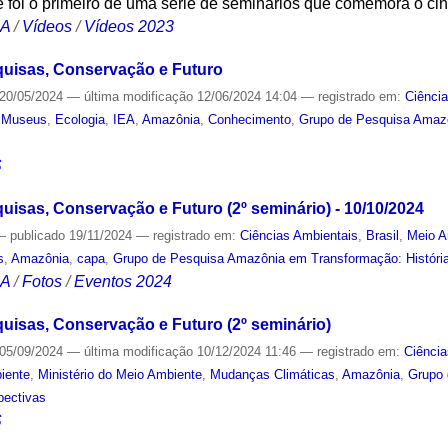
e foi o primeiro de uma série de seminários que comemora o c
CA
/
Vídeos
/
Vídeos 2023
uisas, Conservação e Futuro
20/05/2024
—
última modificação
12/06/2024 14:04
— registrado em:
Ciênci
,
Museus
,
Ecologia
,
IEA
,
Amazônia
,
Conhecimento
,
Grupo de Pesquisa Amazô
S
isas, Conservação e Futuro (2º seminário) - 10/10/2024
—
publicado
19/11/2024
— registrado em:
Ciências Ambientais
,
Brasil
,
Meio A
s
,
Amazônia
,
capa
,
Grupo de Pesquisa Amazônia em Transformação: História
CA
/
Fotos
/
Eventos 2024
isas, Conservação e Futuro (2º seminário)
05/09/2024
—
última modificação
10/12/2024 11:46
— registrado em:
Ciência
iente
,
Ministério do Meio Ambiente
,
Mudanças Climáticas
,
Amazônia
,
Grupo
pectivas
S