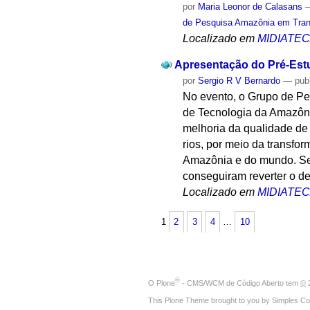
por
Maria Leonor de Calasans
de Pesquisa Amazônia em Trans
Localizado em
MIDIATE
Apresentação do Pré-Estu
por
Sergio R V Bernardo
—
pub
No evento, o Grupo de Pe
de Tecnologia da Amazôni
melhoria da qualidade de
rios, por meio da transfo
Amazônia e do mundo. Seg
conseguiram reverter o d
Localizado em
MIDIATE
1
2
3
4
…
10
®
O
Plone
- CMS/WCM de Código Aberto
tem
©
2
This Plone Theme brought to you by
Simples Co