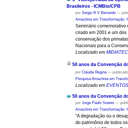
Brasileiros - ICMBio/CPB
por
Sergio R V Bernardo
—
pub
Amazônia em Transformação: Hi
Seminário comemorativo d
criado em 2001 e um dos 
conservação dos primatas 
Nacionais para a Conser
Localizado em
MIDIATE
50 anos da Convenção do
por
Cláudia Regina
—
publicad
Pesquisa Amazônia em Transfor
Localizado em
EVENTO
50 anos da Convenção do
por
Jorge Paulo Soares
—
publ
Amazônia em Transformação: Hi
“A degradação ou o desap
do patrimônio de todos o