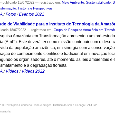
—
publicado
13/07/2022
— registrado em:
Meio Ambiente
,
Sustentabilidade
,
B
formação: História e Perspectivas
CA
/
Fotos
/
Eventos 2022
do de Viabilidade para o Instituto de Tecnologia da Amazô
licado
18/07/2022
— registrado em:
Grupo de Pesquisa Amazônia em Transfo
squisa Amazônia em Transformação apresentou um pré-estudo de
a (AmIT). Este deverá ter como missão contribuir com o dese
 vida da população amazônica, em sinergia com a conservação e
rmação do conhecimento científico e tradicional em inovação tec
undo os organizadores, até o momento, as leis ambientais e 
esmatamento e a degradação florestal.
CA
/
Vídeos
/
Vídeos 2022
000-2026 pela
Fundação Plone
e amigos. Distribuído sob a
Licença GNU GPL
.
nsultoria
.