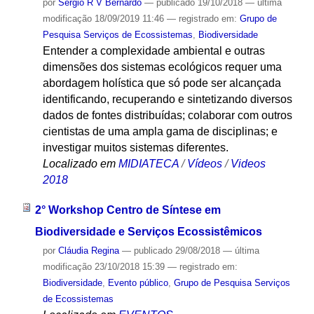
por
Sergio R V Bernardo
—
publicado
19/10/2018
—
última
modificação
18/09/2019 11:46
— registrado em:
Grupo de
Pesquisa Serviços de Ecossistemas
,
Biodiversidade
Entender a complexidade ambiental e outras
dimensões dos sistemas ecológicos requer uma
abordagem holística que só pode ser alcançada
identificando, recuperando e sintetizando diversos
dados de fontes distribuídas; colaborar com outros
cientistas de uma ampla gama de disciplinas; e
investigar muitos sistemas diferentes.
Localizado em
MIDIATECA
/
Vídeos
/
Videos
2018
2° Workshop Centro de Síntese em
Biodiversidade e Serviços Ecossistêmicos
por
Cláudia Regina
—
publicado
29/08/2018
—
última
modificação
23/10/2018 15:39
— registrado em:
Biodiversidade
,
Evento público
,
Grupo de Pesquisa Serviços
de Ecossistemas