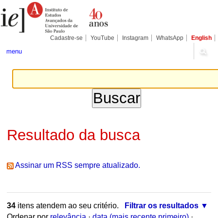
Ir
Ferramentas
Seções
para
Pessoais
o
conteúdo.
|
Cadastre-se
YouTube
Instagram
WhatsApp
English
Ir
para
menu
a
navegação
Resultado da busca
Assinar um RSS sempre atualizado.
34
itens atendem ao seu critério.
Filtrar os resultados
Ordenar por
relevância
·
data (mais recente primeiro)
·