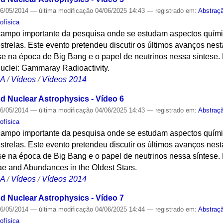
6/05/2014
—
última modificação
04/06/2025 14:43
— registrado em:
Abstraç
ofísica
 campo importante da pesquisa onde se estudam aspectos quími
strelas. Este evento pretendeu discutir os últimos avanços ne
se na época de Big Bang e o papel de neutrinos nessa síntese.
uclei: Gammaray Radioactivity.
CA
/
Vídeos
/
Vídeos 2014
 Nuclear Astrophysics - Vídeo 6
6/05/2014
—
última modificação
04/06/2025 14:43
— registrado em:
Abstraç
ofísica
 campo importante da pesquisa onde se estudam aspectos quími
strelas. Este evento pretendeu discutir os últimos avanços ne
se na época de Big Bang e o papel de neutrinos nessa síntese.
ae and Abundances in the Oldest Stars.
CA
/
Vídeos
/
Vídeos 2014
 Nuclear Astrophysics - Vídeo 7
6/05/2014
—
última modificação
04/06/2025 14:44
— registrado em:
Abstraç
ofísica