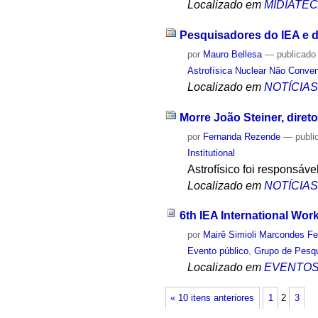
Localizado em
MIDIATE
Pesquisadores do IEA e d
por
Mauro Bellesa
—
publicado
Astrofísica Nuclear Não Conven
Localizado em
NOTÍCIA
Morre João Steiner, diret
por
Fernanda Rezende
—
publi
Institutional
Astrofísico foi responsá
Localizado em
NOTÍCIA
6th IEA International Wo
por
Mairê Simioli Marcondes Fe
Evento público
,
Grupo de Pesqu
Localizado em
EVENTO
« 10 itens anteriores
1
2
3