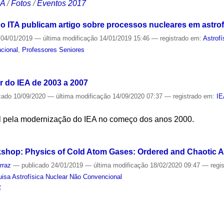
CA
/
Fotos
/
Eventos 2017
o ITA publicam artigo sobre processos nucleares em astrof
04/01/2019
—
última modificação
14/01/2019 15:46
— registrado em:
Astrofí
cional
,
Professores Seniores
S
or do IEA de 2003 a 2007
cado
10/09/2020
—
última modificação
14/09/2020 07:37
— registrado em:
I
vel pela modernização do IEA no começo dos anos 2000.
S
rkshop: Physics of Cold Atom Gases: Ordered and Chaotic 
rraz
—
publicado
24/01/2019
—
última modificação
18/02/2020 09:47
— regi
isa Astrofísica Nuclear Não Convencional
S