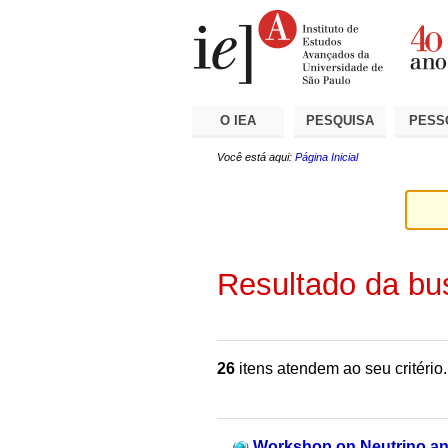
Ir
Ferramentas
Seções
para
Pessoais
o
conteúdo.
|
Ir
para
a
O IEA
PESQUISA
PESS
navegação
Você está aqui:
Página Inicial
Resultado da bu
26
itens atendem ao seu critério.
Workshop on Neutrino and