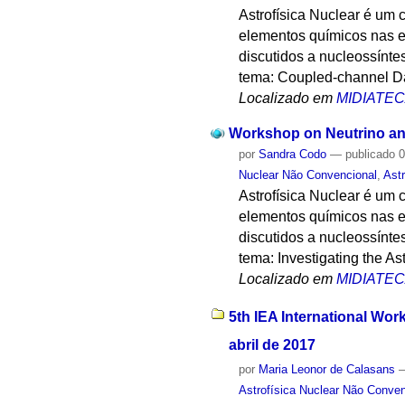
Astrofísica Nuclear é um
elementos químicos nas e
discutidos a nucleossínte
tema: Coupled-channel Da
Localizado em
MIDIATE
Workshop on Neutrino and
por
Sandra Codo
—
publicado
0
Nuclear Não Convencional
,
Astr
Astrofísica Nuclear é um
elementos químicos nas e
discutidos a nucleossínte
tema: Investigating the As
Localizado em
MIDIATE
5th IEA International Wor
abril de 2017
por
Maria Leonor de Calasans
Astrofísica Nuclear Não Conven