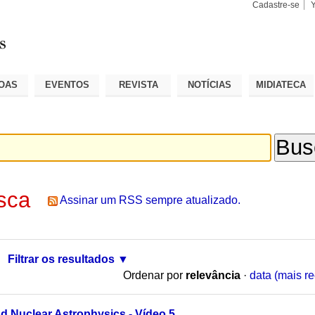
Cadastre-se
Busca
Busca
Avançad
OAS
EVENTOS
REVISTA
NOTÍCIAS
MIDIATECA
sca
Assinar um RSS sempre atualizado.
Filtrar os resultados
Ordenar por
relevância
·
data (mais re
 Nuclear Astrophysics - Vídeo 5