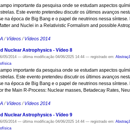
 campo importante da pesquisa onde se estudam aspectos quími
strelas. Este evento pretendeu discutir os últimos avanços ne
se na época de Big Bang e o papel de neutrinos nessa síntese.
atter and Nuclei in a Relativistic Formalism and possible Astrop
CA
/
Vídeos
/
Vídeos 2014
 Nuclear Astrophysics - Vídeo 8
6/05/2014
—
última modificação
04/06/2025 14:44
— registrado em:
Abstraç
ofísica
 campo importante da pesquisa onde se estudam aspectos quími
strelas. Este evento pretendeu discutir os últimos avanços ne
se na época de Big Bang e o papel de neutrinos nessa síntese.
 for the Main R-Process: Nuclear masses, Betadecay Rates, Neut
CA
/
Vídeos
/
Vídeos 2014
 Nuclear Astrophysics - Vídeo 9
6/05/2014
—
última modificação
04/06/2025 14:44
— registrado em:
Abstraç
ofísica