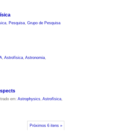
ísica
sica
,
Pesquisa
,
Grupo de Pesquisa
EA
,
Astrofísica
,
Astronomia
,
Aspects
strado em:
Astrophysics
,
Astrofísica
,
Próximos 6 itens »