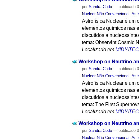
por
Sandra Codo
—
publicado
0
Nuclear Não Convencional
,
Astr
Astrofísica Nuclear é um
elementos químicos nas e
discutidos a nucleossínte
tema: Observint Cosmic N
Localizado em
MIDIATE
Workshop on Neutrino and
por
Sandra Codo
—
publicado
0
Nuclear Não Convencional
,
Astr
Astrofísica Nuclear é um
elementos químicos nas e
discutidos a nucleossínte
tema: The First Supernov
Localizado em
MIDIATE
Workshop on Neutrino and
por
Sandra Codo
—
publicado
0
Nuclear Não Convencional
,
Astr