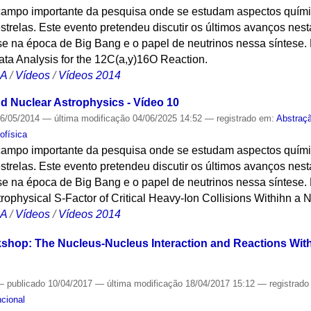
 campo importante da pesquisa onde se estudam aspectos quími
strelas. Este evento pretendeu discutir os últimos avanços ne
se na época de Big Bang e o papel de neutrinos nessa síntese.
ta Analysis for the 12C(a,y)16O Reaction.
CA
/
Vídeos
/
Vídeos 2014
 Nuclear Astrophysics - Vídeo 10
6/05/2014
—
última modificação
04/06/2025 14:52
— registrado em:
Abstraç
ofísica
 campo importante da pesquisa onde se estudam aspectos quími
strelas. Este evento pretendeu discutir os últimos avanços ne
se na época de Big Bang e o papel de neutrinos nessa síntese.
trophysical S-Factor of Critical Heavy-Ion Collisions Withihn a 
CA
/
Vídeos
/
Vídeos 2014
kshop: The Nucleus-Nucleus Interaction and Reactions With 
—
publicado
10/04/2017
—
última modificação
18/04/2017 15:12
— registrad
cional