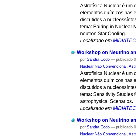
Astrofísica Nuclear é um
elementos químicos nas e
discutidos a nucleossínte
tema: Pairing in Nuclear M
neutron Star Cooling.
Localizado em
MIDIATE
Workshop on Neutrino and
por
Sandra Codo
—
publicado
0
Nuclear Não Convencional
,
Astr
Astrofísica Nuclear é um
elementos químicos nas e
discutidos a nucleossínte
tema: Sensitivity Studies
astrophysical Scenarios.
Localizado em
MIDIATE
Workshop on Neutrino and
por
Sandra Codo
—
publicado
0
Nuclear Não Convencional
,
Astr