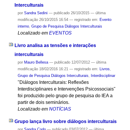
Interculturais
por
Sandra Sedini
—
publicado
26/10/2015
—
última
modificação
26/10/2015 16:54
— registrado em:
Evento
interno
,
Grupo de Pesquisa Diálogos Interculturais
Localizado em
EVENTOS
Livro analisa as tensões e interações
interculturais
por
Mauro Bellesa
—
publicado
12/07/2012
—
última
modificação
18/02/2016 16:21
— registrado em:
Livros
,
Grupo de Pesquisa Diálogos Interculturais
,
Interdisciplinar
"Diálogos Interculturais: Reflexões
Interdisciplinares e Intervenções Psicossociais"
foi produzido pelo grupo de pesquisa do IEA a
partir de dois seminários.
Localizado em
NOTÍCIAS
Grupo lança livro sobre diálogos interculturais
por
Sandra Codo
—
publicado
03/07/2012
—
última