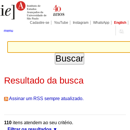
Ir
Ferramentas
Seções
para
Pessoais
o
conteúdo.
|
Cadastre-se
YouTube
Instagram
WhatsApp
English
Ir
para
menu
a
navegação
Resultado da busca
Assinar um RSS sempre atualizado.
110
itens atendem ao seu critério.
Filtrar os resultados