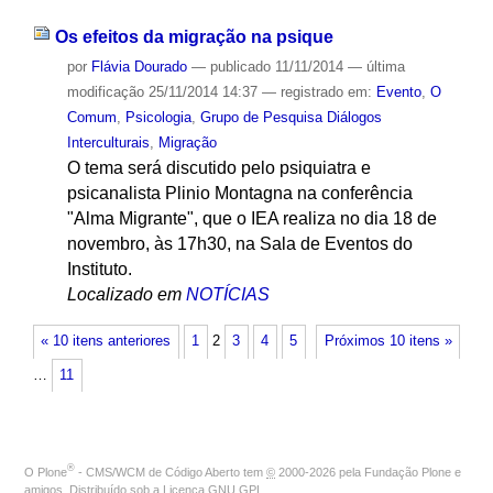
Os efeitos da migração na psique
por
Flávia Dourado
—
publicado
11/11/2014
—
última
modificação
25/11/2014 14:37
— registrado em:
Evento
,
O
Comum
,
Psicologia
,
Grupo de Pesquisa Diálogos
Interculturais
,
Migração
O tema será discutido pelo psiquiatra e
psicanalista Plinio Montagna na conferência
"Alma Migrante", que o IEA realiza no dia 18 de
novembro, às 17h30, na Sala de Eventos do
Instituto.
Localizado em
NOTÍCIAS
« 10 itens anteriores
1
2
3
4
5
Próximos 10 itens »
…
11
®
O
Plone
- CMS/WCM de Código Aberto
tem
©
2000-2026 pela
Fundação Plone
e
amigos. Distribuído sob a
Licença GNU GPL
.