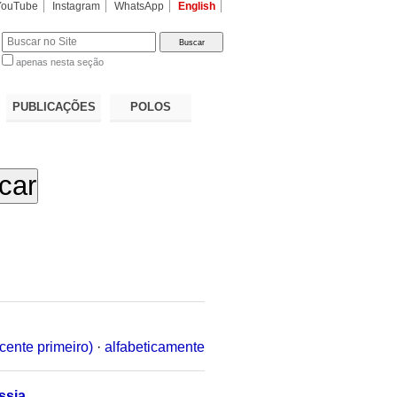
YouTube
Instagram
WhatsApp
English
apenas nesta seção
a…
PUBLICAÇÕES
POLOS
cente primeiro)
·
alfabeticamente
ssia