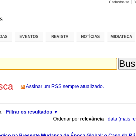
Cadastre-se
Busca
Busca
Avançad
OAS
EVENTOS
REVISTA
NOTÍCIAS
MIDIATECA
sca
Assinar um RSS sempre atualizado.
o.
Filtrar os resultados
Ordenar por
relevância
·
data (mais re
lógico na Presente Mudança de Época Global: o Caso da Rú