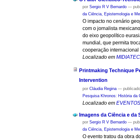
por
Sergio R V Bernardo
—
pub
da Ciência, Epistemologia e Me
O impacto no cenário geo
com o jornalista mexicano
do eixo geopolítico euras
mundial, que permita troc
cooperação internacional
Localizado em
MIDIATE
Printmaking Technique Pe
Intervention
por
Cláudia Regina
—
publicad
Pesquisa Khronos: História da 
Localizado em
EVENTO
Imagens da Ciência e da
por
Sergio R V Bernardo
—
pub
da Ciência, Epistemologia e Me
O evento tratou da obra d