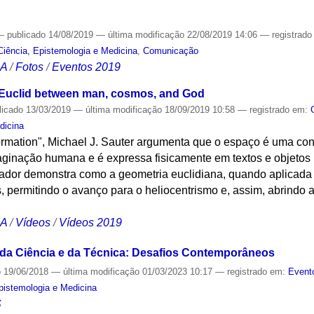
—
publicado
14/08/2019
—
última modificação
22/08/2019 14:06
— registrad
Ciência, Epistemologia e Medicina
,
Comunicação
CA
/
Fotos
/
Eventos 2019
 Euclid between man, cosmos, and God
licado
13/03/2019
—
última modificação
18/09/2019 10:58
— registrado em:
dicina
formation", Michael J. Sauter argumenta que o espaço é uma co
aginação humana e é expressa fisicamente em textos e objetos 
riador demonstra como a geometria euclidiana, quando aplicada
permitindo o avanço para o heliocentrismo e, assim, abrindo a
CA
/
Vídeos
/
Vídeos 2019
 da Ciência e da Técnica: Desafios Contemporâneos
o
19/06/2018
—
última modificação
01/03/2023 10:17
— registrado em:
Event
Epistemologia e Medicina
S