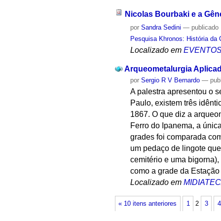
Nicolas Bourbaki e a Gê
por
Sandra Sedini
—
publicado
Pesquisa Khronos: História da 
Localizado em
EVENTO
Arqueometalurgia Aplicad
por
Sergio R V Bernardo
—
pub
A palestra apresentou o s
Paulo, existem três idênt
1867. O que diz a arqueom
Ferro do Ipanema, a única
grades foi comparada com
um pedaço de lingote que
cemitério e uma bigorna),
como a grade da Estação 
Localizado em
MIDIATE
« 10 itens anteriores
1
2
3
4