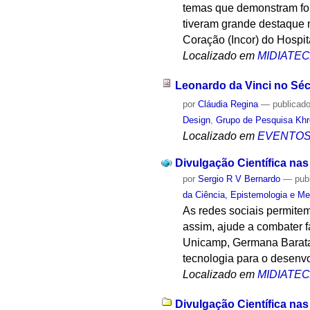
temas que demonstram for
tiveram grande destaque n
Coração (Incor) do Hospi
Localizado em
MIDIATE
Leonardo da Vinci no Séc
por
Cláudia Regina
—
publicad
Design
,
Grupo de Pesquisa Khro
Localizado em
EVENTO
Divulgação Científica nas
por
Sergio R V Bernardo
—
pub
da Ciência, Epistemologia e Me
As redes sociais permite
assim, ajude a combater 
Unicamp, Germana Barata 
tecnologia para o desenvo
Localizado em
MIDIATE
Divulgação Científica nas