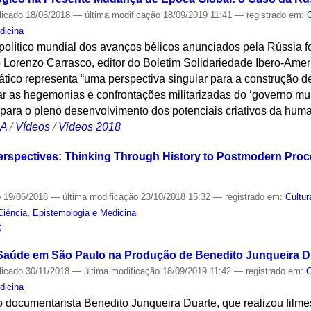
licado
18/06/2018
—
última modificação
18/09/2019 11:41
— registrado em:
dicina
político mundial dos avanços bélicos anunciados pela Rússia 
 Lorenzo Carrasco, editor do Boletim Solidariedade Ibero-Amer
iático representa “uma perspectiva singular para a construção
ar as hegemonias e confrontações militarizadas do ‘governo mu
 para o pleno desenvolvimento dos potenciais criativos da hum
CA
/
Vídeos
/
Videos 2018
rspectives: Thinking Through History to Postmodern Proc
o
19/06/2018
—
última modificação
23/10/2018 15:32
— registrado em:
Cultur
Ciência, Epistemologia e Medicina
S
 Saúde em São Paulo na Produção de Benedito Junqueira D
licado
30/11/2018
—
última modificação
18/09/2019 11:42
— registrado em:
G
dicina
o documentarista Benedito Junqueira Duarte, que realizou film