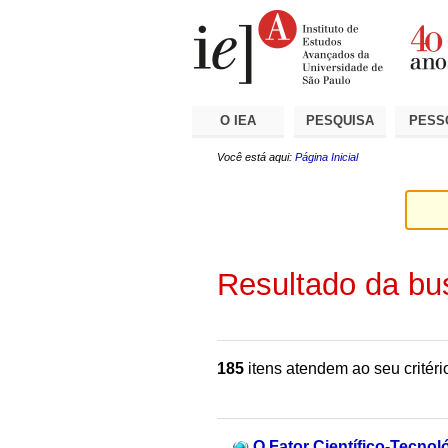
Ir
Ferramentas
Seções
para
Pessoais
o
conteúdo.
|
Ir
para
a
O IEA
PESQUISA
PESS
navegação
Você está aqui:
Página Inicial
Resultado da bu
185
itens atendem ao seu critéri
O Fator Científico-Tecno