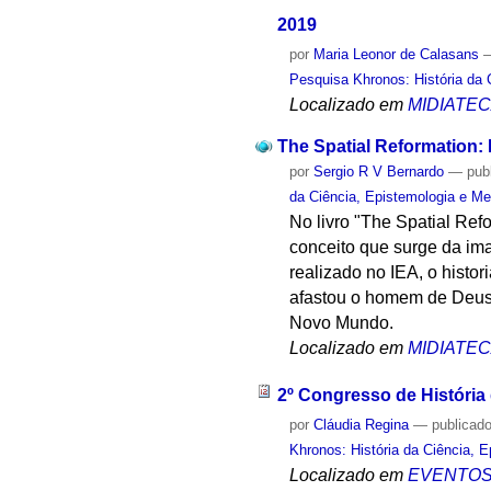
2019
por
Maria Leonor de Calasans
Pesquisa Khronos: História da 
Localizado em
MIDIATE
The Spatial Reformation:
por
Sergio R V Bernardo
—
pub
da Ciência, Epistemologia e Me
No livro "The Spatial Re
conceito que surge da im
realizado no IEA, o histo
afastou o homem de Deus, 
Novo Mundo.
Localizado em
MIDIATE
2º Congresso de História
por
Cláudia Regina
—
publicad
Khronos: História da Ciência, 
Localizado em
EVENTO