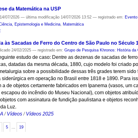
nese da Matemática na USP
14/07/2026
—
última modificação
14/07/2026 13:52
— registrado em:
Evento
Ciência, Epistemologia e Medicina
,
Matemática
S
a às Sacadas de Ferro do Centro de São Paulo no Século 
licado
24/02/2025
— registrado em:
Grupo de Pesquisa Khronos: História da 
eguinte estudo de caso: Dentre as dezenas de sacadas de ferro
icas, datadas da mesma década, 1880, cujo modelo foi criado p
etalurgia sobre a possibilidade dessas três grades terem sido
 siderúrgica em operação no Brasil entre 1818 e 1890. Para iss
 a de objetos certamente fabricados em Ipanema (vasos, um c
 escapou do incêndio do Museu Nacional), com objetos atribuí
 objetos com assinatura de fundição paulistana e objetos reco
da Luz.
CA
/
Vídeos
/
Vídeos 2025
5
…
19