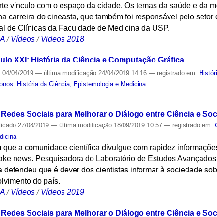
te vínculo com o espaço da cidade. Os temas da saúde e da me
a carreira do cineasta, que também foi responsável pelo setor d
tal de Clínicas da Faculdade de Medicina da USP.
CA
/
Vídeos
/
Videos 2018
ulo XXI: História da Ciência e Computação Gráfica
o
04/04/2019
—
última modificação
24/04/2019 14:16
— registrado em:
Histór
nos: História da Ciência, Epistemologia e Medicina
S
 Redes Sociais para Melhorar o Diálogo entre Ciência e So
licado
27/08/2019
—
última modificação
18/09/2019 10:57
— registrado em:
dicina
m que a comunidade científica divulgue com rapidez informaçõe
fake news. Pesquisadora do Laboratório de Estudos Avançados 
defendeu que é dever dos cientistas informar à sociedade sobr
lvimento do país.
CA
/
Vídeos
/
Vídeos 2019
 Redes Sociais para Melhorar o Diálogo entre Ciência e Soc