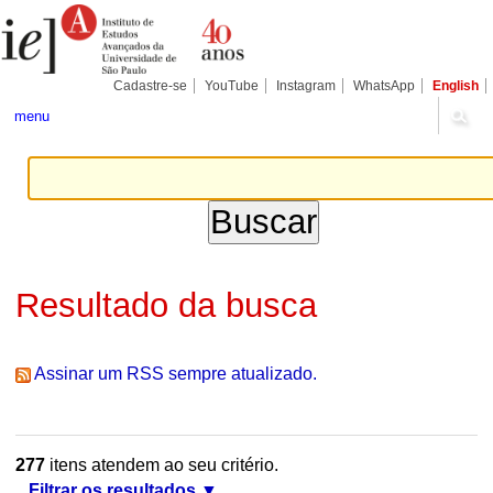
Ir
Ferramentas
Seções
para
Pessoais
o
conteúdo.
|
Cadastre-se
YouTube
Instagram
WhatsApp
English
Ir
para
menu
a
navegação
Resultado da busca
Assinar um RSS sempre atualizado.
277
itens atendem ao seu critério.
Filtrar os resultados